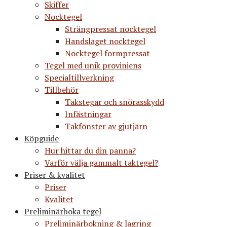
Skiffer
Nocktegel
Strängpressat nocktegel
Handslaget nocktegel
Nocktegel formpressat
Tegel med unik proviniens
Specialtillverkning
Tillbehör
Takstegar och snörasskydd
Infästningar
Takfönster av gjutjärn
Köpguide
Hur hittar du din panna?
Varför välja gammalt taktegel?
Priser & kvalitet
Priser
Kvalitet
Preliminärboka tegel
Preliminärbokning & lagring