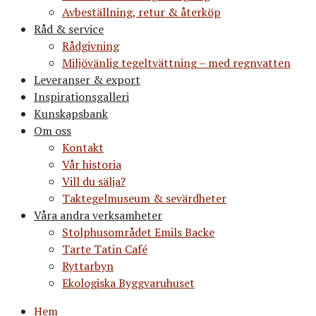
Avbeställning, retur & återköp
Råd & service
Rådgivning
Miljövänlig tegeltvättning – med regnvatten
Leveranser & export
Inspirationsgalleri
Kunskapsbank
Om oss
Kontakt
Vår historia
Vill du sälja?
Taktegelmuseum & sevärdheter
Våra andra verksamheter
Stolphusområdet Emils Backe
Tarte Tatin Café
Ryttarbyn
Ekologiska Byggvaruhuset
Hem