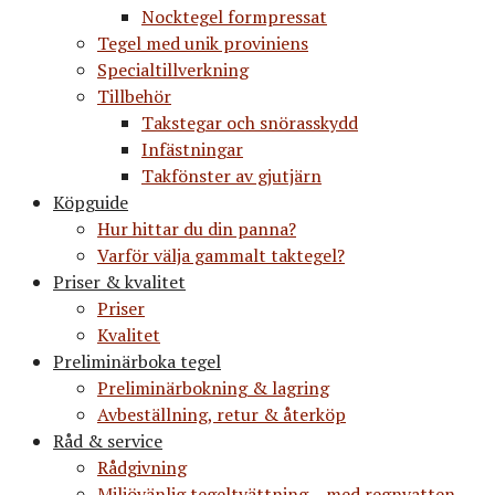
Nocktegel formpressat
Tegel med unik proviniens
Specialtillverkning
Tillbehör
Takstegar och snörasskydd
Infästningar
Takfönster av gjutjärn
Köpguide
Hur hittar du din panna?
Varför välja gammalt taktegel?
Priser & kvalitet
Priser
Kvalitet
Preliminärboka tegel
Preliminärbokning & lagring
Avbeställning, retur & återköp
Råd & service
Rådgivning
Miljövänlig tegeltvättning – med regnvatten