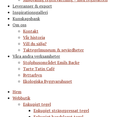
Leveranser & export
Inspirationsgalleri
Kunskapsbank
Om oss
Kontakt
Vår historia
Vill du sälja?
Taktegelmuseum & sevärdheter
Våra andra verksamheter
Stolphusområdet Emils Backe
Tarte Tatin Café
Ryttarbyn
Ekologiska Byggvaruhuset
Hem
Webbutik
Enkupigt tegel
Enkupigt strängpressat tegel
Enkupigt handslaget tegel