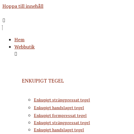
Hoppa till innehåll
Hem
Webbutik
ENKUPIGT TEGEL
Enkupigt strängpressat tegel
Enkupigt handslaget tegel
Enkupigt formpressat tegel
Enkupigt strängpressat tegel
Enkupigt handslaget tegel