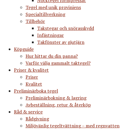
Nocktegel formpressat
Tegel med unik proviniens
Specialtillverkning
Tillbehör
Takstegar och snörasskydd
Infästningar
Takfönster av gjutjärn
Köpguide
Hur hittar du din panna?
Varför välja gammalt taktegel?
Priser & kvalitet
Priser
Kvalitet
Preliminärboka tegel
Preliminärbokning & lagring
Avbeställning, retur & återköp
Råd & service
Rådgivning
Miljövänlig tegeltvättning – med regnvatten