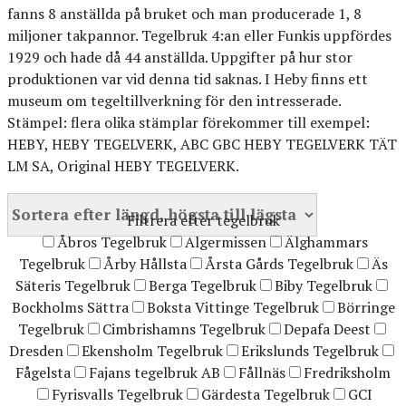
fanns 8 anställda på bruket och man producerade 1, 8
miljoner takpannor. Tegelbruk 4:an eller Funkis uppfördes
1929 och hade då 44 anställda. Uppgifter på hur stor
produktionen var vid denna tid saknas. I Heby finns ett
museum om tegeltillverkning för den intresserade.
Stämpel: flera olika stämplar förekommer till exempel:
HEBY, HEBY TEGELVERK, ABC GBC HEBY TEGELVERK TÄT
LM SA, Original HEBY TEGELVERK.
Filtrera efter tegelbruk
Åbros Tegelbruk
Algermissen
Älghammars
Tegelbruk
Årby Hållsta
Årsta Gårds Tegelbruk
Äs
Säteris Tegelbruk
Berga Tegelbruk
Biby Tegelbruk
Bockholms Sättra
Boksta Vittinge Tegelbruk
Börringe
Tegelbruk
Cimbrishamns Tegelbruk
Depafa Deest
Dresden
Ekensholm Tegelbruk
Erikslunds Tegelbruk
Fågelsta
Fajans tegelbruk AB
Fållnäs
Fredriksholm
Fyrisvalls Tegelbruk
Gärdesta Tegelbruk
GCI