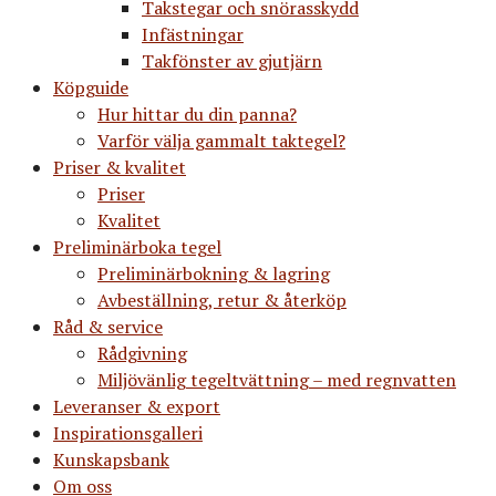
Takstegar och snörasskydd
Infästningar
Takfönster av gjutjärn
Köpguide
Hur hittar du din panna?
Varför välja gammalt taktegel?
Priser & kvalitet
Priser
Kvalitet
Preliminärboka tegel
Preliminärbokning & lagring
Avbeställning, retur & återköp
Råd & service
Rådgivning
Miljövänlig tegeltvättning – med regnvatten
Leveranser & export
Inspirationsgalleri
Kunskapsbank
Om oss