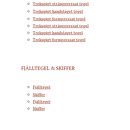
Trekupigt strängpressat tegel
Trekupigt handslaget tegel
Trekupigt formpressat tegel
Trekupigt strängpressat tegel
Trekupigt handslaget tegel
Trekupigt formpressat tegel
FJÄLLTEGEL & SKIFFER
Fjälltegel
Skiffer
Fjälltegel
Skiffer