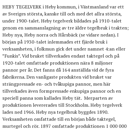
HEBY TEGELVERK i Heby kommun, i Västmanland var ett
av Sveriges största, kanske till och med det allra största,
under 1900-talet. Heby tegelverk bildades på 1910-talet
genom en sammanslagning av tre äldre tegelbruk i trakten;
Heby nya, Heby norra och Hårsbäck (se vidare nedan). I
början på 1930-talet inlemmades ett fjärde bruk i
verksamheten, i folkmun gick det under namnet 4:an eller
”Funkis”. Vid bruket tillverkades endast taktegel och på
1920-talet omfattade produktionen nära 8 miljoner
pannor per år. Det fanns då 164 anställda vid de fyra
fabrikerna. Den vanligaste produkten vid bruket var
strängpressade en- och tvåkupiga pannor, men här
tillverkades även formpressade enkupiga pannor och en
speciell panna som kallades Heby tät. Merparten av
produktionen levererades till Stockholm. Heby tegelverk
lades ned 1966. Heby nya tegelbruk byggdes 1890.
Verksamheten omfattade till en början både taktegel,
murtegel och rör. 1897 omfattade produktionen 1 000 000