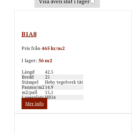
Visa även slut i lager
B1A8
Pris från
465 kr/m2
I lager:
56 m2
Längd
42.5
Bredd
25
Stämpel
Heby tegelverk tät
Pannor/m2
14.9
m2/pall
15,1
Lagerplats
HB34
Mer info