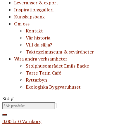
Leveranser & export
Inspirationsgalleri
Kunskapsbank
Om oss
Kontakt
Vår historia
Vill du sälja?
Taktegelmuseum & sevärdheter
Våra andra verksamheter
Stolphusområdet Emils Backe
Tarte Tatin Café
Ryttarbyn
Ekologiska Byggvaruhuset
Sök
0.00
kr
0
Varukorg