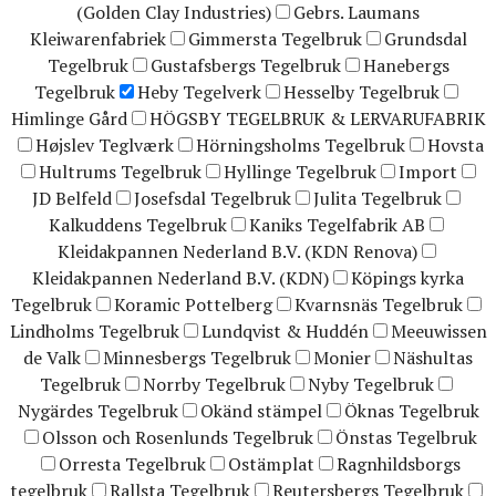
(Golden Clay Industries)
Gebrs. Laumans
Kleiwarenfabriek
Gimmersta Tegelbruk
Grundsdal
Tegelbruk
Gustafsbergs Tegelbruk
Hanebergs
Tegelbruk
Heby Tegelverk
Hesselby Tegelbruk
Himlinge Gård
HÖGSBY TEGELBRUK & LERVARUFABRIK
Højslev Teglværk
Hörningsholms Tegelbruk
Hovsta
Hultrums Tegelbruk
Hyllinge Tegelbruk
Import
JD Belfeld
Josefsdal Tegelbruk
Julita Tegelbruk
Kalkuddens Tegelbruk
Kaniks Tegelfabrik AB
Kleidakpannen Nederland B.V. (KDN Renova)
Kleidakpannen Nederland B.V. (KDN)
Köpings kyrka
Tegelbruk
Koramic Pottelberg
Kvarnsnäs Tegelbruk
Lindholms Tegelbruk
Lundqvist & Huddén
Meeuwissen
de Valk
Minnesbergs Tegelbruk
Monier
Näshultas
Tegelbruk
Norrby Tegelbruk
Nyby Tegelbruk
Nygärdes Tegelbruk
Okänd stämpel
Öknas Tegelbruk
Olsson och Rosenlunds Tegelbruk
Önstas Tegelbruk
Orresta Tegelbruk
Ostämplat
Ragnhildsborgs
tegelbruk
Rallsta Tegelbruk
Reutersbergs Tegelbruk