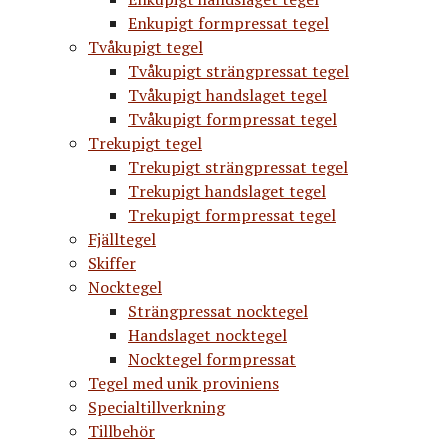
Enkupigt formpressat tegel
Tvåkupigt tegel
Tvåkupigt strängpressat tegel
Tvåkupigt handslaget tegel
Tvåkupigt formpressat tegel
Trekupigt tegel
Trekupigt strängpressat tegel
Trekupigt handslaget tegel
Trekupigt formpressat tegel
Fjälltegel
Skiffer
Nocktegel
Strängpressat nocktegel
Handslaget nocktegel
Nocktegel formpressat
Tegel med unik proviniens
Specialtillverkning
Tillbehör