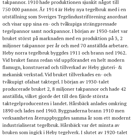
takpannor. 1910 hade produktionen sjunkit något till
750 000 pannor. År 1914 är Heby nya tegelbruk med i en
utställning som Sveriges Tegelindustriförening anordnat
och visar upp sina en- och tvåkupiga strängpressade
tegelpannor samt nockpannor. I början av 1930-talet var
bruket störst på marknaden med en produktion på 3, 2
miljoner takpannor per år och med 70 anställda arbetare.
Heby norra tegelbruk byggdes 1911 och brann ned 1962.
Vid bruket fanns redan vid uppförandet en helt modern
flamugn, konstruerad och tillverkad av Heby gjuteri- &
mekanisk verkstad. Vid bruket tillverkades en- och
tvåkupigt ofalsat taktegel. I början av 1930-talet
producerade bruket 2, 8 miljoner takpannor och hade 42
anställda, vilket gjorde det till den fjärde största
taktegelproducenten i landet. Hårsbäck anlades omkring
1890 och lades ned 1960. Byggnaderna brann 1910 men
verksamheten återuppbyggdes samma år som ett modernt
industrialiserat tegelbruk. Hårsbäck var det minsta av
bruken som ingick i Heby tegelverk. I slutet av 1920-talet