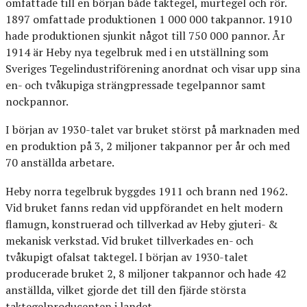
omfattade till en början både taktegel, murtegel och rör.
1897 omfattade produktionen 1 000 000 takpannor. 1910
hade produktionen sjunkit något till 750 000 pannor. År
1914 är Heby nya tegelbruk med i en utställning som
Sveriges Tegelindustriförening anordnat och visar upp sina
en- och tvåkupiga strängpressade tegelpannor samt
nockpannor.
I början av 1930-talet var bruket störst på marknaden med
en produktion på 3, 2 miljoner takpannor per år och med
70 anställda arbetare.
Heby norra tegelbruk byggdes 1911 och brann ned 1962.
Vid bruket fanns redan vid uppförandet en helt modern
flamugn, konstruerad och tillverkad av Heby gjuteri- &
mekanisk verkstad. Vid bruket tillverkades en- och
tvåkupigt ofalsat taktegel. I början av 1930-talet
producerade bruket 2, 8 miljoner takpannor och hade 42
anställda, vilket gjorde det till den fjärde största
taktegelproducenten i landet.