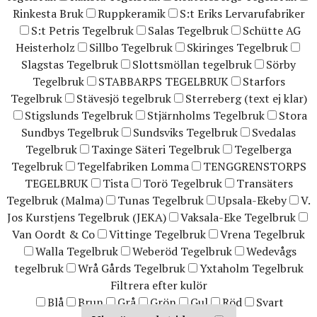
Rinkesta Bruk
Ruppkeramik
S:t Eriks Lervarufabriker
S:t Petris Tegelbruk
Salas Tegelbruk
Schütte AG
Heisterholz
Sillbo Tegelbruk
Skiringes Tegelbruk
Slagstas Tegelbruk
Slottsmöllan tegelbruk
Sörby
Tegelbruk
STABBARPS TEGELBRUK
Starfors
Tegelbruk
Stävesjö tegelbruk
Sterreberg (text ej klar)
Stigslunds Tegelbruk
Stjärnholms Tegelbruk
Stora
Sundbys Tegelbruk
Sundsviks Tegelbruk
Svedalas
Tegelbruk
Taxinge Säteri Tegelbruk
Tegelberga
Tegelbruk
Tegelfabriken Lomma
TENGGRENSTORPS
TEGELBRUK
Tista
Torö Tegelbruk
Transäters
Tegelbruk (Malma)
Tunas Tegelbruk
Upsala-Ekeby
V.
Jos Kurstjens Tegelbruk (JEKA)
Vaksala-Eke Tegelbruk
Van Oordt & Co
Vittinge Tegelbruk
Vrena Tegelbruk
Walla Tegelbruk
Weberöd Tegelbruk
Wedevågs
tegelbruk
Wrå Gårds Tegelbruk
Yxtaholm Tegelbruk
Filtrera efter kulör
Blå
Brun
Grå
Grön
Gul
Röd
Svart