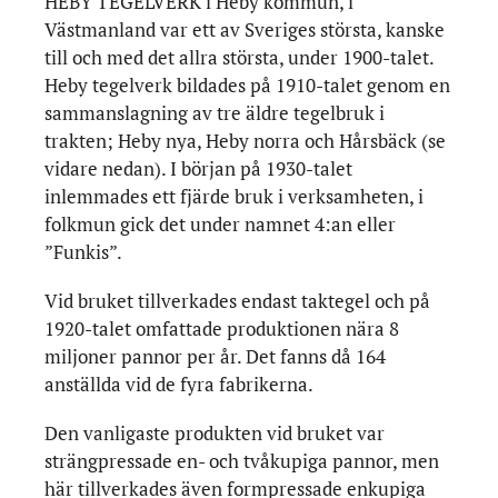
HEBY TEGELVERK i Heby kommun, i
Västmanland var ett av Sveriges största, kanske
till och med det allra största, under 1900-talet.
Heby tegelverk bildades på 1910-talet genom en
sammanslagning av tre äldre tegelbruk i
trakten; Heby nya, Heby norra och Hårsbäck (se
vidare nedan). I början på 1930-talet
inlemmades ett fjärde bruk i verksamheten, i
folkmun gick det under namnet 4:an eller
”Funkis”.
Vid bruket tillverkades endast taktegel och på
1920-talet omfattade produktionen nära 8
miljoner pannor per år. Det fanns då 164
anställda vid de fyra fabrikerna.
Den vanligaste produkten vid bruket var
strängpressade en- och tvåkupiga pannor, men
här tillverkades även formpressade enkupiga