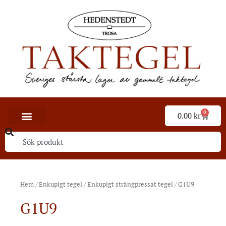
0
0.00
kr
Hem
/
Enkupigt tegel
/
Enkupigt strängpressat tegel
/ G1U9
G1U9