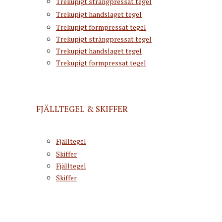
Trekupigt strängpressat tegel
Trekupigt handslaget tegel
Trekupigt formpressat tegel
Trekupigt strängpressat tegel
Trekupigt handslaget tegel
Trekupigt formpressat tegel
FJÄLLTEGEL & SKIFFER
Fjälltegel
Skiffer
Fjälltegel
Skiffer