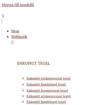
Hoppa till innehåll
Hem
Webbutik
ENKUPIGT TEGEL
Enkupigt strängpressat tegel
Enkupigt handslaget tegel
Enkupigt formpressat tegel
Enkupigt strängpressat tegel
Enkupigt handslaget tegel