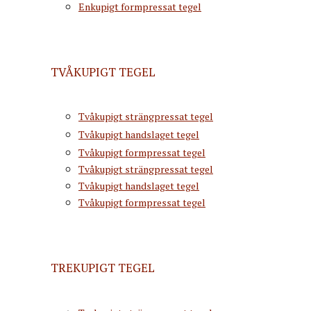
Enkupigt formpressat tegel
TVÅKUPIGT TEGEL
Tvåkupigt strängpressat tegel
Tvåkupigt handslaget tegel
Tvåkupigt formpressat tegel
Tvåkupigt strängpressat tegel
Tvåkupigt handslaget tegel
Tvåkupigt formpressat tegel
TREKUPIGT TEGEL