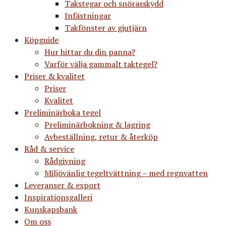
Takstegar och snörasskydd
Infästningar
Takfönster av gjutjärn
Köpguide
Hur hittar du din panna?
Varför välja gammalt taktegel?
Priser & kvalitet
Priser
Kvalitet
Preliminärboka tegel
Preliminärbokning & lagring
Avbeställning, retur & återköp
Råd & service
Rådgivning
Miljövänlig tegeltvättning – med regnvatten
Leveranser & export
Inspirationsgalleri
Kunskapsbank
Om oss