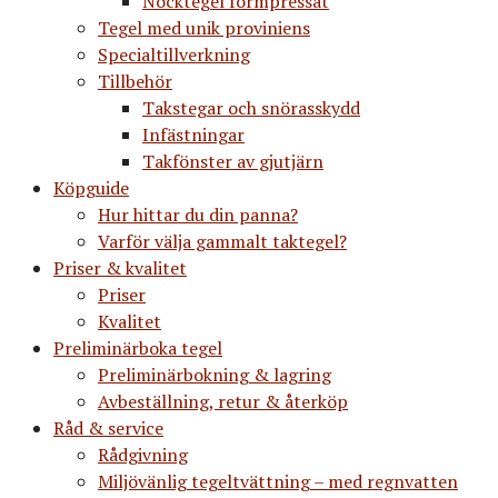
Nocktegel formpressat
Tegel med unik proviniens
Specialtillverkning
Tillbehör
Takstegar och snörasskydd
Infästningar
Takfönster av gjutjärn
Köpguide
Hur hittar du din panna?
Varför välja gammalt taktegel?
Priser & kvalitet
Priser
Kvalitet
Preliminärboka tegel
Preliminärbokning & lagring
Avbeställning, retur & återköp
Råd & service
Rådgivning
Miljövänlig tegeltvättning – med regnvatten