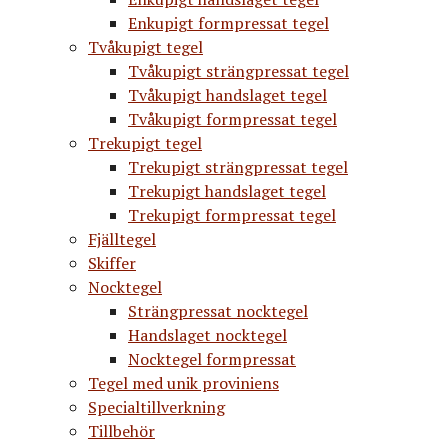
Enkupigt formpressat tegel
Tvåkupigt tegel
Tvåkupigt strängpressat tegel
Tvåkupigt handslaget tegel
Tvåkupigt formpressat tegel
Trekupigt tegel
Trekupigt strängpressat tegel
Trekupigt handslaget tegel
Trekupigt formpressat tegel
Fjälltegel
Skiffer
Nocktegel
Strängpressat nocktegel
Handslaget nocktegel
Nocktegel formpressat
Tegel med unik proviniens
Specialtillverkning
Tillbehör