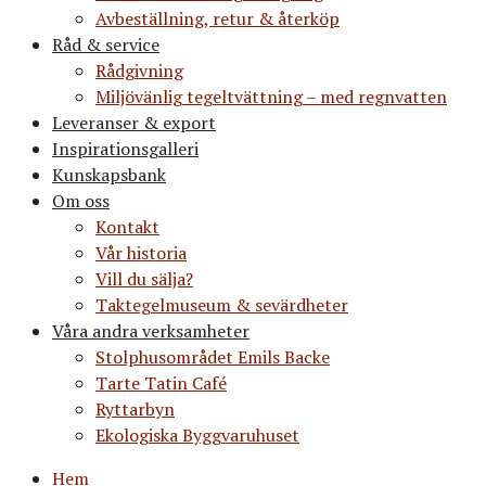
Avbeställning, retur & återköp
Råd & service
Rådgivning
Miljövänlig tegeltvättning – med regnvatten
Leveranser & export
Inspirationsgalleri
Kunskapsbank
Om oss
Kontakt
Vår historia
Vill du sälja?
Taktegelmuseum & sevärdheter
Våra andra verksamheter
Stolphusområdet Emils Backe
Tarte Tatin Café
Ryttarbyn
Ekologiska Byggvaruhuset
Hem