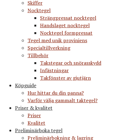
Skiffer
Nocktegel
Strängpressat nocktegel
Handslaget nocktegel
Nocktegel formpressat
Tegel med unik proviniens
Specialtillverkning
Tillbehör
Takstegar och snörasskydd
Infästningar
Takfönster av gjutjärn
Köpguide
Hur hittar du din panna?
Varför välja gammalt taktegel?
Priser & kvalitet
Priser
Kvalitet
Preliminärboka tegel
Preliminärbokning & lagring