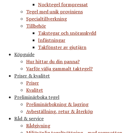
Nocktegel formpressat
Tegel med unik proviniens
Specialtillverkning
Tillbehör
Takstegar och snörasskydd
Infästningar
Takfönster av gjutjärn
Köpguide
Hur hittar du din panna?
Varför välja gammalt taktegel?
Priser & kvalitet
Priser
Kvalitet
Preliminärboka tegel
Preliminärbokning & lagring
Avbeställning, retur & återköp
Råd & service
Rådgivning
Miljövänlig tegeltvättning – med regnvatten