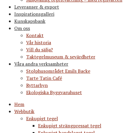
Leveranser & export
Inspirationsgalleri
Kunskapsbank
Om oss
Kontakt
Vår historia
Vill du sälja?
Taktegelmuseum & sevärdheter
Våra andra verksamheter
Stolphusområdet Emils Backe
Tarte Tatin Café
Ryttarbyn
Ekologiska Byggvaruhuset
Hem
Webbutik
Enkupigt tegel
Enkupigt strängpressat tegel
Enkupigt handslaget tegel