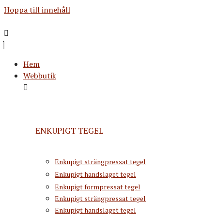
Hoppa till innehåll
Hem
Webbutik
ENKUPIGT TEGEL
Enkupigt strängpressat tegel
Enkupigt handslaget tegel
Enkupigt formpressat tegel
Enkupigt strängpressat tegel
Enkupigt handslaget tegel