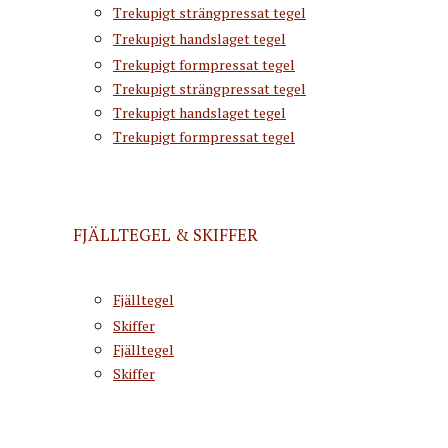
Trekupigt strängpressat tegel
Trekupigt handslaget tegel
Trekupigt formpressat tegel
Trekupigt strängpressat tegel
Trekupigt handslaget tegel
Trekupigt formpressat tegel
FJÄLLTEGEL & SKIFFER
Fjälltegel
Skiffer
Fjälltegel
Skiffer