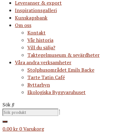
Leveranser & export
Inspirationsgalleri
Kunskapsbank
Om oss
Kontakt
Vår historia
Vill du sälja?
Taktegelmuseum & sevärdheter
Våra andra verksamheter
Stolphusområdet Emils Backe
Tarte Tatin Café
Ryttarbyn
Ekologiska Byggvaruhuset
Sök
0.00
kr
0
Varukorg