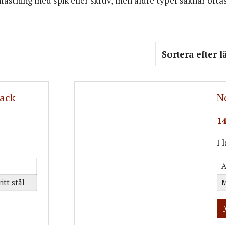
fästning med spik eller skruv, men äldre typer saknar oftas
ack
N
14
I 
A
itt stål
M