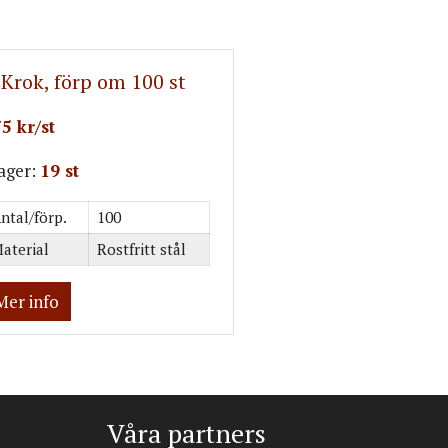
-Krok, förp om 100 st
5 kr/st
lager:
19 st
ntal/förp.
100
aterial
Rostfritt stål
Mer info
Våra partners