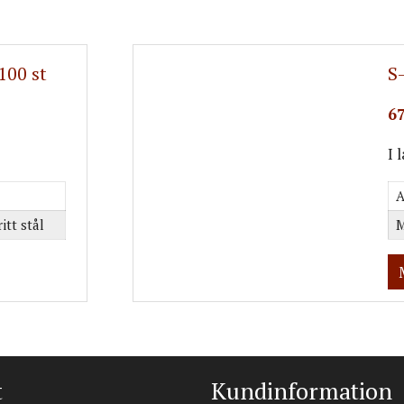
100 st
S
67
I 
A
itt stål
M
t
Kundinformation