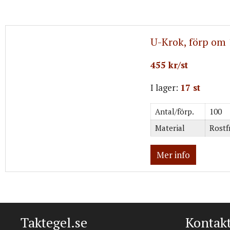
U-Krok, förp om 
455 kr/st
I lager:
17 st
Antal/förp.
100
Material
Rostfr
Mer info
Taktegel.se
Kontak