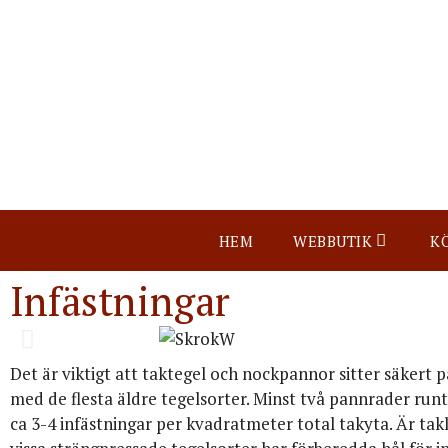
HEM
WEBBUTIK
K
Infästningar
Det är viktigt att taktegel och nockpannor sitter säkert p
med de flesta äldre tegelsorter. Minst två pannrader ru
ca 3-4 infästningar per kvadratmeter total takyta. Är ta