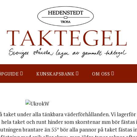
ÖPGUIDE
KUNSKAPSBANK
OM OSS
å taket
under alla tänkbara väderförhållanden. Vi lagerför
nt hela taket och runt hinder som skorstenar mm bör fästas
klutningen brantare än 55° bör alla pannor på taket fästas