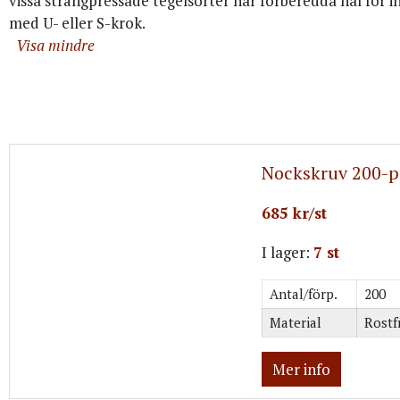
vissa strängpressade tegelsorter har förberedda hål för in
med U- eller S-krok.
Visa mindre
Nockskruv 200-p
685 kr/st
I lager:
7 st
Antal/förp.
200
Material
Rostfr
Mer info