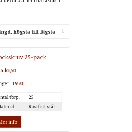
t detta och kan då fästas in
ockskruv 25-pack
5 kr/st
lager:
19 st
ntal/förp.
25
aterial
Rostfritt stål
Mer info