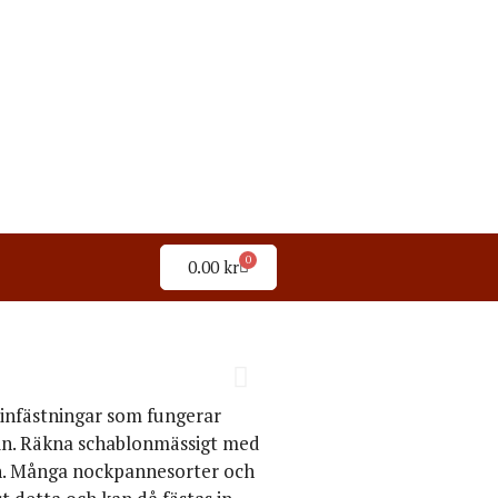
0
0.00
kr
 infästningar som fungerar
 in. Räkna schablonmässigt med
 in. Många nockpannesorter och