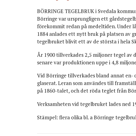
BÖRRINGE TEGELBRUK i Svedala kommun i Sk
Börringe var ursprungligen ett gårdstegelb
förekommit redan på medeltiden. Under lån
1884 anlades ett nytt bruk på platsen av gr
tegelbruket blivit ett av de största i hel
År 1900 tillverkades 2,5 miljoner tegel av 
senare var produktionen uppe i 4,8 miljone
Vid Börringe tillverkades bland annat en- 
glaserat. Leran som användes till framstä
på 1860-talet, och det röda teglet från Bör
Verksamheten vid tegelbruket lades ned 1
Stämpel: flera olika bl. a Börringe tegelbr