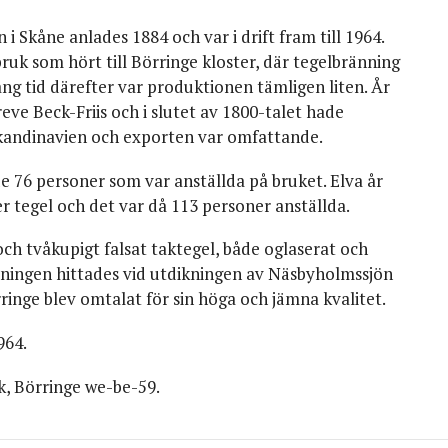
åne anlades 1884 och var i drift fram till 1964.
ruk som hört till Börringe kloster, där tegelbränning
g tid därefter var produktionen tämligen liten. År
eve Beck-Friis och i slutet av 1800-talet hade
a Skandinavien och exporten var omfattande.
de 76 personer som var anställda på bruket. Elva år
r tegel och det var då 113 personer anställda.
och tvåkupigt falsat taktegel, både oglaserat och
llningen hittades vid utdikningen av Näsbyholmssjön
ringe blev omtalat för sin höga och jämna kvalitet.
964.
uk, Börringe we-be-59.