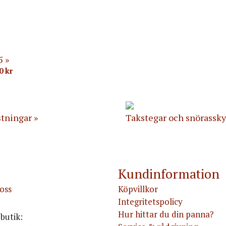
5
00
kr
stningar
Takstegar och snörassk
Kundinformation
oss
Köpvillkor
Integritetspolicy
Hur hittar du din panna?
butik: