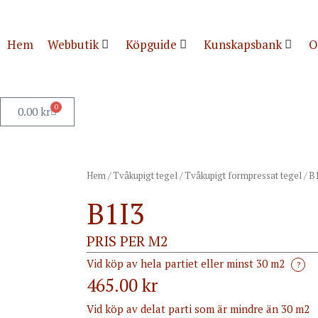
Hem
Webbutik
Köpguide
Kunskapsbank
O
0
0.00
kr
Hem
/
Tvåkupigt tegel
/
Tvåkupigt formpressat tegel
/ B
B1I3
PRIS PER M2
Vid köp av hela partiet eller minst 30 m2
?
465.00 kr
Vid köp av delat parti som är mindre än 30 m2