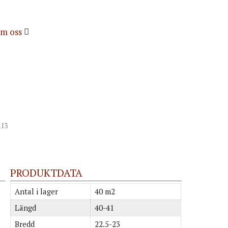
m oss
1I3
PRODUKTDATA
Antal i lager
40 m2
Längd
40-41
Bredd
22.5-23