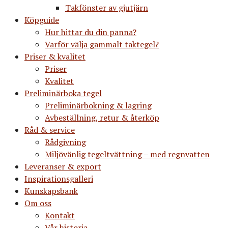
Takfönster av gjutjärn
Köpguide
Hur hittar du din panna?
Varför välja gammalt taktegel?
Priser & kvalitet
Priser
Kvalitet
Preliminärboka tegel
Preliminärbokning & lagring
Avbeställning, retur & återköp
Råd & service
Rådgivning
Miljövänlig tegeltvättning – med regnvatten
Leveranser & export
Inspirationsgalleri
Kunskapsbank
Om oss
Kontakt
Vår historia