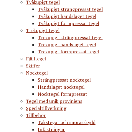
Tvåkupigt tegel
Tvåkupigt strängpressat tegel
Tvåkupigt handslaget tegel
Tvåkupigt formpressat tegel
Trekupigt tegel
Trekupigt strängpressat tegel
Trekupigt handslaget tegel
Trekupigt formpressat tegel
Fjälltegel
Skiffer
Nocktegel
Strängpressat nocktegel
Handslaget nocktegel
Nocktegel formpressat
Tegel med unik proviniens
Specialtillverkning
Tillbehör
Takstegar och snörasskydd
Infästningar