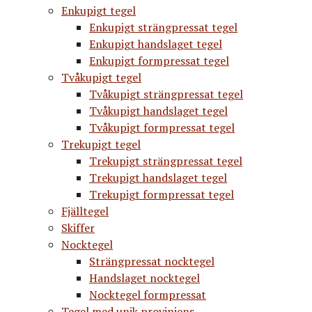
Enkupigt tegel
Enkupigt strängpressat tegel
Enkupigt handslaget tegel
Enkupigt formpressat tegel
Tvåkupigt tegel
Tvåkupigt strängpressat tegel
Tvåkupigt handslaget tegel
Tvåkupigt formpressat tegel
Trekupigt tegel
Trekupigt strängpressat tegel
Trekupigt handslaget tegel
Trekupigt formpressat tegel
Fjälltegel
Skiffer
Nocktegel
Strängpressat nocktegel
Handslaget nocktegel
Nocktegel formpressat
Tegel med unik proviniens