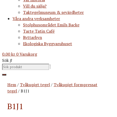
Vill du sälja?
Taktegelmuseum & sevärdheter
Våra andra verksamheter
Stolphusområdet Emils Backe
Tarte Tatin Café
Ryttarbyn
Ekologiska Byggvaruhuset
0.00
kr
0
Varukorg
Sök
Hem
/
Tvåkupigt tegel
/
Tvåkupigt formpressat
tegel
/ B1J1
B1J1