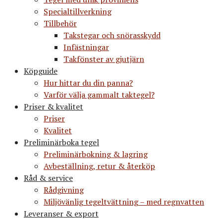
Specialtillverkning
Tillbehör
Takstegar och snörasskydd
Infästningar
Takfönster av gjutjärn
Köpguide
Hur hittar du din panna?
Varför välja gammalt taktegel?
Priser & kvalitet
Priser
Kvalitet
Preliminärboka tegel
Preliminärbokning & lagring
Avbeställning, retur & återköp
Råd & service
Rådgivning
Miljövänlig tegeltvättning – med regnvatten
Leveranser & export