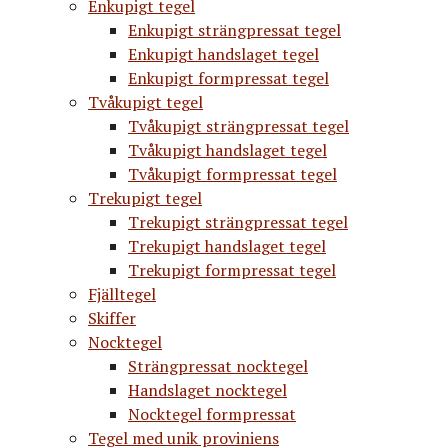
Enkupigt tegel
Enkupigt strängpressat tegel
Enkupigt handslaget tegel
Enkupigt formpressat tegel
Tvåkupigt tegel
Tvåkupigt strängpressat tegel
Tvåkupigt handslaget tegel
Tvåkupigt formpressat tegel
Trekupigt tegel
Trekupigt strängpressat tegel
Trekupigt handslaget tegel
Trekupigt formpressat tegel
Fjälltegel
Skiffer
Nocktegel
Strängpressat nocktegel
Handslaget nocktegel
Nocktegel formpressat
Tegel med unik proviniens