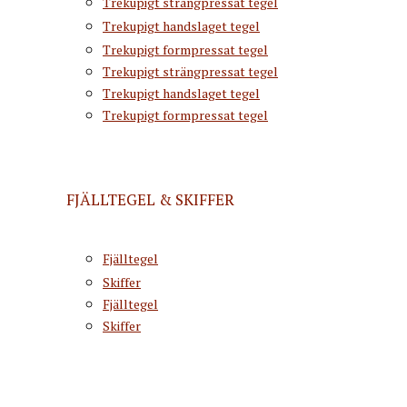
Trekupigt strängpressat tegel
Trekupigt handslaget tegel
Trekupigt formpressat tegel
Trekupigt strängpressat tegel
Trekupigt handslaget tegel
Trekupigt formpressat tegel
FJÄLLTEGEL & SKIFFER
Fjälltegel
Skiffer
Fjälltegel
Skiffer