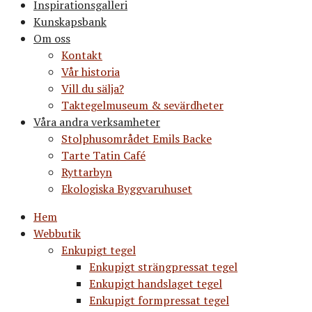
Inspirationsgalleri
Kunskapsbank
Om oss
Kontakt
Vår historia
Vill du sälja?
Taktegelmuseum & sevärdheter
Våra andra verksamheter
Stolphusområdet Emils Backe
Tarte Tatin Café
Ryttarbyn
Ekologiska Byggvaruhuset
Hem
Webbutik
Enkupigt tegel
Enkupigt strängpressat tegel
Enkupigt handslaget tegel
Enkupigt formpressat tegel