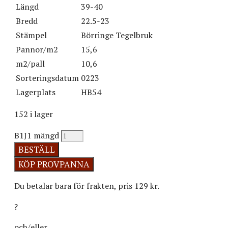
Längd
39-40
Bredd
22.5-23
Stämpel
Börringe Tegelbruk
Pannor/m2
15,6
m2/pall
10,6
Sorteringsdatum
0223
Lagerplats
HB54
152 i lager
B1J1 mängd
BESTÄLL
Du betalar bara för frakten, pris 129 kr.
?
och/eller