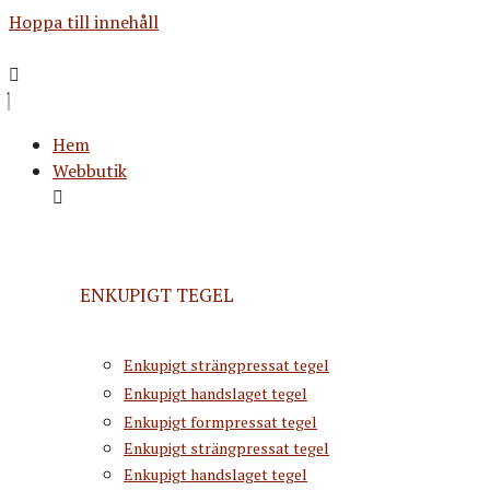
Hoppa till innehåll
Hem
Webbutik
ENKUPIGT TEGEL
Enkupigt strängpressat tegel
Enkupigt handslaget tegel
Enkupigt formpressat tegel
Enkupigt strängpressat tegel
Enkupigt handslaget tegel