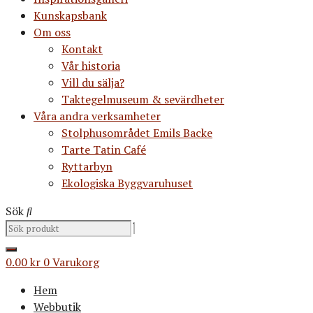
Kunskapsbank
Om oss
Kontakt
Vår historia
Vill du sälja?
Taktegelmuseum & sevärdheter
Våra andra verksamheter
Stolphusområdet Emils Backe
Tarte Tatin Café
Ryttarbyn
Ekologiska Byggvaruhuset
Sök
0.00
kr
0
Varukorg
Hem
Webbutik