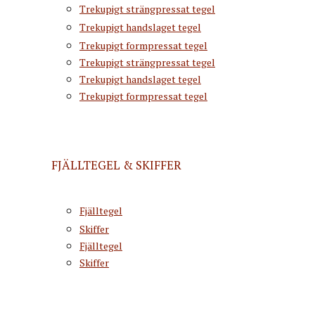
Trekupigt strängpressat tegel
Trekupigt handslaget tegel
Trekupigt formpressat tegel
Trekupigt strängpressat tegel
Trekupigt handslaget tegel
Trekupigt formpressat tegel
FJÄLLTEGEL & SKIFFER
Fjälltegel
Skiffer
Fjälltegel
Skiffer