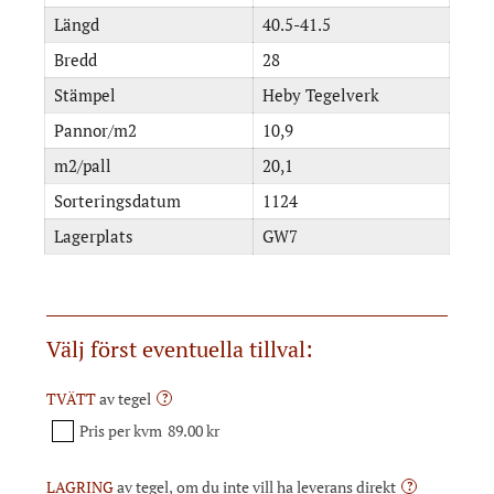
Längd
40.5-41.5
Bredd
28
Stämpel
Heby Tegelverk
Pannor/m2
10,9
m2/pall
20,1
Sorteringsdatum
1124
Lagerplats
GW7
Välj först eventuella tillval:
TVÄTT
av tegel
?
Pris per kvm
89.00 kr
LAGRING
av tegel, om du inte vill ha leverans direkt
?