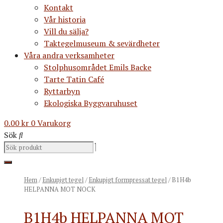
Kontakt
Vår historia
Vill du sälja?
Taktegelmuseum & sevärdheter
Våra andra verksamheter
Stolphusområdet Emils Backe
Tarte Tatin Café
Ryttarbyn
Ekologiska Byggvaruhuset
0.00
kr
0
Varukorg
Sök
Hem
/
Enkupigt tegel
/
Enkupigt formpressat tegel
/ B1H4b
HELPANNA MOT NOCK
B1H4b HELPANNA MOT