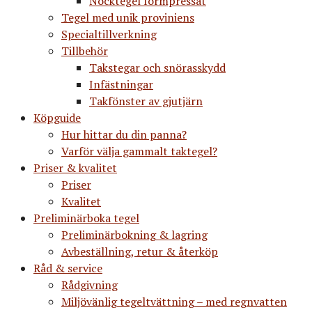
Nocktegel formpressat
Tegel med unik proviniens
Specialtillverkning
Tillbehör
Takstegar och snörasskydd
Infästningar
Takfönster av gjutjärn
Köpguide
Hur hittar du din panna?
Varför välja gammalt taktegel?
Priser & kvalitet
Priser
Kvalitet
Preliminärboka tegel
Preliminärbokning & lagring
Avbeställning, retur & återköp
Råd & service
Rådgivning
Miljövänlig tegeltvättning – med regnvatten