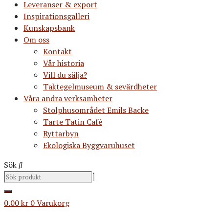
Leveranser & export
Inspirationsgalleri
Kunskapsbank
Om oss
Kontakt
Vår historia
Vill du sälja?
Taktegelmuseum & sevärdheter
Våra andra verksamheter
Stolphusområdet Emils Backe
Tarte Tatin Café
Ryttarbyn
Ekologiska Byggvaruhuset
Sök
0.00
kr
0
Varukorg