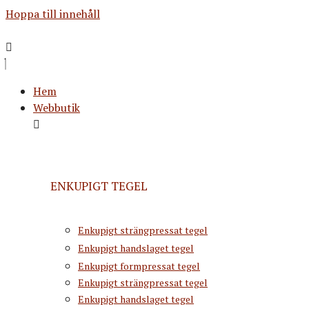
Hoppa till innehåll
Hem
Webbutik
ENKUPIGT TEGEL
Enkupigt strängpressat tegel
Enkupigt handslaget tegel
Enkupigt formpressat tegel
Enkupigt strängpressat tegel
Enkupigt handslaget tegel