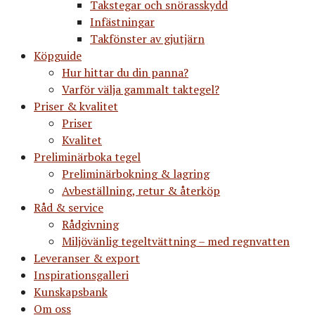
Takstegar och snörasskydd
Infästningar
Takfönster av gjutjärn
Köpguide
Hur hittar du din panna?
Varför välja gammalt taktegel?
Priser & kvalitet
Priser
Kvalitet
Preliminärboka tegel
Preliminärbokning & lagring
Avbeställning, retur & återköp
Råd & service
Rådgivning
Miljövänlig tegeltvättning – med regnvatten
Leveranser & export
Inspirationsgalleri
Kunskapsbank
Om oss