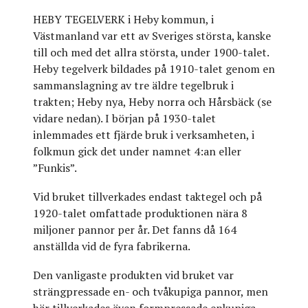
HEBY TEGELVERK i Heby kommun, i
Västmanland var ett av Sveriges största, kanske
till och med det allra största, under 1900-talet.
Heby tegelverk bildades på 1910-talet genom en
sammanslagning av tre äldre tegelbruk i
trakten; Heby nya, Heby norra och Hårsbäck (se
vidare nedan). I början på 1930-talet
inlemmades ett fjärde bruk i verksamheten, i
folkmun gick det under namnet 4:an eller
”Funkis”.
Vid bruket tillverkades endast taktegel och på
1920-talet omfattade produktionen nära 8
miljoner pannor per år. Det fanns då 164
anställda vid de fyra fabrikerna.
Den vanligaste produkten vid bruket var
strängpressade en- och tvåkupiga pannor, men
här tillverkades även formpressade enkupiga