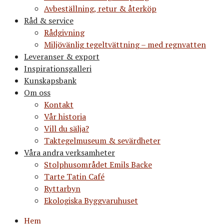
Avbeställning, retur & återköp
Råd & service
Rådgivning
Miljövänlig tegeltvättning – med regnvatten
Leveranser & export
Inspirationsgalleri
Kunskapsbank
Om oss
Kontakt
Vår historia
Vill du sälja?
Taktegelmuseum & sevärdheter
Våra andra verksamheter
Stolphusområdet Emils Backe
Tarte Tatin Café
Ryttarbyn
Ekologiska Byggvaruhuset
Hem