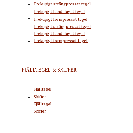
Trekupigt strängpressat tegel
Trekupigt handslaget tegel
Trekupigt formpressat tegel
Trekupigt strängpressat tegel
Trekupigt handslaget tegel
Trekupigt formpressat tegel
FJÄLLTEGEL & SKIFFER
Fjälltegel
Skiffer
Fjälltegel
Skiffer