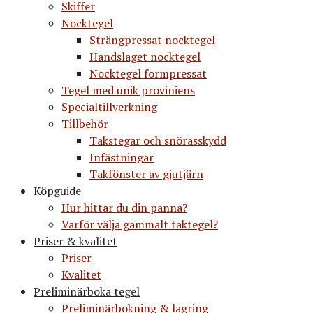
Skiffer
Nocktegel
Strängpressat nocktegel
Handslaget nocktegel
Nocktegel formpressat
Tegel med unik proviniens
Specialtillverkning
Tillbehör
Takstegar och snörasskydd
Infästningar
Takfönster av gjutjärn
Köpguide
Hur hittar du din panna?
Varför välja gammalt taktegel?
Priser & kvalitet
Priser
Kvalitet
Preliminärboka tegel
Preliminärbokning & lagring