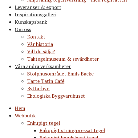
Leveranser & export
Inspirationsgalleri
Kunskapsbank
Om oss
Kontakt
Vår historia
Vill du sälja?
Taktegelmuseum & sevärdheter
Våra andra verksamheter
Stolphusområdet Emils Backe
Tarte Tatin Café
Ryttarbyn
Ekologiska Byggvaruhuset
Hem
Webbutik
Enkupigt tegel
Enkupigt strängpressat tegel
Enkupigt handslaget tegel