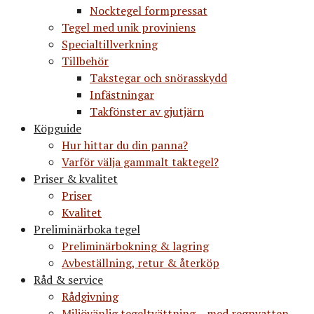
Nocktegel formpressat
Tegel med unik proviniens
Specialtillverkning
Tillbehör
Takstegar och snörasskydd
Infästningar
Takfönster av gjutjärn
Köpguide
Hur hittar du din panna?
Varför välja gammalt taktegel?
Priser & kvalitet
Priser
Kvalitet
Preliminärboka tegel
Preliminärbokning & lagring
Avbeställning, retur & återköp
Råd & service
Rådgivning
Miljövänlig tegeltvättning – med regnvatten