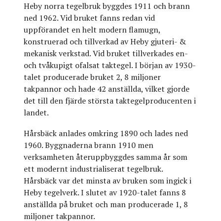
Heby norra tegelbruk byggdes 1911 och brann
ned 1962. Vid bruket fanns redan vid
uppförandet en helt modern flamugn,
konstruerad och tillverkad av Heby gjuteri- &
mekanisk verkstad. Vid bruket tillverkades en-
och tvåkupigt ofalsat taktegel. I början av 1930-
talet producerade bruket 2, 8 miljoner
takpannor och hade 42 anställda, vilket gjorde
det till den fjärde största taktegelproducenten i
landet.
Hårsbäck anlades omkring 1890 och lades ned
1960. Byggnaderna brann 1910 men
verksamheten återuppbyggdes samma år som
ett modernt industrialiserat tegelbruk.
Hårsbäck var det minsta av bruken som ingick i
Heby tegelverk. I slutet av 1920-talet fanns 8
anställda på bruket och man producerade 1, 8
miljoner takpannor.