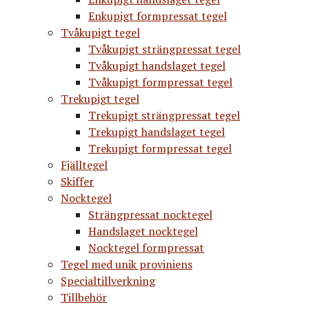
Enkupigt formpressat tegel
Tvåkupigt tegel
Tvåkupigt strängpressat tegel
Tvåkupigt handslaget tegel
Tvåkupigt formpressat tegel
Trekupigt tegel
Trekupigt strängpressat tegel
Trekupigt handslaget tegel
Trekupigt formpressat tegel
Fjälltegel
Skiffer
Nocktegel
Strängpressat nocktegel
Handslaget nocktegel
Nocktegel formpressat
Tegel med unik proviniens
Specialtillverkning
Tillbehör