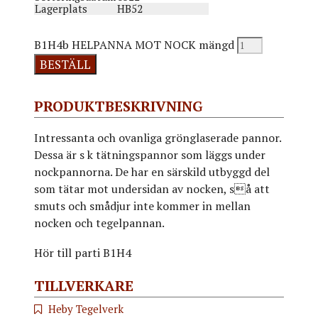
Lagerplats
HB52
B1H4b HELPANNA MOT NOCK mängd
BESTÄLL
PRODUKTBESKRIVNING
Intressanta och ovanliga grönglaserade pannor.
Dessa är s k tätningspannor som läggs under
nockpannorna. De har en särskild utbyggd del
som tätar mot undersidan av nocken, så att
smuts och smådjur inte kommer in mellan
nocken och tegelpannan.
Hör till parti B1H4
TILLVERKARE
Heby Tegelverk