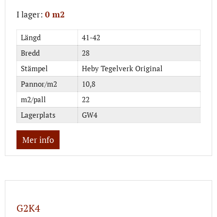
I lager:
0 m2
Längd
41-42
Bredd
28
Stämpel
Heby Tegelverk Original
Pannor/m2
10,8
m2/pall
22
Lagerplats
GW4
Mer info
G2K4