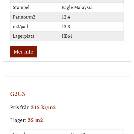
Stämpel
Eagle Malaysia
Pannor/m2
12,4
m2/pall
13,8
Lagerplats
HB61
Mer info
G2G3
Pris från
315 kr/m2
I lager:
35 m2