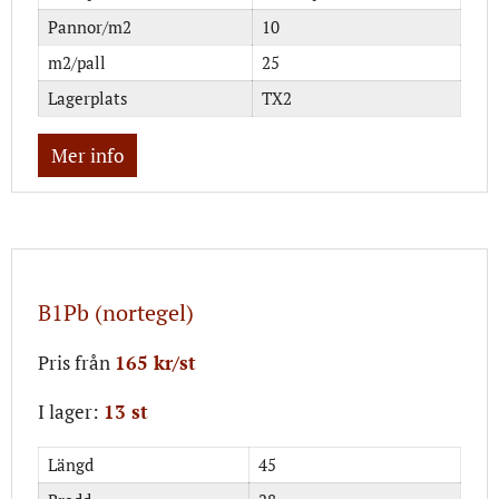
Pannor/m2
10
m2/pall
25
Lagerplats
TX2
Mer info
B1Pb (nortegel)
Pris från
165 kr/st
I lager:
13 st
Längd
45