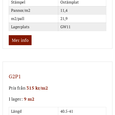
Stämpel
Ostämplat
Pannor/m2
11,4
m2/pall
21,9
Lagerplats
GW11
Mer info
G2P1
Pris från
315 kr/m2
I lager:
9 m2
Längd
40.5-41