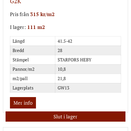
G2K
Pris från
315 kr/m2
I lager:
111 m2
Längd
41.5-42
Bredd
28
Stämpel
STARFORS HEBY
Pannor/m2
10,8
m2/pall
21,8
Lagerplats
GW13
Mer info
Slut i lager