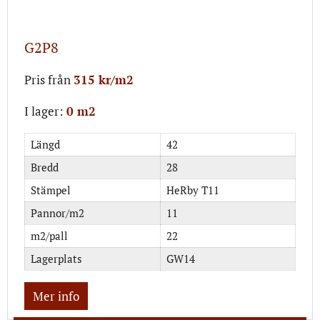
G2P8
Pris från
315 kr/m2
I lager:
0 m2
Längd
42
Bredd
28
Stämpel
HeRby T11
Pannor/m2
11
m2/pall
22
Lagerplats
GW14
Mer info