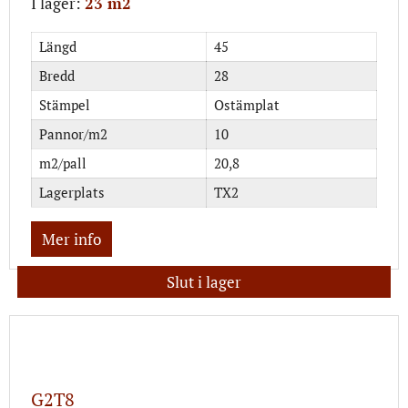
I lager:
23 m2
Längd
45
Bredd
28
Stämpel
Ostämplat
Pannor/m2
10
m2/pall
20,8
Lagerplats
TX2
Mer info
Slut i lager
G2T8