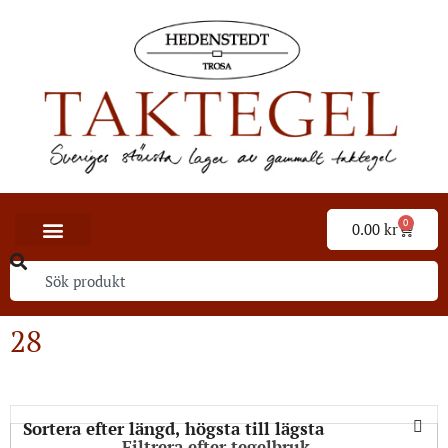
0
0.00
kr
28
Filtrera efter tegelbruk