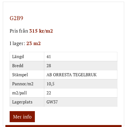
G2B9
Pris från
315 kr/m2
I lager:
23 m2
Längd
41
Bredd
28
Stämpel
AB ORRESTA TEGELBRUK
Pannor/m2
10,5
m2/pall
22
Lagerplats
GW37
Mer info