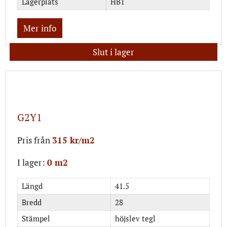
Lagerplats
HB1
Mer info
Slut i lager
G2Y1
Pris från
315 kr/m2
I lager:
0 m2
Längd
41.5
Bredd
28
Stämpel
höjslev tegl