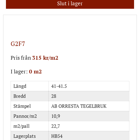
Slut i lager
G2F7
Pris från
315 kr/m2
I lager:
0 m2
Längd
41-41.5
Bredd
28
Stämpel
AB ORRESTA TEGELBRUK
Pannor/m2
10,9
m2/pall
22,7
Lagerplats
HB54