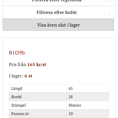
Filtrera efter kulör
Visa även slut i lager
B1O9b
Pris från
165 kr/st
I lager:
6 st
Längd
45
Bredd
28
Stämpel
Monier
Pannor/st
10