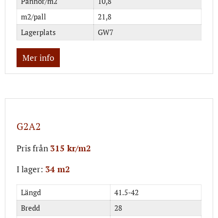
Pannor/m2
10,8
m2/pall
21,8
Lagerplats
GW7
Mer info
G2A2
Pris från
315 kr/m2
I lager:
34 m2
Längd
41.5-42
Bredd
28