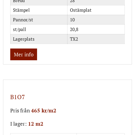
Bredd
28
Stämpel
Ostämplat
Pannor/st
10
st/pall
20,8
Lagerplats
TX2
Mer info
B1O7
Pris från
465 kr/m2
I lager:
12 m2