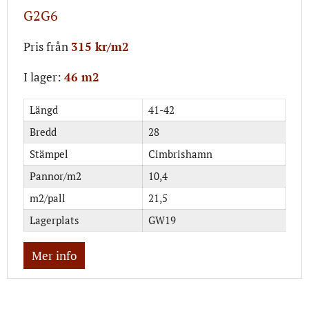
G2G6
Pris från
315 kr/m2
I lager:
46 m2
Längd
41-42
Bredd
28
Stämpel
Cimbrishamn
Pannor/m2
10,4
m2/pall
21,5
Lagerplats
GW19
Mer info