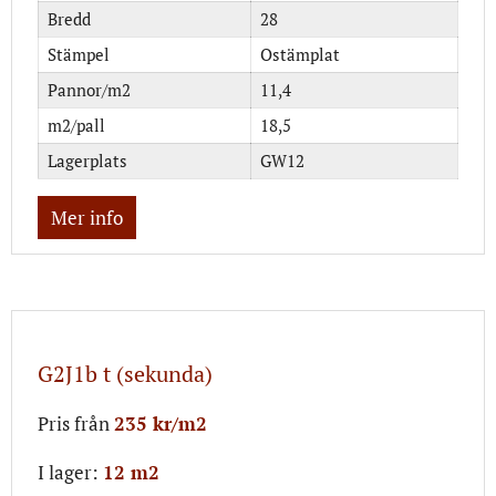
Bredd
28
Stämpel
Ostämplat
Pannor/m2
11,4
m2/pall
18,5
Lagerplats
GW12
Mer info
G2J1b t (sekunda)
Pris från
235 kr/m2
I lager:
12 m2