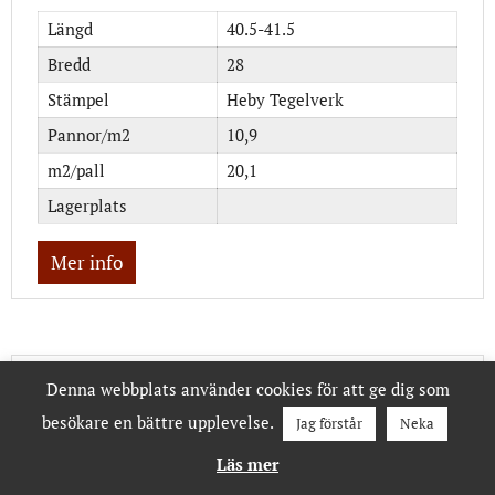
Längd
40.5-41.5
Bredd
28
Stämpel
Heby Tegelverk
Pannor/m2
10,9
m2/pall
20,1
Lagerplats
Mer info
Denna webbplats använder cookies för att ge dig som
G2J1b (sekunda)
besökare en bättre upplevelse.
Jag förstår
Neka
Läs mer
Pris från
235 kr/m2