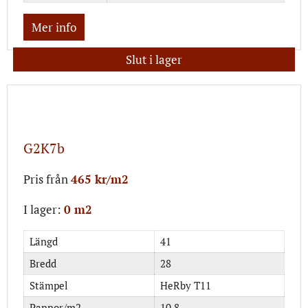
Mer info
Slut i lager
G2K7b
Pris från
465 kr/m2
I lager:
0 m2
Längd
41
Bredd
28
Stämpel
HeRby T11
Pannor/m2
10.8