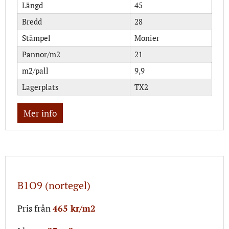
Längd
45
Bredd
28
Stämpel
Monier
Pannor/m2
21
m2/pall
9,9
Lagerplats
TX2
Mer info
B1O9 (nortegel)
Pris från
465 kr/m2