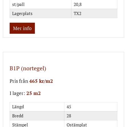
st/pall
20,8
Lagerplats
TX2
Mer info
B1P (nortegel)
Pris från
465 kr/m2
I lager:
25 m2
Längd
45
Bredd
28
Stämpel
Ostämplat