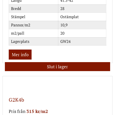
Längd
41.5-42
Bredd
28
Stämpel
Ostämplat
Pannor/m2
10,9
m2/pall
20
Lagerplats
GW24
Mer info
Slut i lager
G2K4b
Pris från
315 kr/m2