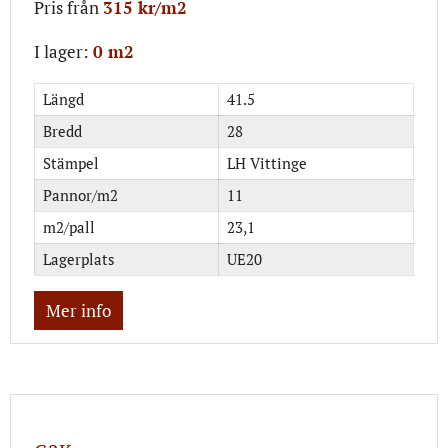
Pris från
315 kr/m2
I lager:
0 m2
Längd
41.5
Bredd
28
Stämpel
LH Vittinge
Pannor/m2
11
m2/pall
23,1
Lagerplats
UE20
Mer info