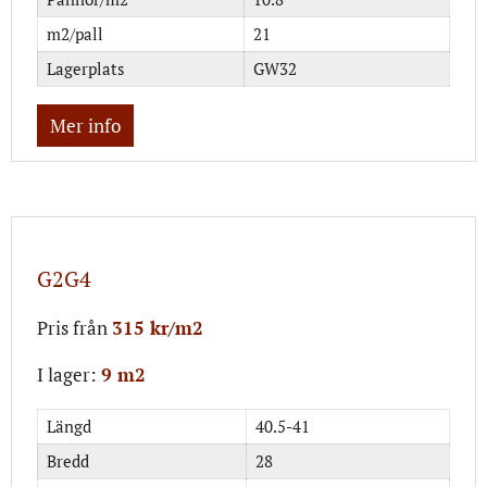
m2/pall
21
Lagerplats
GW32
Mer info
G2G4
Pris från
315 kr/m2
I lager:
9 m2
Längd
40.5-41
Bredd
28