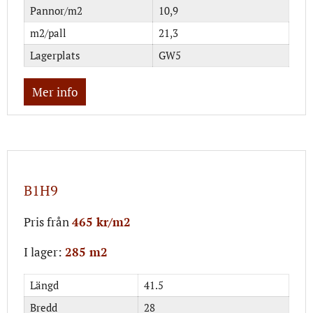
Pannor/m2
10,9
m2/pall
21,3
Lagerplats
GW5
Mer info
B1H9
Pris från
465 kr/m2
I lager:
285 m2
Längd
41.5
Bredd
28