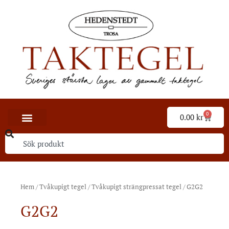
0
0.00
kr
Hem
/
Tvåkupigt tegel
/
Tvåkupigt strängpressat tegel
/ G2G2
G2G2