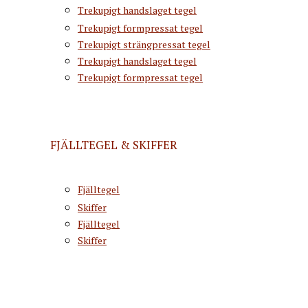
Trekupigt handslaget tegel
Trekupigt formpressat tegel
Trekupigt strängpressat tegel
Trekupigt handslaget tegel
Trekupigt formpressat tegel
FJÄLLTEGEL & SKIFFER
Fjälltegel
Skiffer
Fjälltegel
Skiffer