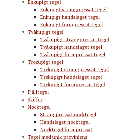
Enkupigt tegel
Enkupigt strängpressat tegel
Enkupigt handslaget tegel
Enkupigt formpressat tegel
Tvåkupigt tegel
Tvåkupigt strängpressat tegel
Tvåkupigt handslaget tegel
Tvåkupigt formpressat tegel
Trekupigt tegel
Trekupigt strängpressat tegel
Trekupigt handslaget tegel
Trekupigt formpressat tegel
Fjälltegel
Skiffer
Nocktegel
Strängpressat nocktegel
Handslaget nocktegel
Nocktegel formpressat
Tegel med unik proviniens