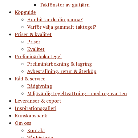
Takfönster av gjutjärn
Köpguide
Hur hittar du din panna?
Varför välja gammalt taktegel?
Priser & kvalitet
Priser
Kvalitet
Preliminärboka tegel
Preliminärbokning & lagring
Avbeställning, retur & återköp
Råd & service
Rådgivning
Miljövänlig tegeltvättning – med regnvatten
Leveranser & export
Inspirationsgalleri
Kunskapsbank
Om oss
Kontakt
Vår historia