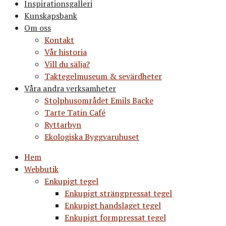
Inspirationsgalleri
Kunskapsbank
Om oss
Kontakt
Vår historia
Vill du sälja?
Taktegelmuseum & sevärdheter
Våra andra verksamheter
Stolphusområdet Emils Backe
Tarte Tatin Café
Ryttarbyn
Ekologiska Byggvaruhuset
Hem
Webbutik
Enkupigt tegel
Enkupigt strängpressat tegel
Enkupigt handslaget tegel
Enkupigt formpressat tegel