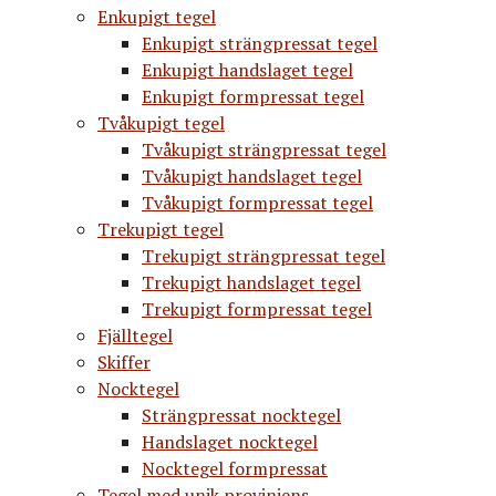
Enkupigt tegel
Enkupigt strängpressat tegel
Enkupigt handslaget tegel
Enkupigt formpressat tegel
Tvåkupigt tegel
Tvåkupigt strängpressat tegel
Tvåkupigt handslaget tegel
Tvåkupigt formpressat tegel
Trekupigt tegel
Trekupigt strängpressat tegel
Trekupigt handslaget tegel
Trekupigt formpressat tegel
Fjälltegel
Skiffer
Nocktegel
Strängpressat nocktegel
Handslaget nocktegel
Nocktegel formpressat
Tegel med unik proviniens