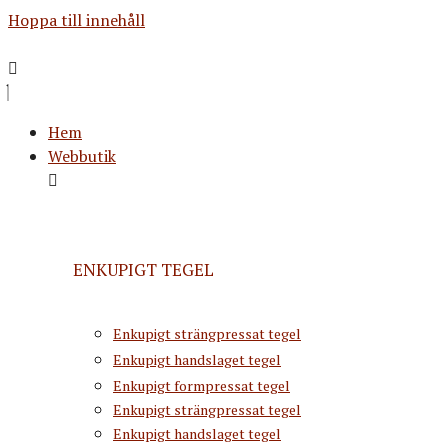
Hoppa till innehåll
Hem
Webbutik
ENKUPIGT TEGEL
Enkupigt strängpressat tegel
Enkupigt handslaget tegel
Enkupigt formpressat tegel
Enkupigt strängpressat tegel
Enkupigt handslaget tegel