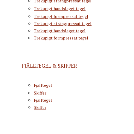
Trekupigt strängpressat tegel
Trekupigt handslaget tegel
Trekupigt formpressat tegel
Trekupigt strängpressat tegel
Trekupigt handslaget tegel
Trekupigt formpressat tegel
FJÄLLTEGEL & SKIFFER
Fjälltegel
Skiffer
Fjälltegel
Skiffer