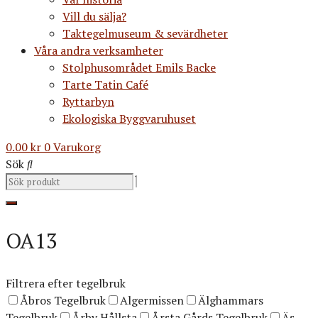
Vill du sälja?
Taktegelmuseum & sevärdheter
Våra andra verksamheter
Stolphusområdet Emils Backe
Tarte Tatin Café
Ryttarbyn
Ekologiska Byggvaruhuset
0.00
kr
0
Varukorg
Sök
OA13
Filtrera efter tegelbruk
Åbros Tegelbruk
Algermissen
Älghammars
Tegelbruk
Årby Hållsta
Årsta Gårds Tegelbruk
Äs