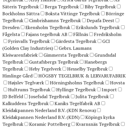
Säteris Tegelbruk
Berga Tegelbruk
Biby Tegelbruk
Bockholms Sättra
Boksta Vittinge Tegelbruk
Börringe
Tegelbruk
Cimbrishamns Tegelbruk
Depafa Deest
Dresden
Ekensholm Tegelbruk
Erikslunds Tegelbruk
Fågelsta
Fajans tegelbruk AB
Fållnäs
Fredriksholm
Fyrisvalls Tegelbruk
Gärdesta Tegelbruk
GCI
(Golden Clay Industries)
Gebrs. Laumans
Kleiwarenfabriek
Gimmersta Tegelbruk
Grundsdal
Tegelbruk
Gustafsbergs Tegelbruk
Hanebergs
Tegelbruk
Heby Tegelverk
Hesselby Tegelbruk
Himlinge Gård
HÖGSBY TEGELBRUK & LERVARUFABRIK
Højslev Teglværk
Hörningsholms Tegelbruk
Hovsta
Hultrums Tegelbruk
Hyllinge Tegelbruk
Import
JD Belfeld
Josefsdal Tegelbruk
Julita Tegelbruk
Kalkuddens Tegelbruk
Kaniks Tegelfabrik AB
Kleidakpannen Nederland B.V. (KDN Renova)
Kleidakpannen Nederland B.V. (KDN)
Köpings kyrka
Tegelbruk
Koramic Pottelberg
Kvarnsnäs Tegelbruk