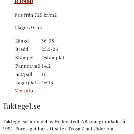
R1N8b
Pris från
725 kr/m2
I lager:
0 m2
Längd
36-38
Bredd
25.5-26
Stämpel
Ostämplat
Pannor/m2
14,2
m2/pall
16
Lagerplats
OA13
Mer info
Taktegel.se
Taktegel.se är en del av Hedenstedt AB som grundades år
1991. Företaget har sitt säte i Trosa 7 mil söder om