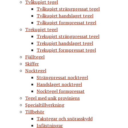
Tvåkupigt tegel
Tvåkupigt strängpressat tegel
Tvåkupigt handslaget tegel
Tvåkupigt formpressat tegel
Trekupigt tegel
Trekupigt strängpressat tegel
Trekupigt handslaget tegel
Trekupigt formpressat tegel
Fjälltegel
Skiffer
Nocktegel
Strängpressat nocktegel
Handslaget nocktegel
Nocktegel formpressat
Tegel med unik proviniens
Specialtillverkning
Tillbehör
Takstegar och snörasskydd
Infästningar