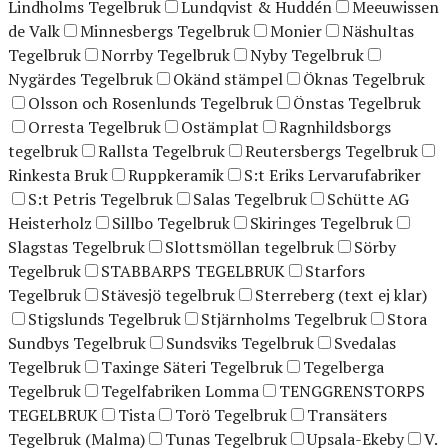
Lindholms Tegelbruk
Lundqvist & Huddén
Meeuwissen
de Valk
Minnesbergs Tegelbruk
Monier
Näshultas
Tegelbruk
Norrby Tegelbruk
Nyby Tegelbruk
Nygärdes Tegelbruk
Okänd stämpel
Öknas Tegelbruk
Olsson och Rosenlunds Tegelbruk
Önstas Tegelbruk
Orresta Tegelbruk
Ostämplat
Ragnhildsborgs
tegelbruk
Rallsta Tegelbruk
Reutersbergs Tegelbruk
Rinkesta Bruk
Ruppkeramik
S:t Eriks Lervarufabriker
S:t Petris Tegelbruk
Salas Tegelbruk
Schütte AG
Heisterholz
Sillbo Tegelbruk
Skiringes Tegelbruk
Slagstas Tegelbruk
Slottsmöllan tegelbruk
Sörby
Tegelbruk
STABBARPS TEGELBRUK
Starfors
Tegelbruk
Stävesjö tegelbruk
Sterreberg (text ej klar)
Stigslunds Tegelbruk
Stjärnholms Tegelbruk
Stora
Sundbys Tegelbruk
Sundsviks Tegelbruk
Svedalas
Tegelbruk
Taxinge Säteri Tegelbruk
Tegelberga
Tegelbruk
Tegelfabriken Lomma
TENGGRENSTORPS
TEGELBRUK
Tista
Torö Tegelbruk
Transäters
Tegelbruk (Malma)
Tunas Tegelbruk
Upsala-Ekeby
V.