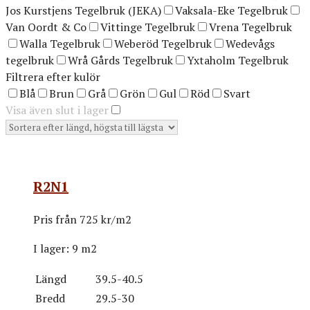
Jos Kurstjens Tegelbruk (JEKA)
Vaksala-Eke Tegelbruk
Van Oordt & Co
Vittinge Tegelbruk
Vrena Tegelbruk
Walla Tegelbruk
Weberöd Tegelbruk
Wedevågs
tegelbruk
Wrå Gårds Tegelbruk
Yxtaholm Tegelbruk
Filtrera efter kulör
Blå
Brun
Grå
Grön
Gul
Röd
Svart
Visa även slut i lager
R2N1
Pris från
725 kr/m2
I lager:
9 m2
Längd
39.5-40.5
Bredd
29.5-30