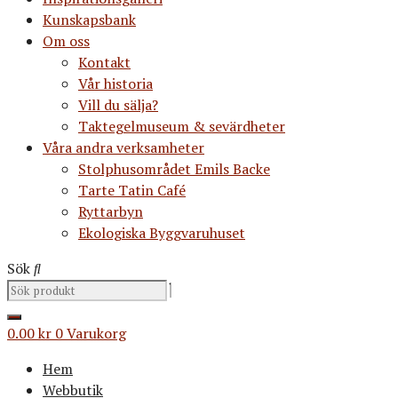
Kunskapsbank
Om oss
Kontakt
Vår historia
Vill du sälja?
Taktegelmuseum & sevärdheter
Våra andra verksamheter
Stolphusområdet Emils Backe
Tarte Tatin Café
Ryttarbyn
Ekologiska Byggvaruhuset
Sök
0.00
kr
0
Varukorg
Hem
Webbutik