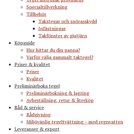
Specialtillverkning
Tillbehör
Takstegar och snörasskydd
Infästningar
Takfönster av gjutjärn
Köpguide
Hur hittar du din panna?
Varför välja gammalt taktegel?
Priser & kvalitet
Priser
Kvalitet
Preliminärboka tegel
Preliminärbokning & lagring
Avbeställning, retur & återköp
Råd & service
Rådgivning
Miljövänlig tegeltvättning – med regnvatten
Leveranser & export