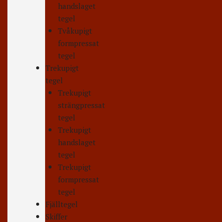
handslaget
tegel
Tvåkupigt
formpressat
tegel
Trekupigt
tegel
Trekupigt
strängpressat
tegel
Trekupigt
handslaget
tegel
Trekupigt
formpressat
tegel
Fjälltegel
Skiffer