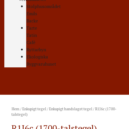
Stolphusområdet
Emils
Backe
Tarte
Tatin
Café
Ryttarbyn
Ekologiska
Byggvaruhuset
Hem
/
Enkupigt tegel
/
Enkupigt handslaget tegel
/ R1J6c (1700-
talstegel)
R1J6c (1700-talstegel)