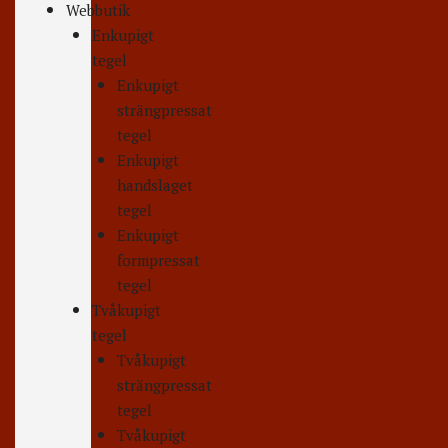
Webbutik
Enkupigt
tegel
Enkupigt
strängpressat
tegel
Enkupigt
handslaget
tegel
Enkupigt
formpressat
tegel
Tvåkupigt
tegel
Tvåkupigt
strängpressat
tegel
Tvåkupigt