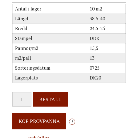
Antal i lager
10 m2
Längd
38.5-40
Bredd
24.5-25
Stämpel
DDK
Pannor/m2
15,5
m2/pall
13
Sorteringsdatum
0725
Lagerplats
DK20
BESTÄLL
?
och/eller