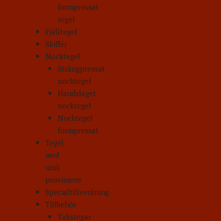
formpressat
tegel
Fjälltegel
Skiffer
Nocktegel
Strängpressat
nocktegel
Handslaget
nocktegel
Nocktegel
formpressat
Tegel
med
unik
proviniens
Specialtillverkning
Tillbehör
Takstegar