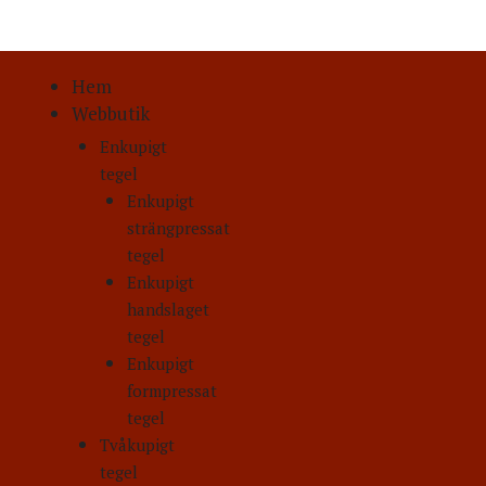
Hem
Webbutik
Enkupigt
tegel
Enkupigt
strängpressat
tegel
Enkupigt
handslaget
tegel
Enkupigt
formpressat
tegel
Tvåkupigt
tegel