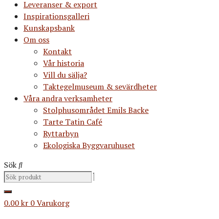
Leveranser & export
Inspirationsgalleri
Kunskapsbank
Om oss
Kontakt
Vår historia
Vill du sälja?
Taktegelmuseum & sevärdheter
Våra andra verksamheter
Stolphusområdet Emils Backe
Tarte Tatin Café
Ryttarbyn
Ekologiska Byggvaruhuset
Sök
0.00
kr
0
Varukorg