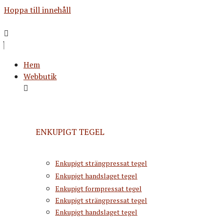
Hoppa till innehåll
Hem
Webbutik
ENKUPIGT TEGEL
Enkupigt strängpressat tegel
Enkupigt handslaget tegel
Enkupigt formpressat tegel
Enkupigt strängpressat tegel
Enkupigt handslaget tegel