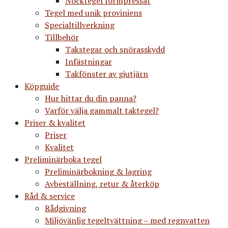
Nocktegel formpressat
Tegel med unik proviniens
Specialtillverkning
Tillbehör
Takstegar och snörasskydd
Infästningar
Takfönster av gjutjärn
Köpguide
Hur hittar du din panna?
Varför välja gammalt taktegel?
Priser & kvalitet
Priser
Kvalitet
Preliminärboka tegel
Preliminärbokning & lagring
Avbeställning, retur & återköp
Råd & service
Rådgivning
Miljövänlig tegeltvättning – med regnvatten