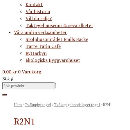
Kontakt
Vår historia
Vill du sälja?
Taktegelmuseum & sevärdheter
Våra andra verksamheter
Stolphusområdet Emils Backe
Tarte Tatin Café
Ryttarbyn
Ekologiska Byggvaruhuset
0.00
kr
0
Varukorg
Sök
Hem
/
Tvåkupigt tegel
/
Tvåkupigt handslaget tegel
/ R2N1
R2N1