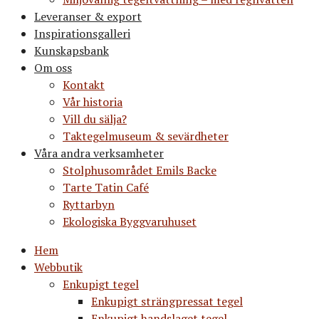
Leveranser & export
Inspirationsgalleri
Kunskapsbank
Om oss
Kontakt
Vår historia
Vill du sälja?
Taktegelmuseum & sevärdheter
Våra andra verksamheter
Stolphusområdet Emils Backe
Tarte Tatin Café
Ryttarbyn
Ekologiska Byggvaruhuset
Hem
Webbutik
Enkupigt tegel
Enkupigt strängpressat tegel
Enkupigt handslaget tegel