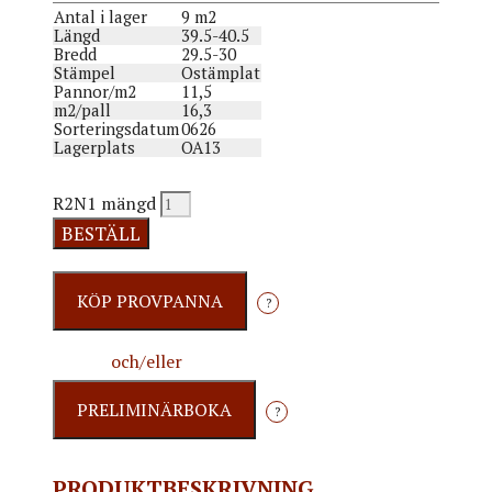
Antal i lager
9 m2
Längd
39.5-40.5
Bredd
29.5-30
Stämpel
Ostämplat
Pannor/m2
11,5
m2/pall
16,3
Sorteringsdatum
0626
Lagerplats
OA13
R2N1 mängd
BESTÄLL
?
och/eller
?
PRODUKTBESKRIVNING