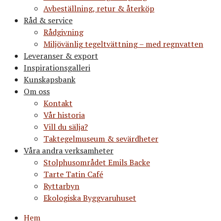
Avbeställning, retur & återköp
Råd & service
Rådgivning
Miljövänlig tegeltvättning – med regnvatten
Leveranser & export
Inspirationsgalleri
Kunskapsbank
Om oss
Kontakt
Vår historia
Vill du sälja?
Taktegelmuseum & sevärdheter
Våra andra verksamheter
Stolphusområdet Emils Backe
Tarte Tatin Café
Ryttarbyn
Ekologiska Byggvaruhuset
Hem