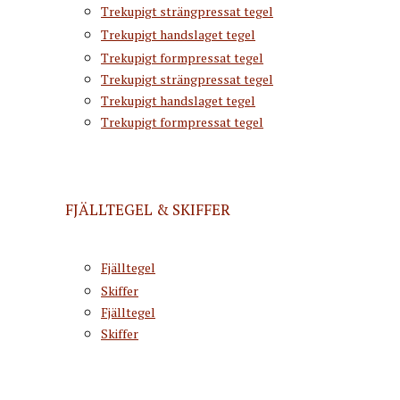
Trekupigt strängpressat tegel
Trekupigt handslaget tegel
Trekupigt formpressat tegel
Trekupigt strängpressat tegel
Trekupigt handslaget tegel
Trekupigt formpressat tegel
FJÄLLTEGEL & SKIFFER
Fjälltegel
Skiffer
Fjälltegel
Skiffer