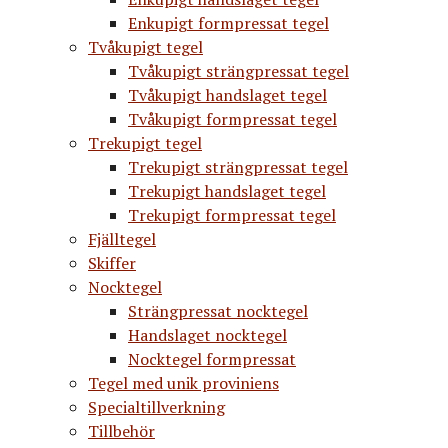
Enkupigt formpressat tegel
Tvåkupigt tegel
Tvåkupigt strängpressat tegel
Tvåkupigt handslaget tegel
Tvåkupigt formpressat tegel
Trekupigt tegel
Trekupigt strängpressat tegel
Trekupigt handslaget tegel
Trekupigt formpressat tegel
Fjälltegel
Skiffer
Nocktegel
Strängpressat nocktegel
Handslaget nocktegel
Nocktegel formpressat
Tegel med unik proviniens
Specialtillverkning
Tillbehör