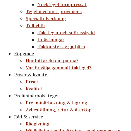
Nocktegel formpressat
Tegel med unik proviniens
Specialtillverkning
Tillbehör
Takstegar och snörasskydd
Infästningar
Takfönster av gjutjärn
Köpguide
Hur hittar du din panna?
Varför välja gammalt taktegel?
Priser & kvalitet
Priser
Kvalitet
Preliminärboka tegel
Preliminärbokning & lagring
Avbeställning, retur & återköp
Råd & service
Rådgivning
Miljövänlig tegeltvättning – med regnvatten