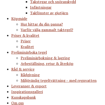
Takstegar och snörasskydd
Infästningar
Takfönster av gjutjärn
Köpguide
Hur hittar du din panna?
Varför välja gammalt taktegel?
Priser & kvalitet
Priser
Kvalitet
Preliminärboka tegel
Preliminärbokning & lagring
Avbeställning, retur & återköp
Råd & service
Rådgivning
Miljövänlig tegeltvättning – med regnvatten
Leveranser & export
Inspirationsgalleri
Kunskapsbank
Om oss