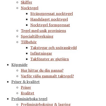
Skiffer
Nocktegel
Strängpressat nocktegel
Handslaget nocktegel
Nocktegel formpressat
Tegel med unik proviniens
Specialtillverkning
Tillbehör
Takstegar och snörasskydd
Infästningar
Takfönster av gjutjärn
Köpguide
Hur hittar du din panna?
Varför välja gammalt taktegel?
Priser & kvalitet
Priser
Kvalitet
Preliminärboka tegel
Preliminärbokning & lagring