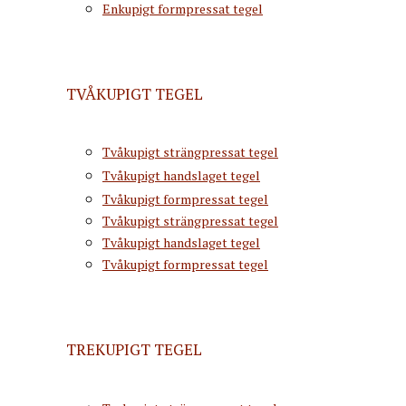
Enkupigt formpressat tegel
TVÅKUPIGT TEGEL
Tvåkupigt strängpressat tegel
Tvåkupigt handslaget tegel
Tvåkupigt formpressat tegel
Tvåkupigt strängpressat tegel
Tvåkupigt handslaget tegel
Tvåkupigt formpressat tegel
TREKUPIGT TEGEL