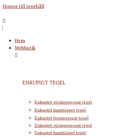
Hoppa till innehåll
Hem
Webbutik
ENKUPIGT TEGEL
Enkupigt strängpressat tegel
Enkupigt handslaget tegel
Enkupigt formpressat tegel
Enkupigt strängpressat tegel
Enkupigt handslaget tegel