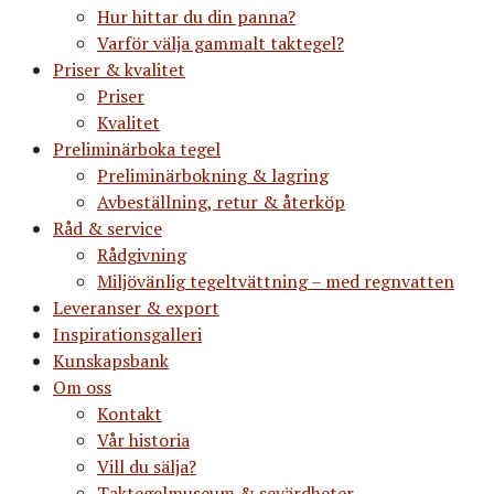
Hur hittar du din panna?
Varför välja gammalt taktegel?
Priser & kvalitet
Priser
Kvalitet
Preliminärboka tegel
Preliminärbokning & lagring
Avbeställning, retur & återköp
Råd & service
Rådgivning
Miljövänlig tegeltvättning – med regnvatten
Leveranser & export
Inspirationsgalleri
Kunskapsbank
Om oss
Kontakt
Vår historia
Vill du sälja?
Taktegelmuseum & sevärdheter