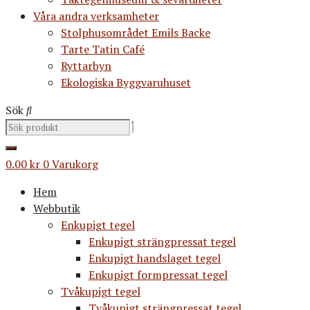
Våra andra verksamheter
Stolphusområdet Emils Backe
Tarte Tatin Café
Ryttarbyn
Ekologiska Byggvaruhuset
Sök
0.00
kr
0
Varukorg
Hem
Webbutik
Enkupigt tegel
Enkupigt strängpressat tegel
Enkupigt handslaget tegel
Enkupigt formpressat tegel
Tvåkupigt tegel
Tvåkupigt strängpressat tegel