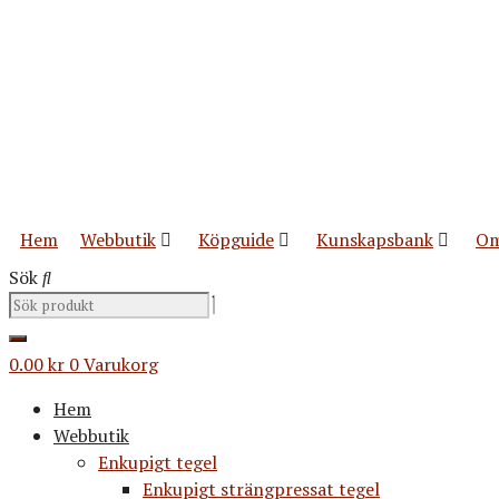
Hoppa
till
innehåll
Hem
Webbutik
Köpguide
Kunskapsbank
Om
Sök
0.00
kr
0
Varukorg
Hem
Webbutik
Enkupigt tegel
Enkupigt strängpressat tegel