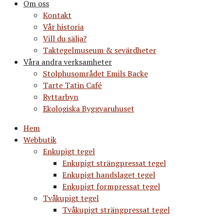
Om oss
Kontakt
Vår historia
Vill du sälja?
Taktegelmuseum & sevärdheter
Våra andra verksamheter
Stolphusområdet Emils Backe
Tarte Tatin Café
Ryttarbyn
Ekologiska Byggvaruhuset
Hem
Webbutik
Enkupigt tegel
Enkupigt strängpressat tegel
Enkupigt handslaget tegel
Enkupigt formpressat tegel
Tvåkupigt tegel
Tvåkupigt strängpressat tegel