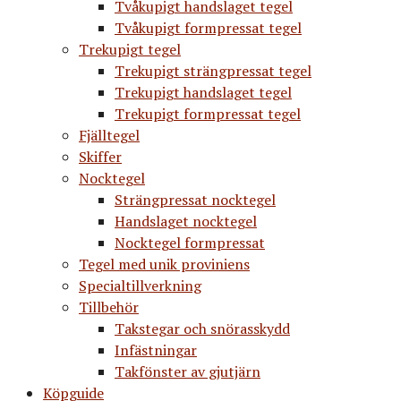
Tvåkupigt handslaget tegel
Tvåkupigt formpressat tegel
Trekupigt tegel
Trekupigt strängpressat tegel
Trekupigt handslaget tegel
Trekupigt formpressat tegel
Fjälltegel
Skiffer
Nocktegel
Strängpressat nocktegel
Handslaget nocktegel
Nocktegel formpressat
Tegel med unik proviniens
Specialtillverkning
Tillbehör
Takstegar och snörasskydd
Infästningar
Takfönster av gjutjärn
Köpguide