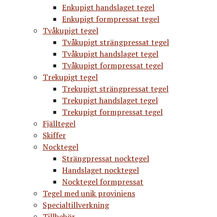
Enkupigt handslaget tegel
Enkupigt formpressat tegel
Tvåkupigt tegel
Tvåkupigt strängpressat tegel
Tvåkupigt handslaget tegel
Tvåkupigt formpressat tegel
Trekupigt tegel
Trekupigt strängpressat tegel
Trekupigt handslaget tegel
Trekupigt formpressat tegel
Fjälltegel
Skiffer
Nocktegel
Strängpressat nocktegel
Handslaget nocktegel
Nocktegel formpressat
Tegel med unik proviniens
Specialtillverkning
Tillbehör