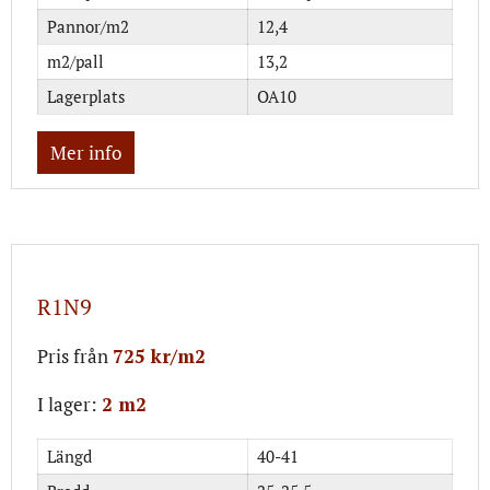
Pannor/m2
12,4
m2/pall
13,2
Lagerplats
OA10
Mer info
R1N9
Pris från
725 kr/m2
I lager:
2 m2
Längd
40-41