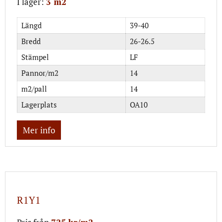
I lager:
3 m2
Längd
39-40
Bredd
26-26.5
Stämpel
LF
Pannor/m2
14
m2/pall
14
Lagerplats
OA10
Mer info
R1Y1