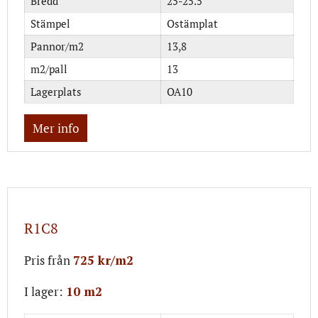
Bredd
25-25.5
Stämpel
Ostämplat
Pannor/m2
13,8
m2/pall
13
Lagerplats
OA10
Mer info
R1C8
Pris från
725 kr/m2
I lager:
10 m2