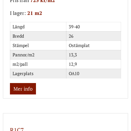
Pris från
725 kr/m2
I lager:
21 m2
Längd
39-40
Bredd
26
Stämpel
Ostämplat
Pannor/m2
13,3
m2/pall
12,9
Lagerplats
OA10
Mer info
R1C7