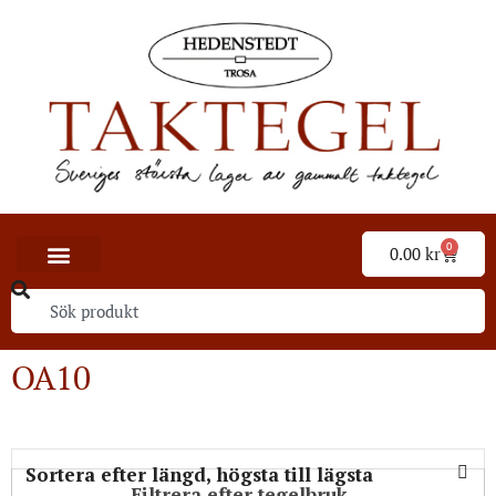
0
0.00
kr
OA10
Filtrera efter tegelbruk