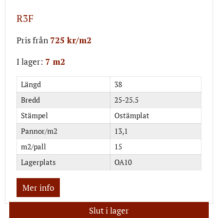
R3F
Pris från
725 kr/m2
I lager:
7 m2
Längd
38
Bredd
25-25.5
Stämpel
Ostämplat
Pannor/m2
13,1
m2/pall
15
Lagerplats
OA10
Mer info
Slut i lager