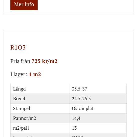
Mer info
R1O3
Pris från
725 kr/m2
I lager:
4 m2
Längd
35.5-37
Bredd
24.5-25.5
Stämpel
Ostämplat
Pannor/m2
14,4
m2/pall
13