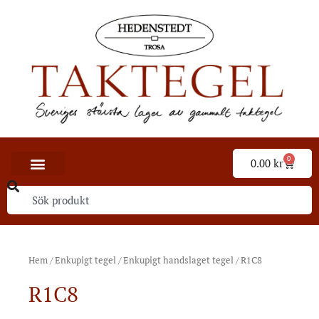
0
0.00
kr
Hem
/
Enkupigt tegel
/
Enkupigt handslaget tegel
/ R1C8
R1C8