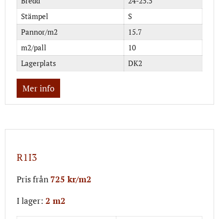
Bredd
24-25.5
Stämpel
S
Pannor/m2
15.7
m2/pall
10
Lagerplats
DK2
Mer info
R1I3
Pris från
725 kr/m2
I lager:
2 m2