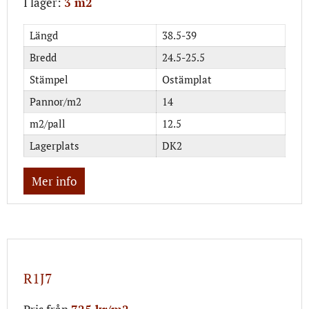
I lager:
3 m2
Längd
38.5-39
Bredd
24.5-25.5
Stämpel
Ostämplat
Pannor/m2
14
m2/pall
12.5
Lagerplats
DK2
Mer info
R1J7