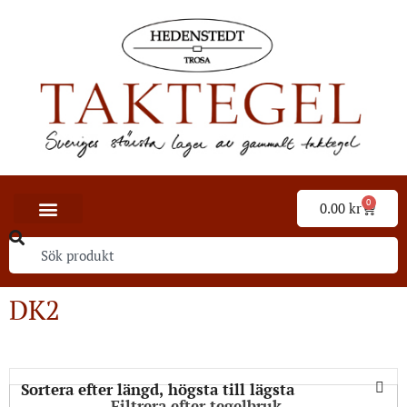
0
0.00
kr
DK2
Filtrera efter tegelbruk