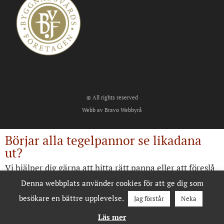
© All rights reserved
Webb av Bravo Webbyrå
Börjar alla tegelpannor se likadana
ut?
Vi hjälper dig gärna att hitta rätt panna eller att föreslå
alternativ.
Denna webbplats använder cookies för att ge dig som
besökare en bättre upplevelse.
Jag förstår
Neka
Kontakta oss
Läs mer