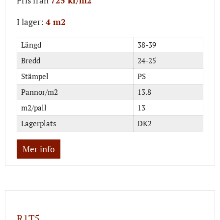
Pris från
725 kr/m2
I lager:
4 m2
Längd
38-39
Bredd
24-25
Stämpel
PS
Pannor/m2
13.8
m2/pall
13
Lagerplats
DK2
Mer info
R1T5