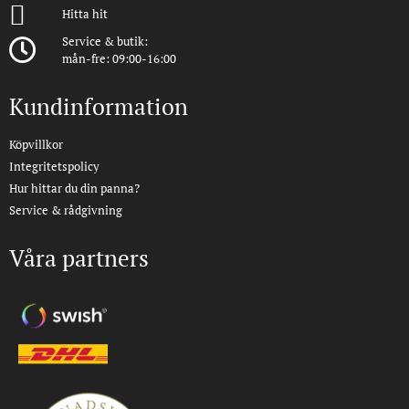
Hitta hit
Service & butik:
mån-fre: 09:00-16:00
Kundinformation
Köpvillkor
Integritetspolicy
Hur hittar du din panna?
Service & rådgivning
Våra partners