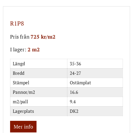
R1P8
Pris från
725 kr/m2
I lager:
2 m2
Längd
35-36
Bredd
24-27
Stämpel
Ostämplat
Pannor/m2
16.6
m2/pall
9.4
Lagerplats
DK2
Mer info