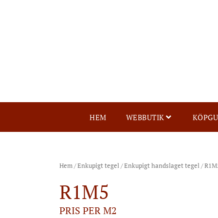
HEM
WEBBUTIK
KÖPGU
Hem
/
Enkupigt tegel
/
Enkupigt handslaget tegel
/ R1M
R1M5
PRIS PER M2