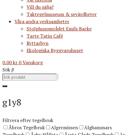
Vill du sälja?
Taktegelmuseum & sevärdheter
Våra andra verksamheter
Stolphusområdet Emils Backe
Tarte Tatin Café
Ryttarbyn
Ekologiska Byggvaruhuset
0.00
kr
0
Varukorg
Sök
g1y8
Filtrera efter tegelbruk
Åbros Tegelbruk
Algermissen
Älghammars
Tegelbruk
Årby Hållsta
Årsta Gårds Tegelbruk
Äs