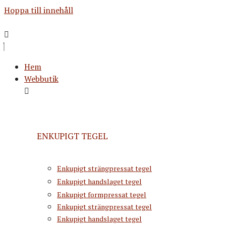
Hoppa till innehåll
Hem
Webbutik
ENKUPIGT TEGEL
Enkupigt strängpressat tegel
Enkupigt handslaget tegel
Enkupigt formpressat tegel
Enkupigt strängpressat tegel
Enkupigt handslaget tegel