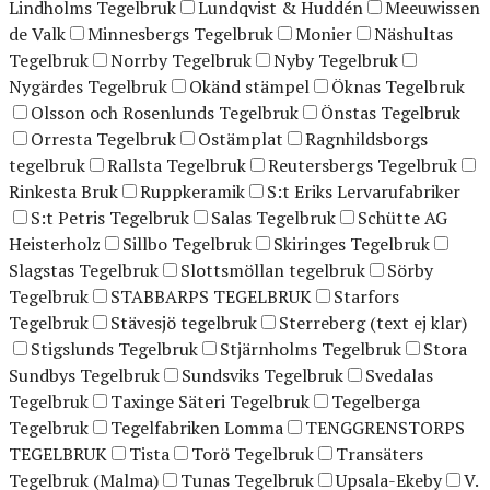
Lindholms Tegelbruk
Lundqvist & Huddén
Meeuwissen
de Valk
Minnesbergs Tegelbruk
Monier
Näshultas
Tegelbruk
Norrby Tegelbruk
Nyby Tegelbruk
Nygärdes Tegelbruk
Okänd stämpel
Öknas Tegelbruk
Olsson och Rosenlunds Tegelbruk
Önstas Tegelbruk
Orresta Tegelbruk
Ostämplat
Ragnhildsborgs
tegelbruk
Rallsta Tegelbruk
Reutersbergs Tegelbruk
Rinkesta Bruk
Ruppkeramik
S:t Eriks Lervarufabriker
S:t Petris Tegelbruk
Salas Tegelbruk
Schütte AG
Heisterholz
Sillbo Tegelbruk
Skiringes Tegelbruk
Slagstas Tegelbruk
Slottsmöllan tegelbruk
Sörby
Tegelbruk
STABBARPS TEGELBRUK
Starfors
Tegelbruk
Stävesjö tegelbruk
Sterreberg (text ej klar)
Stigslunds Tegelbruk
Stjärnholms Tegelbruk
Stora
Sundbys Tegelbruk
Sundsviks Tegelbruk
Svedalas
Tegelbruk
Taxinge Säteri Tegelbruk
Tegelberga
Tegelbruk
Tegelfabriken Lomma
TENGGRENSTORPS
TEGELBRUK
Tista
Torö Tegelbruk
Transäters
Tegelbruk (Malma)
Tunas Tegelbruk
Upsala-Ekeby
V.