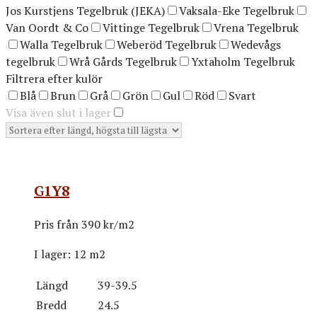
Jos Kurstjens Tegelbruk (JEKA)
Vaksala-Eke Tegelbruk
Van Oordt & Co
Vittinge Tegelbruk
Vrena Tegelbruk
Walla Tegelbruk
Weberöd Tegelbruk
Wedevågs
tegelbruk
Wrå Gårds Tegelbruk
Yxtaholm Tegelbruk
Filtrera efter kulör
Blå
Brun
Grå
Grön
Gul
Röd
Svart
Visa även slut i lager
G1Y8
Pris från
390 kr/m2
I lager:
12 m2
Längd
39-39.5
Bredd
24.5