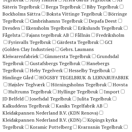
Säteris Tegelbruk
Berga Tegelbruk
Biby Tegelbruk
Bockholms Sättra
Boksta Vittinge Tegelbruk
Börringe
Tegelbruk
Cimbrishamns Tegelbruk
Depafa Deest
Dresden
Ekensholm Tegelbruk
Erikslunds Tegelbruk
Fågelsta
Fajans tegelbruk AB
Fållnäs
Fredriksholm
Fyrisvalls Tegelbruk
Gärdesta Tegelbruk
GCI
(Golden Clay Industries)
Gebrs. Laumans
Kleiwarenfabriek
Gimmersta Tegelbruk
Grundsdal
Tegelbruk
Gustafsbergs Tegelbruk
Hanebergs
Tegelbruk
Heby Tegelverk
Hesselby Tegelbruk
Himlinge Gård
HÖGSBY TEGELBRUK & LERVARUFABRIK
Højslev Teglværk
Hörningsholms Tegelbruk
Hovsta
Hultrums Tegelbruk
Hyllinge Tegelbruk
Import
JD Belfeld
Josefsdal Tegelbruk
Julita Tegelbruk
Kalkuddens Tegelbruk
Kaniks Tegelfabrik AB
Kleidakpannen Nederland B.V. (KDN Renova)
Kleidakpannen Nederland B.V. (KDN)
Köpings kyrka
Tegelbruk
Koramic Pottelberg
Kvarnsnäs Tegelbruk