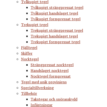
Tvåkupigt tegel
Tvåkupigt strängpressat tegel
Tvåkupigt handslaget tegel
Tvåkupigt formpressat tegel
Trekupigt tegel
Trekupigt strängpressat tegel
Trekupigt handslaget tegel
Trekupigt formpressat tegel
Fjälltegel
Skiffer
Nocktegel
Strängpressat nocktegel
Handslaget nocktegel
Nocktegel formpressat
Tegel med unik proviniens
Specialtillverkning
Tillbehör
Takstegar och snörasskydd
Infästningar