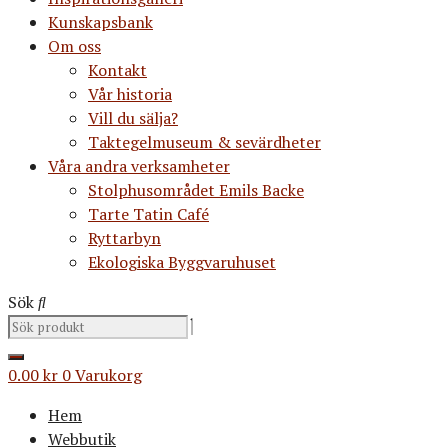
Kunskapsbank
Om oss
Kontakt
Vår historia
Vill du sälja?
Taktegelmuseum & sevärdheter
Våra andra verksamheter
Stolphusområdet Emils Backe
Tarte Tatin Café
Ryttarbyn
Ekologiska Byggvaruhuset
Sök
0.00
kr
0
Varukorg
Hem
Webbutik