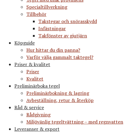
Specialtillverkning
Tillbehör
Takstegar och snörasskydd
Infästningar
Takfönster av gjutjärn
Köpguide
Hur hittar du din panna?
Varför välja gammalt taktegel?
Priser & kvalitet
Priser
Kvalitet
Preliminärboka tegel
Preliminärbokning & lagring
Avbeställning, retur & återköp
Råd & service
Rådgivning
Miljövänlig tegeltvättning – med regnvatten
Leveranser & export