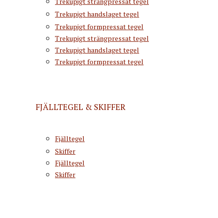
Trekupigt strängpressat tegel
Trekupigt handslaget tegel
Trekupigt formpressat tegel
Trekupigt strängpressat tegel
Trekupigt handslaget tegel
Trekupigt formpressat tegel
FJÄLLTEGEL & SKIFFER
Fjälltegel
Skiffer
Fjälltegel
Skiffer