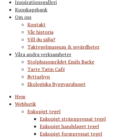
Inspirationsgalleri
Kunskapsbank
Om oss
Kontakt
Vår historia
Vill du sälja?
Taktegelmuseum & sevärdheter
Våra andra verksamheter
Stolphusområdet Emils Backe
Tarte Tatin Café
Ryttarbyn
Ekologiska Byggvaruhuset
Hem
Webbutik
Enkupigt tegel
Enkupigt strängpressat tegel
Enkupigt handslaget tegel
Enkupigt formpressat tegel