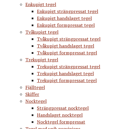
Enkupigt tegel
Enkupigt strängpressat tegel
Enkupigt handslaget tegel
Enkupigt formpressat tegel
Tvåkupigt tegel
Tvåkupigt strängpressat tegel
Tvåkupigt handslaget tegel
Tvåkupigt formpressat tegel
Trekupigt tegel
Trekupigt strängpressat tegel
Trekupigt handslaget tegel
Trekupigt formpressat tegel
Fjälltegel
Skiffer
Nocktegel
Strängpressat nocktegel
Handslaget nocktegel
Nocktegel formpressat
Tegel med unik proviniens