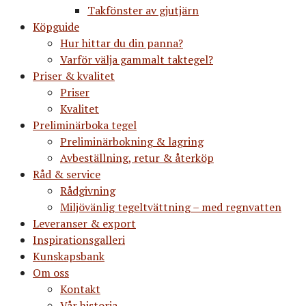
Takfönster av gjutjärn
Köpguide
Hur hittar du din panna?
Varför välja gammalt taktegel?
Priser & kvalitet
Priser
Kvalitet
Preliminärboka tegel
Preliminärbokning & lagring
Avbeställning, retur & återköp
Råd & service
Rådgivning
Miljövänlig tegeltvättning – med regnvatten
Leveranser & export
Inspirationsgalleri
Kunskapsbank
Om oss
Kontakt
Vår historia