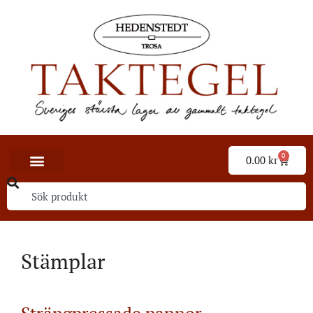
0
0.00
kr
Stämplar