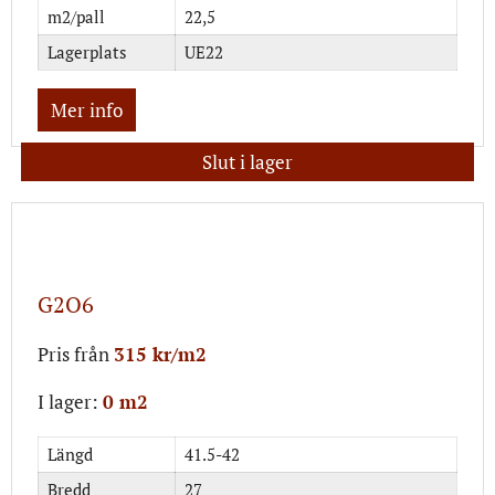
m2/pall
22,5
Lagerplats
UE22
Mer info
Slut i lager
G2O6
Pris från
315 kr/m2
I lager:
0 m2
Längd
41.5-42
Bredd
27