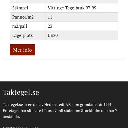
Stämpel
Vittinge Tegelbruk 97-99
Pannor/m2
11
m2/pall
23
Lagerplats
UE20
Mer info
Taktegel.se
Taktegel.se är en del av Hedenstedt AB som grundades år 1991.
Företaget har sitt säte i Trosa 7 mil söder om Stockholm och har 7
anställda.
Org.nr: 556516-3499