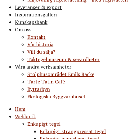
Leveranser & export
Inspirationsgalleri
Kunskapsbank
Om oss
Kontakt
Vår historia
Vill du sälja?
Taktegelmuseum & sevärdheter
Våra andra verksamheter
Stolphusområdet Emils Backe
Tarte Tatin Café
Ryttarbyn
Ekologiska Byggvaruhuset
Hem
Webbutik
Enkupigt tegel
Enkupigt strängpressat tegel
Enkupigt handslaget tegel