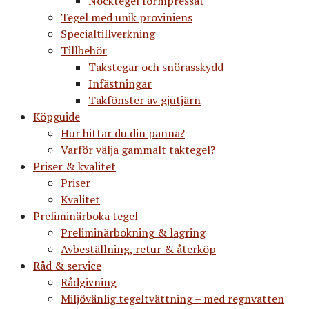
Nocktegel formpressat
Tegel med unik proviniens
Specialtillverkning
Tillbehör
Takstegar och snörasskydd
Infästningar
Takfönster av gjutjärn
Köpguide
Hur hittar du din panna?
Varför välja gammalt taktegel?
Priser & kvalitet
Priser
Kvalitet
Preliminärboka tegel
Preliminärbokning & lagring
Avbeställning, retur & återköp
Råd & service
Rådgivning
Miljövänlig tegeltvättning – med regnvatten