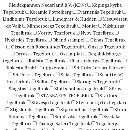
Kleidakpannen Nederland B.V. (KDN)
Köpings kyrka
Tegelbruk
Koramic Pottelberg
Kvarnsnäs Tegelbruk
Lindholms Tegelbruk
Lundqvist & Huddén
Meeuwissen
de Valk
Minnesbergs Tegelbruk
Monier
Näshultas
Tegelbruk
Norrby Tegelbruk
Nyby Tegelbruk
Nygärdes Tegelbruk
Okänd stämpel
Öknas Tegelbruk
Olsson och Rosenlunds Tegelbruk
Önstas Tegelbruk
Orresta Tegelbruk
Ostämplat
Ragnhildsborgs
tegelbruk
Rallsta Tegelbruk
Reutersbergs Tegelbruk
Rinkesta Bruk
Ruppkeramik
S:t Eriks Lervarufabriker
S:t Petris Tegelbruk
Salas Tegelbruk
Schütte AG
Heisterholz
Sillbo Tegelbruk
Skiringes Tegelbruk
Slagstas Tegelbruk
Slottsmöllan tegelbruk
Sörby
Tegelbruk
STABBARPS TEGELBRUK
Starfors
Tegelbruk
Stävesjö tegelbruk
Sterreberg (text ej klar)
Stigslunds Tegelbruk
Stjärnholms Tegelbruk
Stora
Sundbys Tegelbruk
Sundsviks Tegelbruk
Svedalas
Tegelbruk
Taxinge Säteri Tegelbruk
Tegelberga