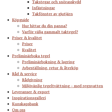
Takstegar och snörasskydd
Infästningar
Takfönster av gjutjärn
Köpguide
Hur hittar du din panna?
Varför välja gammalt taktegel?
Priser & kvalitet
Priser
Kvalitet
Preliminärboka tegel
Preliminärbokning & lagring
Avbeställning, retur & återköp
Råd & service
Rådgivning
Miljövänlig tegeltvättning – med regnvatten
Leveranser & export
Inspirationsgalleri
Kunskapsbank
Om oss