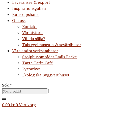
Leveranser & export
Inspirationsgalleri
Kunskapsbank
Om oss
Kontakt
Vår historia
Vill du sälja?
Taktegelmuseum & sevärdheter
Våra andra verksamheter
Stolphusområdet Emils Backe
Tarte Tatin Café
Ryttarbyn
Ekologiska Byggvaruhuset
Sök
0.00
kr
0
Varukorg