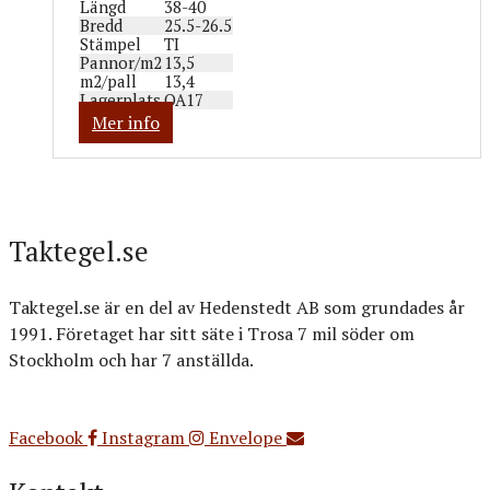
Längd
38-40
Bredd
25.5-26.5
Stämpel
TI
Pannor/m2
13,5
m2/pall
13,4
Lagerplats
OA17
Mer info
Taktegel.se
Taktegel.se är en del av Hedenstedt AB som grundades år
1991. Företaget har sitt säte i Trosa 7 mil söder om
Stockholm och har 7 anställda.
Org.nr: 556516-3499
Facebook
Instagram
Envelope