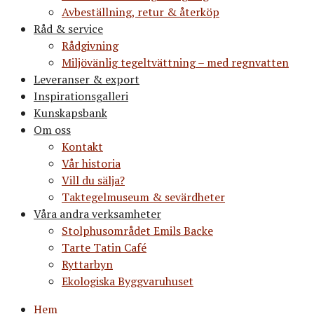
Avbeställning, retur & återköp
Råd & service
Rådgivning
Miljövänlig tegeltvättning – med regnvatten
Leveranser & export
Inspirationsgalleri
Kunskapsbank
Om oss
Kontakt
Vår historia
Vill du sälja?
Taktegelmuseum & sevärdheter
Våra andra verksamheter
Stolphusområdet Emils Backe
Tarte Tatin Café
Ryttarbyn
Ekologiska Byggvaruhuset
Hem