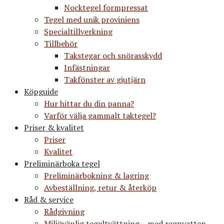
Nocktegel formpressat
Tegel med unik proviniens
Specialtillverkning
Tillbehör
Takstegar och snörasskydd
Infästningar
Takfönster av gjutjärn
Köpguide
Hur hittar du din panna?
Varför välja gammalt taktegel?
Priser & kvalitet
Priser
Kvalitet
Preliminärboka tegel
Preliminärbokning & lagring
Avbeställning, retur & återköp
Råd & service
Rådgivning
Miljövänlig tegeltvättning – med regnvatten