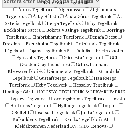
Filtrera efter tegelbruk
Åbros Tegelbruk
Algermissen
Älghammars
Tegelbruk
Årby Hållsta
Årsta Gårds Tegelbruk
Äs
Säteris Tegelbruk
Berga Tegelbruk
Biby Tegelbruk
Bockholms Sättra
Boksta Vittinge Tegelbruk
Börringe
Tegelbruk
Cimbrishamns Tegelbruk
Depafa Deest
Dresden
Ekensholm Tegelbruk
Erikslunds Tegelbruk
Fågelsta
Fajans tegelbruk AB
Fållnäs
Fredriksholm
Fyrisvalls Tegelbruk
Gärdesta Tegelbruk
GCI
(Golden Clay Industries)
Gebrs. Laumans
Kleiwarenfabriek
Gimmersta Tegelbruk
Grundsdal
Tegelbruk
Gustafsbergs Tegelbruk
Hanebergs
Tegelbruk
Heby Tegelverk
Hesselby Tegelbruk
Himlinge Gård
HÖGSBY TEGELBRUK & LERVARUFABRIK
Højslev Teglværk
Hörningsholms Tegelbruk
Hovsta
Hultrums Tegelbruk
Hyllinge Tegelbruk
Import
JD Belfeld
Josefsdal Tegelbruk
Julita Tegelbruk
Kalkuddens Tegelbruk
Kaniks Tegelfabrik AB
Kleidakpannen Nederland B.V. (KDN Renova)