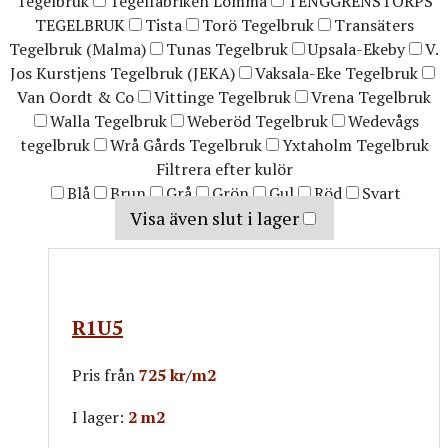
Tegelbruk
Tegelfabriken Lomma
TENGGRENSTORPS
TEGELBRUK
Tista
Torö Tegelbruk
Transäters
Tegelbruk (Malma)
Tunas Tegelbruk
Upsala-Ekeby
V.
Jos Kurstjens Tegelbruk (JEKA)
Vaksala-Eke Tegelbruk
Van Oordt & Co
Vittinge Tegelbruk
Vrena Tegelbruk
Walla Tegelbruk
Weberöd Tegelbruk
Wedevågs
tegelbruk
Wrå Gårds Tegelbruk
Yxtaholm Tegelbruk
Filtrera efter kulör
Blå
Brun
Grå
Grön
Gul
Röd
Svart
Visa även slut i lager
R1U5
Pris från
725 kr/m2
I lager:
2 m2