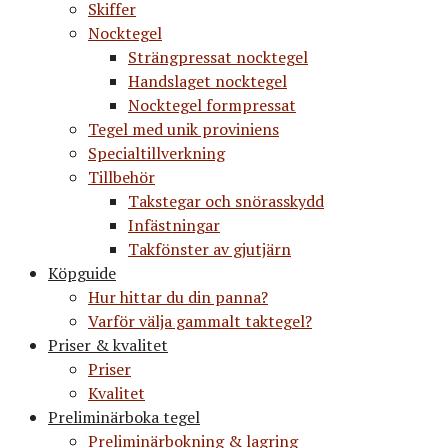
Skiffer
Nocktegel
Strängpressat nocktegel
Handslaget nocktegel
Nocktegel formpressat
Tegel med unik proviniens
Specialtillverkning
Tillbehör
Takstegar och snörasskydd
Infästningar
Takfönster av gjutjärn
Köpguide
Hur hittar du din panna?
Varför välja gammalt taktegel?
Priser & kvalitet
Priser
Kvalitet
Preliminärboka tegel
Preliminärbokning & lagring