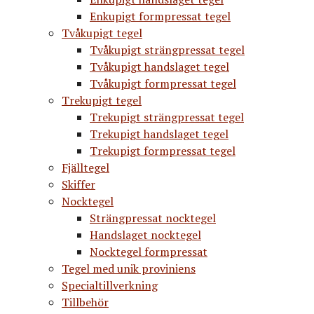
Enkupigt formpressat tegel
Tvåkupigt tegel
Tvåkupigt strängpressat tegel
Tvåkupigt handslaget tegel
Tvåkupigt formpressat tegel
Trekupigt tegel
Trekupigt strängpressat tegel
Trekupigt handslaget tegel
Trekupigt formpressat tegel
Fjälltegel
Skiffer
Nocktegel
Strängpressat nocktegel
Handslaget nocktegel
Nocktegel formpressat
Tegel med unik proviniens
Specialtillverkning
Tillbehör