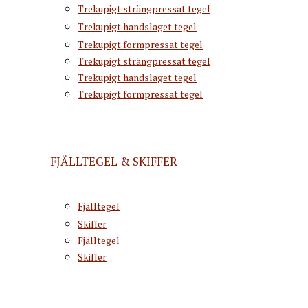
Trekupigt strängpressat tegel
Trekupigt handslaget tegel
Trekupigt formpressat tegel
Trekupigt strängpressat tegel
Trekupigt handslaget tegel
Trekupigt formpressat tegel
FJÄLLTEGEL & SKIFFER
Fjälltegel
Skiffer
Fjälltegel
Skiffer