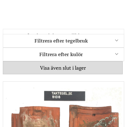
Filtrera efter tegelbruk
Filtrera efter kulör
Visa även slut i lager