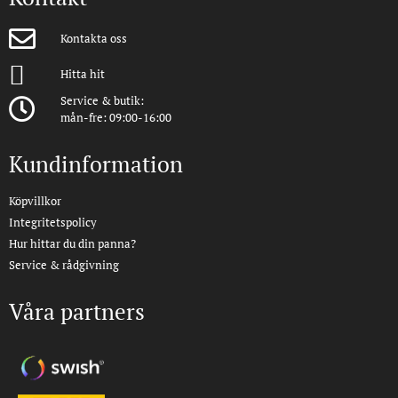
Kontakta oss
Hitta hit
Service & butik:
mån-fre: 09:00-16:00
Kundinformation
Köpvillkor
Integritetspolicy
Hur hittar du din panna?
Service & rådgivning
Våra partners