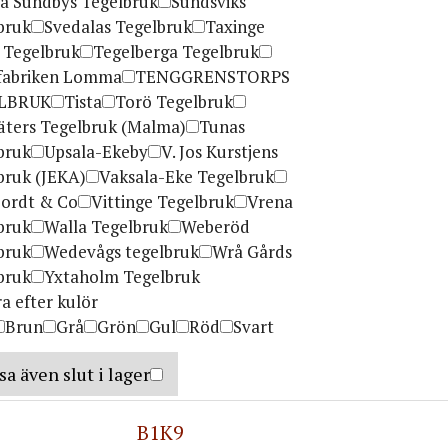
ra Sundbys Tegelbruk
Sundsviks
bruk
Svedalas Tegelbruk
Taxinge
i Tegelbruk
Tegelberga Tegelbruk
fabriken Lomma
TENGGRENSTORPS
LBRUK
Tista
Torö Tegelbruk
äters Tegelbruk (Malma)
Tunas
bruk
Upsala-Ekeby
V. Jos Kurstjens
bruk (JEKA)
Vaksala-Eke Tegelbruk
ordt & Co
Vittinge Tegelbruk
Vrena
bruk
Walla Tegelbruk
Weberöd
bruk
Wedevågs tegelbruk
Wrå Gårds
bruk
Yxtaholm Tegelbruk
ra efter kulör
Brun
Grå
Grön
Gul
Röd
Svart
sa även slut i lager
B1K9