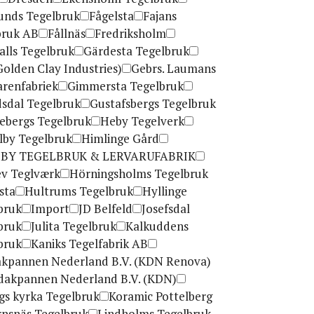
lunds Tegelbruk
Fågelsta
Fajans
bruk AB
Fållnäs
Fredriksholm
alls Tegelbruk
Gärdesta Tegelbruk
Golden Clay Industries)
Gebrs. Laumans
arenfabriek
Gimmersta Tegelbruk
sdal Tegelbruk
Gustafsbergs Tegelbruk
ebergs Tegelbruk
Heby Tegelverk
lby Tegelbruk
Himlinge Gård
BY TEGELBRUK & LERVARUFABRIK
ev Teglværk
Hörningsholms Tegelbruk
sta
Hultrums Tegelbruk
Hyllinge
bruk
Import
JD Belfeld
Josefsdal
bruk
Julita Tegelbruk
Kalkuddens
bruk
Kaniks Tegelfabrik AB
akpannen Nederland B.V. (KDN Renova)
idakpannen Nederland B.V. (KDN)
gs kyrka Tegelbruk
Koramic Pottelberg
rnsnäs Tegelbruk
Lindholms Tegelbruk