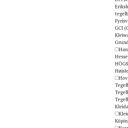
Eriks
tegel
Fyrisv
GCI (
Kleiw
Grund
Han
Hesse
HÖGS
Højsl
Hov
Tegel
Tegel
Tegel
Kleid
Kle
Köpin
Kva