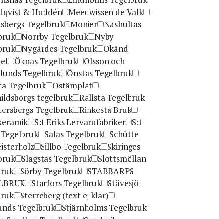
dqvist & Huddén
Meeuwissen de Valk
sbergs Tegelbruk
Monier
Näshultas
bruk
Norrby Tegelbruk
Nyby
bruk
Nygärdes Tegelbruk
Okänd
el
Öknas Tegelbruk
Olsson och
lunds Tegelbruk
Önstas Tegelbruk
ta Tegelbruk
Ostämplat
ildsborgs tegelbruk
Rallsta Tegelbruk
tersbergs Tegelbruk
Rinkesta Bruk
keramik
S:t Eriks Lervarufabriker
S:t
s Tegelbruk
Salas Tegelbruk
Schütte
isterholz
Sillbo Tegelbruk
Skiringes
bruk
Slagstas Tegelbruk
Slottsmöllan
bruk
Sörby Tegelbruk
STABBARPS
LBRUK
Starfors Tegelbruk
Stävesjö
bruk
Sterreberg (text ej klar)
lunds Tegelbruk
Stjärnholms Tegelbruk