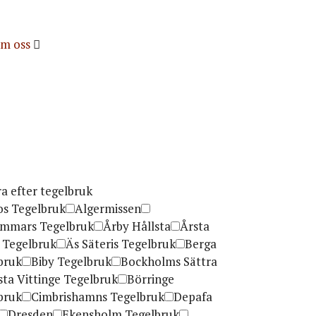
m oss
ra efter tegelbruk
os Tegelbruk
Algermissen
mmars Tegelbruk
Årby Hållsta
Årsta
 Tegelbruk
Äs Säteris Tegelbruk
Berga
bruk
Biby Tegelbruk
Bockholms Sättra
ta Vittinge Tegelbruk
Börringe
bruk
Cimbrishamns Tegelbruk
Depafa
Dresden
Ekensholm Tegelbruk