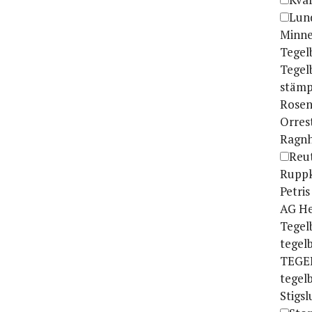
Lun
Minne
Tegel
Tegel
stämp
Rosen
Orres
Ragnh
Reu
Rupp
Petri
AG He
Tegel
tegel
TEGE
tegel
Stigs