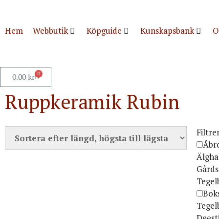
Hem
Webbutik
Köpguide
Kunskapsbank
O
0
0.00
kr
Ruppkeramik Rubin
Filtre
Åbr
Älgha
Gårds
Tegel
Boks
Tegel
Deest