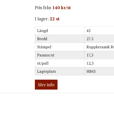
Pris från
140 kr/st
I lager:
22 st
Längd
43
Bredd
27.5
Stämpel
Ruppkeramik R
Pannor/st
17,3
st/pall
12,3
Lagerplats
HB43
Mer info