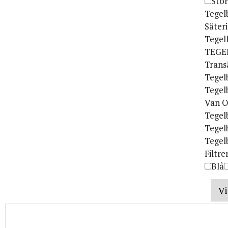
Sto
Tegel
Säter
Tegel
TEGE
Trans
Tegel
Tegel
Van O
Tegel
Tegel
Tegel
Filtre
Blå
Vi