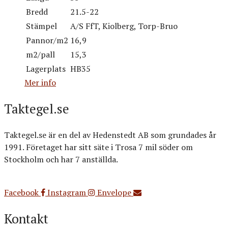
Bredd
21.5-22
Stämpel
A/S FfT, Kiolberg, Torp-Bruo
Pannor/m2
16,9
m2/pall
15,3
Lagerplats
HB35
Mer info
Taktegel.se
Taktegel.se är en del av Hedenstedt AB som grundades år
1991. Företaget har sitt säte i Trosa 7 mil söder om
Stockholm och har 7 anställda.
Org.nr: 556516-3499
Facebook
Instagram
Envelope
Kontakt