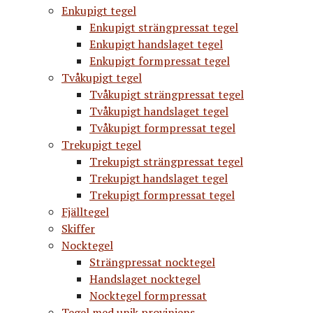
Enkupigt tegel
Enkupigt strängpressat tegel
Enkupigt handslaget tegel
Enkupigt formpressat tegel
Tvåkupigt tegel
Tvåkupigt strängpressat tegel
Tvåkupigt handslaget tegel
Tvåkupigt formpressat tegel
Trekupigt tegel
Trekupigt strängpressat tegel
Trekupigt handslaget tegel
Trekupigt formpressat tegel
Fjälltegel
Skiffer
Nocktegel
Strängpressat nocktegel
Handslaget nocktegel
Nocktegel formpressat
Tegel med unik proviniens