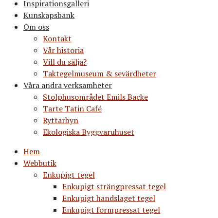
Inspirationsgalleri
Kunskapsbank
Om oss
Kontakt
Vår historia
Vill du sälja?
Taktegelmuseum & sevärdheter
Våra andra verksamheter
Stolphusområdet Emils Backe
Tarte Tatin Café
Ryttarbyn
Ekologiska Byggvaruhuset
Hem
Webbutik
Enkupigt tegel
Enkupigt strängpressat tegel
Enkupigt handslaget tegel
Enkupigt formpressat tegel