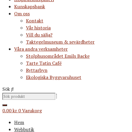
Kunskapsbank
Om oss
Kontakt
Vår historia
Vill du sälja?
Taktegelmuseum & sevärdheter
Våra andra verksamheter
Stolphusområdet Emils Backe
Tarte Tatin Café
Ryttarbyn
Ekologiska Byggvaruhuset
Sök
0.00
kr
0
Varukorg
Hem
Webbutik