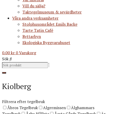
Vill du sälja?
Taktegelmuseum & sevärdheter
Våra andra verksamheter
Stolphusområdet Emils Backe
Tarte Tatin Café
Ryttarbyn
Ekologiska Byggvaruhuset
0.00
kr
0
Varukorg
Sök
Kiolberg
Filtrera efter tegelbruk
Åbros Tegelbruk
Algermissen
Älghammars
Tegelbruk
Årby Hållsta
Årsta Gårds Tegelbruk
Äs