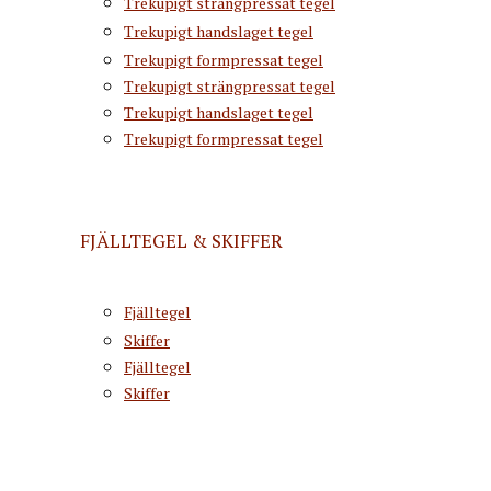
Trekupigt strängpressat tegel
Trekupigt handslaget tegel
Trekupigt formpressat tegel
Trekupigt strängpressat tegel
Trekupigt handslaget tegel
Trekupigt formpressat tegel
FJÄLLTEGEL & SKIFFER
Fjälltegel
Skiffer
Fjälltegel
Skiffer