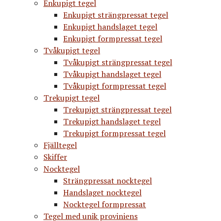
Enkupigt tegel
Enkupigt strängpressat tegel
Enkupigt handslaget tegel
Enkupigt formpressat tegel
Tvåkupigt tegel
Tvåkupigt strängpressat tegel
Tvåkupigt handslaget tegel
Tvåkupigt formpressat tegel
Trekupigt tegel
Trekupigt strängpressat tegel
Trekupigt handslaget tegel
Trekupigt formpressat tegel
Fjälltegel
Skiffer
Nocktegel
Strängpressat nocktegel
Handslaget nocktegel
Nocktegel formpressat
Tegel med unik proviniens