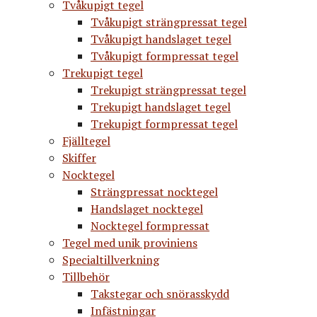
Tvåkupigt tegel
Tvåkupigt strängpressat tegel
Tvåkupigt handslaget tegel
Tvåkupigt formpressat tegel
Trekupigt tegel
Trekupigt strängpressat tegel
Trekupigt handslaget tegel
Trekupigt formpressat tegel
Fjälltegel
Skiffer
Nocktegel
Strängpressat nocktegel
Handslaget nocktegel
Nocktegel formpressat
Tegel med unik proviniens
Specialtillverkning
Tillbehör
Takstegar och snörasskydd
Infästningar