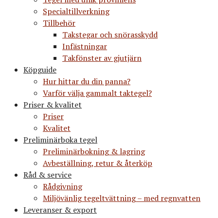
Specialtillverkning
Tillbehör
Takstegar och snörasskydd
Infästningar
Takfönster av gjutjärn
Köpguide
Hur hittar du din panna?
Varför välja gammalt taktegel?
Priser & kvalitet
Priser
Kvalitet
Preliminärboka tegel
Preliminärbokning & lagring
Avbeställning, retur & återköp
Råd & service
Rådgivning
Miljövänlig tegeltvättning – med regnvatten
Leveranser & export