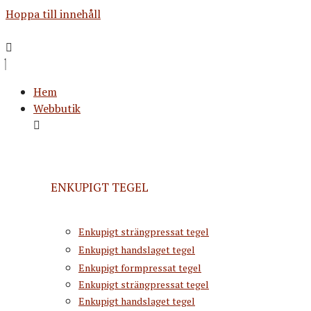
Hoppa till innehåll
Hem
Webbutik
ENKUPIGT TEGEL
Enkupigt strängpressat tegel
Enkupigt handslaget tegel
Enkupigt formpressat tegel
Enkupigt strängpressat tegel
Enkupigt handslaget tegel