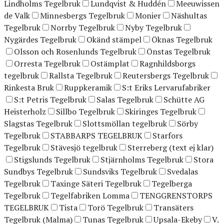
Lindholms Tegelbruk
Lundqvist & Huddén
Meeuwissen
de Valk
Minnesbergs Tegelbruk
Monier
Näshultas
Tegelbruk
Norrby Tegelbruk
Nyby Tegelbruk
Nygärdes Tegelbruk
Okänd stämpel
Öknas Tegelbruk
Olsson och Rosenlunds Tegelbruk
Önstas Tegelbruk
Orresta Tegelbruk
Ostämplat
Ragnhildsborgs
tegelbruk
Rallsta Tegelbruk
Reutersbergs Tegelbruk
Rinkesta Bruk
Ruppkeramik
S:t Eriks Lervarufabriker
S:t Petris Tegelbruk
Salas Tegelbruk
Schütte AG
Heisterholz
Sillbo Tegelbruk
Skiringes Tegelbruk
Slagstas Tegelbruk
Slottsmöllan tegelbruk
Sörby
Tegelbruk
STABBARPS TEGELBRUK
Starfors
Tegelbruk
Stävesjö tegelbruk
Sterreberg (text ej klar)
Stigslunds Tegelbruk
Stjärnholms Tegelbruk
Stora
Sundbys Tegelbruk
Sundsviks Tegelbruk
Svedalas
Tegelbruk
Taxinge Säteri Tegelbruk
Tegelberga
Tegelbruk
Tegelfabriken Lomma
TENGGRENSTORPS
TEGELBRUK
Tista
Torö Tegelbruk
Transäters
Tegelbruk (Malma)
Tunas Tegelbruk
Upsala-Ekeby
V.