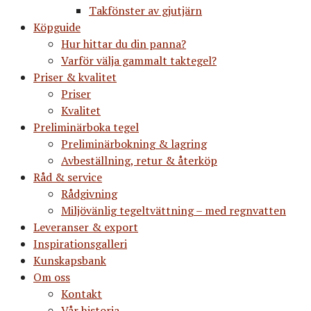
Takfönster av gjutjärn
Köpguide
Hur hittar du din panna?
Varför välja gammalt taktegel?
Priser & kvalitet
Priser
Kvalitet
Preliminärboka tegel
Preliminärbokning & lagring
Avbeställning, retur & återköp
Råd & service
Rådgivning
Miljövänlig tegeltvättning – med regnvatten
Leveranser & export
Inspirationsgalleri
Kunskapsbank
Om oss
Kontakt
Vår historia