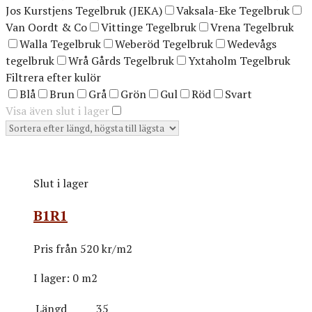
Jos Kurstjens Tegelbruk (JEKA)
Vaksala-Eke Tegelbruk
Van Oordt & Co
Vittinge Tegelbruk
Vrena Tegelbruk
Walla Tegelbruk
Weberöd Tegelbruk
Wedevågs
tegelbruk
Wrå Gårds Tegelbruk
Yxtaholm Tegelbruk
Filtrera efter kulör
Blå
Brun
Grå
Grön
Gul
Röd
Svart
Visa även slut i lager
Slut i lager
B1R1
Pris från
520 kr/m2
I lager:
0 m2
Längd
35