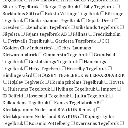
Säteris Tegelbruk
Berga Tegelbruk
Biby Tegelbruk
Bockholms Sättra
Boksta Vittinge Tegelbruk
Börringe
Tegelbruk
Cimbrishamns Tegelbruk
Depafa Deest
Dresden
Ekensholm Tegelbruk
Erikslunds Tegelbruk
Fågelsta
Fajans tegelbruk AB
Fållnäs
Fredriksholm
Fyrisvalls Tegelbruk
Gärdesta Tegelbruk
GCI
(Golden Clay Industries)
Gebrs. Laumans
Kleiwarenfabriek
Gimmersta Tegelbruk
Grundsdal
Tegelbruk
Gustafsbergs Tegelbruk
Hanebergs
Tegelbruk
Heby Tegelverk
Hesselby Tegelbruk
Himlinge Gård
HÖGSBY TEGELBRUK & LERVARUFABRIK
Højslev Teglværk
Hörningsholms Tegelbruk
Hovsta
Hultrums Tegelbruk
Hyllinge Tegelbruk
Import
JD Belfeld
Josefsdal Tegelbruk
Julita Tegelbruk
Kalkuddens Tegelbruk
Kaniks Tegelfabrik AB
Kleidakpannen Nederland B.V. (KDN Renova)
Kleidakpannen Nederland B.V. (KDN)
Köpings kyrka
Tegelbruk
Koramic Pottelberg
Kvarnsnäs Tegelbruk