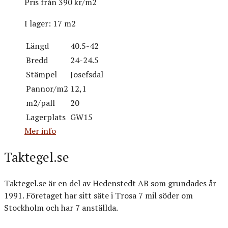
Pris från
390 kr/m2
I lager:
17 m2
Längd
40.5-42
Bredd
24-24.5
Stämpel
Josefsdal
Pannor/m2
12,1
m2/pall
20
Lagerplats
GW15
Mer info
Taktegel.se
Taktegel.se är en del av Hedenstedt AB som grundades år
1991. Företaget har sitt säte i Trosa 7 mil söder om
Stockholm och har 7 anställda.