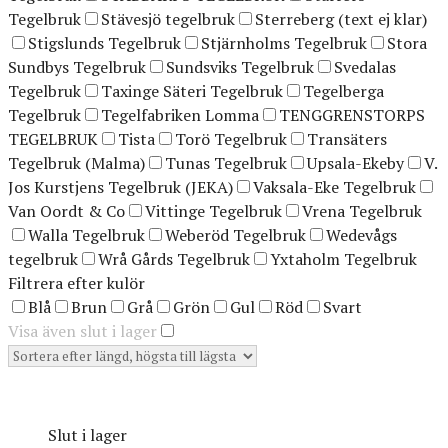
Tegelbruk
Stävesjö tegelbruk
Sterreberg (text ej klar)
Stigslunds Tegelbruk
Stjärnholms Tegelbruk
Stora
Sundbys Tegelbruk
Sundsviks Tegelbruk
Svedalas
Tegelbruk
Taxinge Säteri Tegelbruk
Tegelberga
Tegelbruk
Tegelfabriken Lomma
TENGGRENSTORPS
TEGELBRUK
Tista
Torö Tegelbruk
Transäters
Tegelbruk (Malma)
Tunas Tegelbruk
Upsala-Ekeby
V.
Jos Kurstjens Tegelbruk (JEKA)
Vaksala-Eke Tegelbruk
Van Oordt & Co
Vittinge Tegelbruk
Vrena Tegelbruk
Walla Tegelbruk
Weberöd Tegelbruk
Wedevågs
tegelbruk
Wrå Gårds Tegelbruk
Yxtaholm Tegelbruk
Filtrera efter kulör
Blå
Brun
Grå
Grön
Gul
Röd
Svart
Visa även slut i lager
Slut i lager