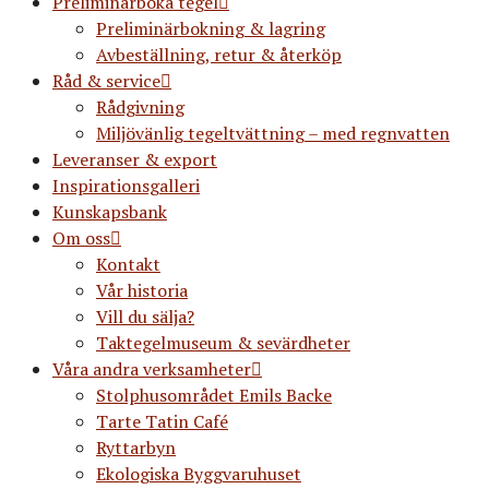
Preliminärboka tegel
Preliminärbokning & lagring
Avbeställning, retur & återköp
Råd & service
Rådgivning
Miljövänlig tegeltvättning – med regnvatten
Leveranser & export
Inspirationsgalleri
Kunskapsbank
Om oss
Kontakt
Vår historia
Vill du sälja?
Taktegelmuseum & sevärdheter
Våra andra verksamheter
Stolphusområdet Emils Backe
Tarte Tatin Café
Ryttarbyn
Ekologiska Byggvaruhuset