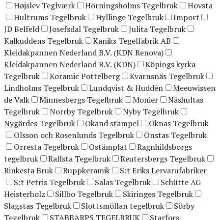
Højslev Teglværk
Hörningsholms Tegelbruk
Hovsta
Hultrums Tegelbruk
Hyllinge Tegelbruk
Import
JD Belfeld
Josefsdal Tegelbruk
Julita Tegelbruk
Kalkuddens Tegelbruk
Kaniks Tegelfabrik AB
Kleidakpannen Nederland B.V. (KDN Renova)
Kleidakpannen Nederland B.V. (KDN)
Köpings kyrka
Tegelbruk
Koramic Pottelberg
Kvarnsnäs Tegelbruk
Lindholms Tegelbruk
Lundqvist & Huddén
Meeuwissen
de Valk
Minnesbergs Tegelbruk
Monier
Näshultas
Tegelbruk
Norrby Tegelbruk
Nyby Tegelbruk
Nygärdes Tegelbruk
Okänd stämpel
Öknas Tegelbruk
Olsson och Rosenlunds Tegelbruk
Önstas Tegelbruk
Orresta Tegelbruk
Ostämplat
Ragnhildsborgs
tegelbruk
Rallsta Tegelbruk
Reutersbergs Tegelbruk
Rinkesta Bruk
Ruppkeramik
S:t Eriks Lervarufabriker
S:t Petris Tegelbruk
Salas Tegelbruk
Schütte AG
Heisterholz
Sillbo Tegelbruk
Skiringes Tegelbruk
Slagstas Tegelbruk
Slottsmöllan tegelbruk
Sörby
Tegelbruk
STABBARPS TEGELBRUK
Starfors