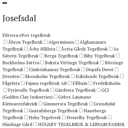
Josefsdal
Filtrera efter tegelbruk
Åbros Tegelbruk
Algermissen
Älghammars
Tegelbruk
Årby Hållsta
Årsta Gårds Tegelbruk
Äs
Säteris Tegelbruk
Berga Tegelbruk
Biby Tegelbruk
Bockholms Sättra
Boksta Vittinge Tegelbruk
Börringe
Tegelbruk
Cimbrishamns Tegelbruk
Depafa Deest
Dresden
Ekensholm Tegelbruk
Erikslunds Tegelbruk
Fågelsta
Fajans tegelbruk AB
Fållnäs
Fredriksholm
Fyrisvalls Tegelbruk
Gärdesta Tegelbruk
GCI
(Golden Clay Industries)
Gebrs. Laumans
Kleiwarenfabriek
Gimmersta Tegelbruk
Grundsdal
Tegelbruk
Gustafsbergs Tegelbruk
Hanebergs
Tegelbruk
Heby Tegelverk
Hesselby Tegelbruk
Himlinge Gård
HÖGSBY TEGELBRUK & LERVARUFABRIK