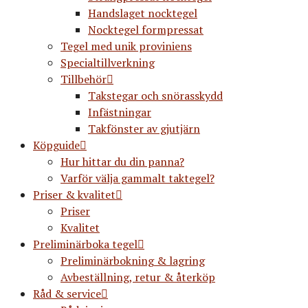
Handslaget nocktegel
Nocktegel formpressat
Tegel med unik proviniens
Specialtillverkning
Tillbehör
Takstegar och snörasskydd
Infästningar
Takfönster av gjutjärn
Köpguide
Hur hittar du din panna?
Varför välja gammalt taktegel?
Priser & kvalitet
Priser
Kvalitet
Preliminärboka tegel
Preliminärbokning & lagring
Avbeställning, retur & återköp
Råd & service