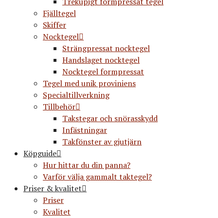
Trekupigt formpressat tegel
Fjälltegel
Skiffer
Nocktegel
Strängpressat nocktegel
Handslaget nocktegel
Nocktegel formpressat
Tegel med unik proviniens
Specialtillverkning
Tillbehör
Takstegar och snörasskydd
Infästningar
Takfönster av gjutjärn
Köpguide
Hur hittar du din panna?
Varför välja gammalt taktegel?
Priser & kvalitet
Priser
Kvalitet