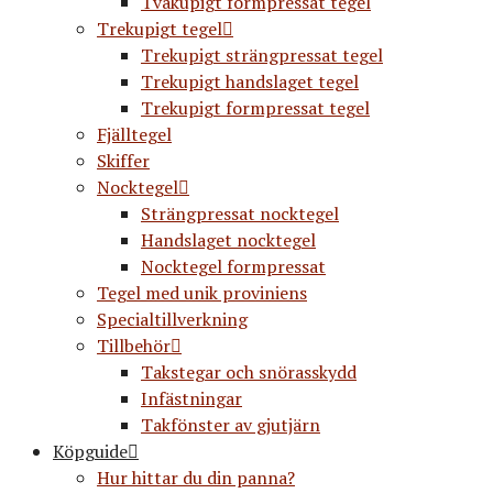
Tvåkupigt formpressat tegel
Trekupigt tegel
Trekupigt strängpressat tegel
Trekupigt handslaget tegel
Trekupigt formpressat tegel
Fjälltegel
Skiffer
Nocktegel
Strängpressat nocktegel
Handslaget nocktegel
Nocktegel formpressat
Tegel med unik proviniens
Specialtillverkning
Tillbehör
Takstegar och snörasskydd
Infästningar
Takfönster av gjutjärn
Köpguide
Hur hittar du din panna?