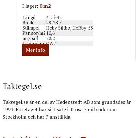
I lager:
0 m2
Längd
41.5-42
Bredd
28-28.5
Stämpel
Heby Sillbo, HeRby-55
Pannor/m2
10,6
m2/pall
22.2
Lagerplats
GW7
Mer info
Taktegel.se
Taktegel.se är en del av Hedenstedt AB som grundades år
1991. Företaget har sitt säte i Trosa 7 mil söder om
Stockholm och har 7 anställda.
Org.nr: 556516-3499