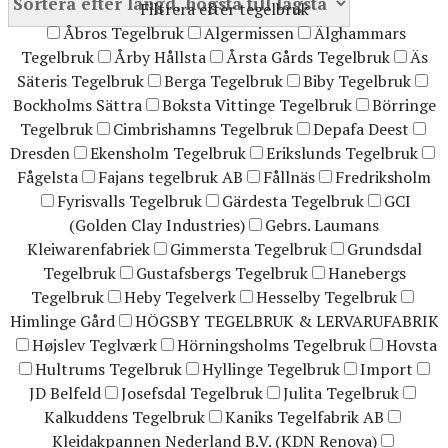
Filtrera efter tegelbruk
Åbros Tegelbruk
Algermissen
Älghammars
Tegelbruk
Årby Hållsta
Årsta Gårds Tegelbruk
Äs
Säteris Tegelbruk
Berga Tegelbruk
Biby Tegelbruk
Bockholms Sättra
Boksta Vittinge Tegelbruk
Börringe
Tegelbruk
Cimbrishamns Tegelbruk
Depafa Deest
Dresden
Ekensholm Tegelbruk
Erikslunds Tegelbruk
Fågelsta
Fajans tegelbruk AB
Fållnäs
Fredriksholm
Fyrisvalls Tegelbruk
Gärdesta Tegelbruk
GCI
(Golden Clay Industries)
Gebrs. Laumans
Kleiwarenfabriek
Gimmersta Tegelbruk
Grundsdal
Tegelbruk
Gustafsbergs Tegelbruk
Hanebergs
Tegelbruk
Heby Tegelverk
Hesselby Tegelbruk
Himlinge Gård
HÖGSBY TEGELBRUK & LERVARUFABRIK
Højslev Teglværk
Hörningsholms Tegelbruk
Hovsta
Hultrums Tegelbruk
Hyllinge Tegelbruk
Import
JD Belfeld
Josefsdal Tegelbruk
Julita Tegelbruk
Kalkuddens Tegelbruk
Kaniks Tegelfabrik AB
Kleidakpannen Nederland B.V. (KDN Renova)