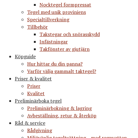
Nocktegel formpressat
Tegel med unik proviniens
Specialtillverkning
Tillbehör
Takstegar och snörasskydd
Infästningar
Takfönster av gjutjärn
Köpguide
Hur hittar du din panna?
Varför välja gammalt taktegel?
Priser & kvalitet
Priser
Kvalitet
Preliminärboka tegel
Preliminärbokning & lagring
Avbeställning, retur & återköp
Råd & service
Rådgivning
Miljövänlig tegeltvättning – med regnvatten