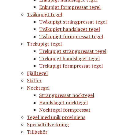
Enkupigt formpressat tegel
Tvåkupigt tegel
Tvåkupigt strängpressat tegel
Tvåkupigt handslaget tegel
Tvåkupigt formpressat tegel
Trekupigt tegel
Trekupigt strängpressat tegel
Trekupigt handslaget tegel
Trekupigt formpressat tegel
Fjälltegel
Skiffer
Nocktegel
Strängpressat nocktegel
Handslaget nocktegel
Nocktegel formpressat
Tegel med unik proviniens
Specialtillverkning
Tillbehör