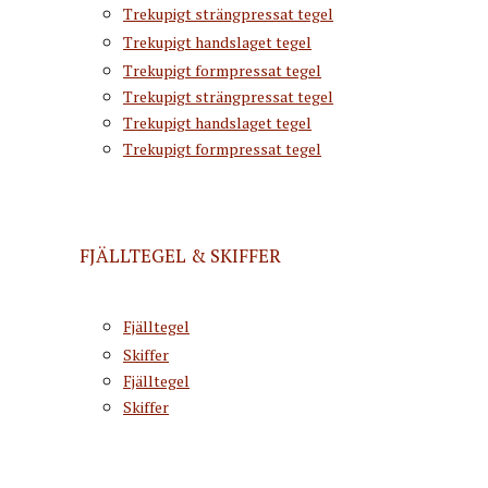
Trekupigt strängpressat tegel
Trekupigt handslaget tegel
Trekupigt formpressat tegel
Trekupigt strängpressat tegel
Trekupigt handslaget tegel
Trekupigt formpressat tegel
FJÄLLTEGEL & SKIFFER
Fjälltegel
Skiffer
Fjälltegel
Skiffer