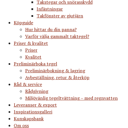
Takstegar och snörasskydd
Infästningar
Takfönster av gjutjärn
Köpguide
Hur hittar du din panna?
Varför välja gammalt taktegel?
Priser & kvalitet
Priser
Kvalitet
Preliminärboka tegel
Preliminärbokning & lagring
Avbeställning, retur & återköp
Råd & service
Rådgivning
Miljövänlig tegeltvättning – med regnvatten
Leveranser & export
Inspirationsgalleri
Kunskapsbank
Om oss