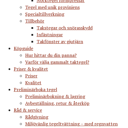
Nocktegel formpressat
Tegel med unik proviniens
Specialtillverkning
Tillbehör
Takstegar och snörasskydd
Infästningar
Takfönster av gjutjärn
Köpguide
Hur hittar du din panna?
Varför välja gammalt taktegel?
Priser & kvalitet
Priser
Kvalitet
Preliminärboka tegel
Preliminärbokning & lagring
Avbeställning, retur & återköp
Råd & service
Rådgivning
Miljövänlig tegeltvättning – med regnvatten