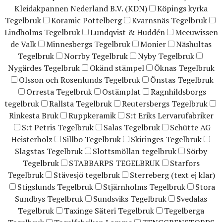
Kleidakpannen Nederland B.V. (KDN)
Köpings kyrka
Tegelbruk
Koramic Pottelberg
Kvarnsnäs Tegelbruk
Lindholms Tegelbruk
Lundqvist & Huddén
Meeuwissen
de Valk
Minnesbergs Tegelbruk
Monier
Näshultas
Tegelbruk
Norrby Tegelbruk
Nyby Tegelbruk
Nygärdes Tegelbruk
Okänd stämpel
Öknas Tegelbruk
Olsson och Rosenlunds Tegelbruk
Önstas Tegelbruk
Orresta Tegelbruk
Ostämplat
Ragnhildsborgs
tegelbruk
Rallsta Tegelbruk
Reutersbergs Tegelbruk
Rinkesta Bruk
Ruppkeramik
S:t Eriks Lervarufabriker
S:t Petris Tegelbruk
Salas Tegelbruk
Schütte AG
Heisterholz
Sillbo Tegelbruk
Skiringes Tegelbruk
Slagstas Tegelbruk
Slottsmöllan tegelbruk
Sörby
Tegelbruk
STABBARPS TEGELBRUK
Starfors
Tegelbruk
Stävesjö tegelbruk
Sterreberg (text ej klar)
Stigslunds Tegelbruk
Stjärnholms Tegelbruk
Stora
Sundbys Tegelbruk
Sundsviks Tegelbruk
Svedalas
Tegelbruk
Taxinge Säteri Tegelbruk
Tegelberga