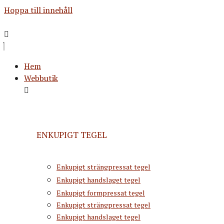
Hoppa till innehåll
Hem
Webbutik
ENKUPIGT TEGEL
Enkupigt strängpressat tegel
Enkupigt handslaget tegel
Enkupigt formpressat tegel
Enkupigt strängpressat tegel
Enkupigt handslaget tegel