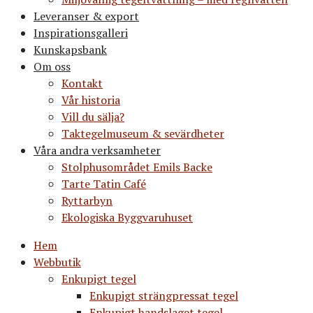
Leveranser & export
Inspirationsgalleri
Kunskapsbank
Om oss
Kontakt
Vår historia
Vill du sälja?
Taktegelmuseum & sevärdheter
Våra andra verksamheter
Stolphusområdet Emils Backe
Tarte Tatin Café
Ryttarbyn
Ekologiska Byggvaruhuset
Hem
Webbutik
Enkupigt tegel
Enkupigt strängpressat tegel
Enkupigt handslaget tegel