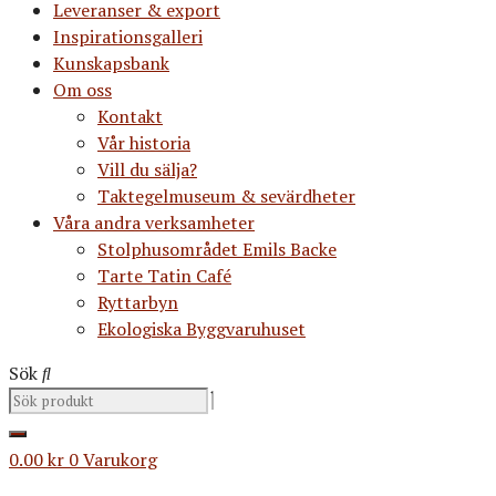
Leveranser & export
Inspirationsgalleri
Kunskapsbank
Om oss
Kontakt
Vår historia
Vill du sälja?
Taktegelmuseum & sevärdheter
Våra andra verksamheter
Stolphusområdet Emils Backe
Tarte Tatin Café
Ryttarbyn
Ekologiska Byggvaruhuset
Sök
0.00
kr
0
Varukorg