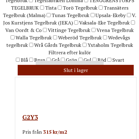
Tegelbruk
Tegelfabriken Lomma
TENGGRENSTORPS
TEGELBRUK
Tista
Torö Tegelbruk
Transäters
Tegelbruk (Malma)
Tunas Tegelbruk
Upsala-Ekeby
V.
Jos Kurstjens Tegelbruk (JEKA)
Vaksala-Eke Tegelbruk
Van Oordt & Co
Vittinge Tegelbruk
Vrena Tegelbruk
Walla Tegelbruk
Weberöd Tegelbruk
Wedevågs
tegelbruk
Wrå Gårds Tegelbruk
Yxtaholm Tegelbruk
Filtrera efter kulör
Blå
Brun
Grå
Grön
Gul
Röd
Svart
Visa även slut i lager
Slut i lager
G2Y3
Pris från
315 kr/m2