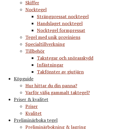
Skiffer
Nocktegel
Strängpressat nocktegel
Handslaget nocktegel
Nocktegel formpressat
Tegel med unik proviniens
Specialtillverkning
Tillbehör
Takstegar och snörasskydd
Infästningar
Takfönster av gjutjärn
Köpguide
Hur hittar du din panna?
Varför välja gammalt taktegel?
Priser & kvalitet
Priser
Kvalitet
Preliminärboka tegel
Preliminärbokning & lagring