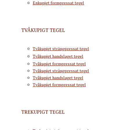
Enkupigt formpressat tegel
TVÅKUPIGT TEGEL
Tvåkupigt strängpressat tegel
Tvåkupigt handslaget tegel
Tvåkupigt formpressat tegel
Tvåkupigt strängpressat tegel
Tvåkupigt handslaget tegel
Tvåkupigt formpressat tegel
TREKUPIGT TEGEL