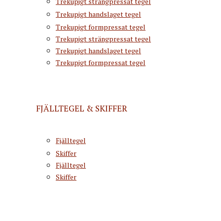
Trekupigt strängpressat tegel
Trekupigt handslaget tegel
Trekupigt formpressat tegel
Trekupigt strängpressat tegel
Trekupigt handslaget tegel
Trekupigt formpressat tegel
FJÄLLTEGEL & SKIFFER
Fjälltegel
Skiffer
Fjälltegel
Skiffer