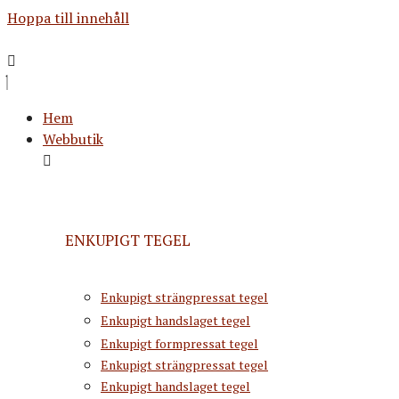
Hoppa till innehåll
Hem
Webbutik
ENKUPIGT TEGEL
Enkupigt strängpressat tegel
Enkupigt handslaget tegel
Enkupigt formpressat tegel
Enkupigt strängpressat tegel
Enkupigt handslaget tegel