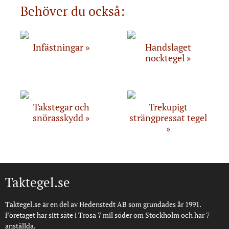
Behöver du också:
Infästningar
Handslaget
nocktegel
Takstegar och
Trekupigt
snörasskydd
strängpressat tegel
Taktegel.se
Taktegel.se är en del av Hedenstedt AB som grundades år 1991.
Företaget har sitt säte i Trosa 7 mil söder om Stockholm och har 7
anställda.