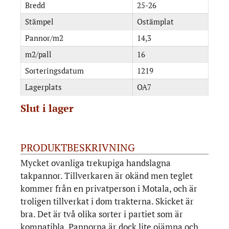
Bredd
25-26
Stämpel
Ostämplat
Pannor/m2
14,3
m2/pall
16
Sorteringsdatum
1219
Lagerplats
OA7
Slut i lager
PRODUKTBESKRIVNING
Mycket ovanliga trekupiga handslagna
takpannor. Tillverkaren är okänd men teglet
kommer från en privatperson i Motala, och är
troligen tillverkat i dom trakterna. Skicket är
bra. Det är två olika sorter i partiet som är
kompatibla. Pannorna är dock lite ojämna och