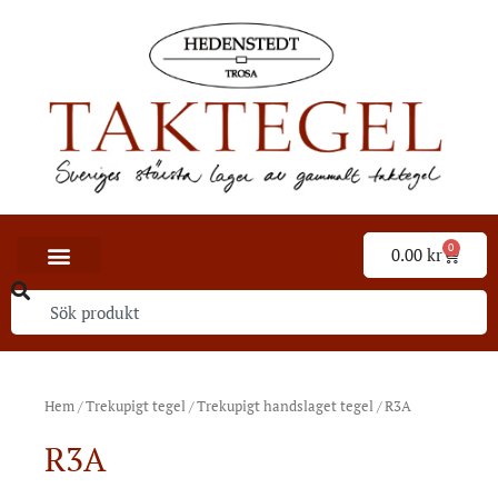
0
0.00
kr
Hem
/
Trekupigt tegel
/
Trekupigt handslaget tegel
/ R3A
R3A