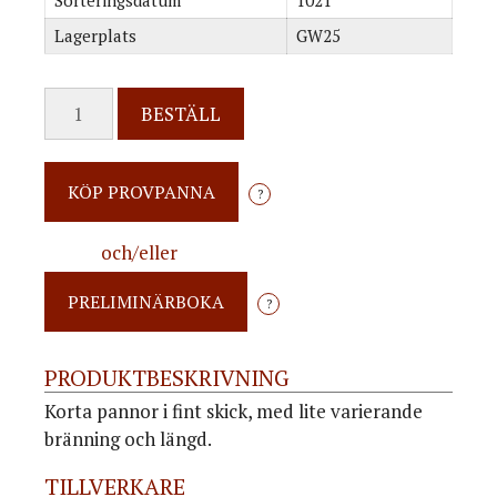
Sorteringsdatum
1021
Lagerplats
GW25
BESTÄLL
?
och/eller
?
PRODUKTBESKRIVNING
Korta pannor i fint skick, med lite varierande
bränning och längd.
TILLVERKARE