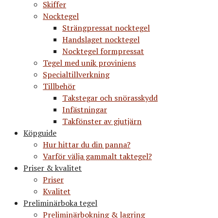
Skiffer
Nocktegel
Strängpressat nocktegel
Handslaget nocktegel
Nocktegel formpressat
Tegel med unik proviniens
Specialtillverkning
Tillbehör
Takstegar och snörasskydd
Infästningar
Takfönster av gjutjärn
Köpguide
Hur hittar du din panna?
Varför välja gammalt taktegel?
Priser & kvalitet
Priser
Kvalitet
Preliminärboka tegel
Preliminärbokning & lagring