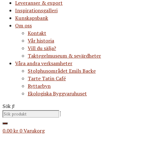
Leveranser & export
Inspirationsgalleri
Kunskapsbank
Om oss
Kontakt
Vår historia
Vill du sälja?
Taktegelmuseum & sevärdheter
Våra andra verksamheter
Stolphusområdet Emils Backe
Tarte Tatin Café
Ryttarbyn
Ekologiska Byggvaruhuset
Sök
0.00
kr
0
Varukorg