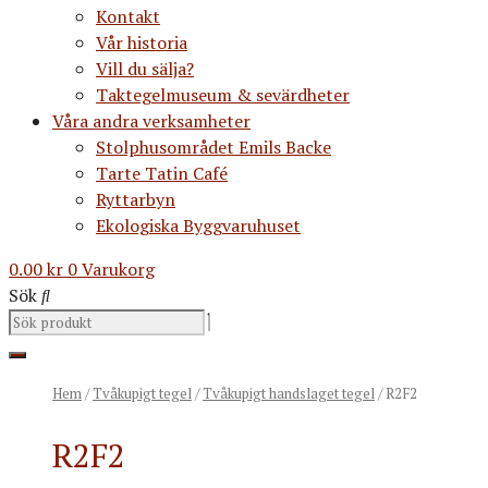
Kontakt
Vår historia
Vill du sälja?
Taktegelmuseum & sevärdheter
Våra andra verksamheter
Stolphusområdet Emils Backe
Tarte Tatin Café
Ryttarbyn
Ekologiska Byggvaruhuset
0.00
kr
0
Varukorg
Sök
Hem
/
Tvåkupigt tegel
/
Tvåkupigt handslaget tegel
/ R2F2
R2F2