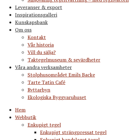
Leveranser & export
Inspirationsgalleri
Kunskapsbank
Om oss
Kontakt
Vår historia
Vill du sälja?
Taktegelmuseum & sevärdheter
Våra andra verksamheter
Stolphusområdet Emils Backe
Tarte Tatin Café
Ryttarbyn
Ekologiska Byggvaruhuset
Hem
Webbutik
Enkupigt tegel
Enkupigt strängpressat tegel
Enkupigt handslaget tegel