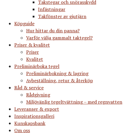
Takstegar och snörasskydd
Infästningar
Takfönster av gjutjärn
Köpguide
Hur hittar du din panna?
Varför välja gammalt taktegel?
Priser & kvalitet
Priser
Kvalitet
Preliminärboka tegel
Preliminärbokning & lagring
Avbeställning, retur & återköp
Råd & service
Rådgivning
Miljövänlig tegeltvättning – med regnvatten
Leveranser & export
Inspirationsgalleri
Kunskapsbank
Om oss