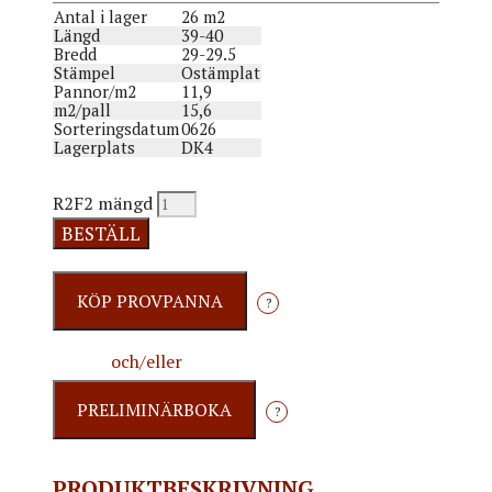
Antal i lager
26 m2
Längd
39-40
Bredd
29-29.5
Stämpel
Ostämplat
Pannor/m2
11,9
m2/pall
15,6
Sorteringsdatum
0626
Lagerplats
DK4
R2F2 mängd
BESTÄLL
?
och/eller
?
PRODUKTBESKRIVNING