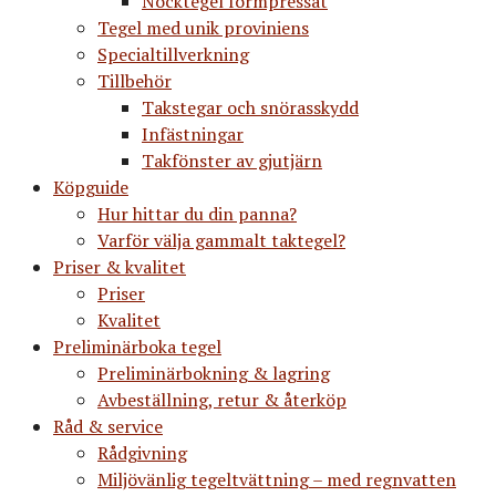
Nocktegel formpressat
Tegel med unik proviniens
Specialtillverkning
Tillbehör
Takstegar och snörasskydd
Infästningar
Takfönster av gjutjärn
Köpguide
Hur hittar du din panna?
Varför välja gammalt taktegel?
Priser & kvalitet
Priser
Kvalitet
Preliminärboka tegel
Preliminärbokning & lagring
Avbeställning, retur & återköp
Råd & service
Rådgivning
Miljövänlig tegeltvättning – med regnvatten