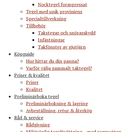
Nocktegel formpressat
Tegel med unik proviniens
Specialtillverkning
Tillbehör
Takstegar och snörasskydd
Infästningar
Takfönster av gjutjärn
Köpguide
Hur hittar du din panna?
Varför välja gammalt taktegel?
Priser & kvalitet
Priser
Kvalitet
Preliminärboka tegel
Preliminärbokning & lagring
Avbeställning, retur & återköp
Råd & service
Rådgivning
Miljövänlig tegeltvättning – med regnvatten