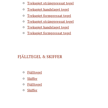
Trekupigt strängpressat tegel
Trekupigt handslaget tegel
Trekupigt formpressat tegel
Trekupigt strängpressat tegel
Trekupigt handslaget tegel
Trekupigt formpressat tegel
FJÄLLTEGEL & SKIFFER
Fjälltegel
Skiffer
Fjälltegel
Skiffer