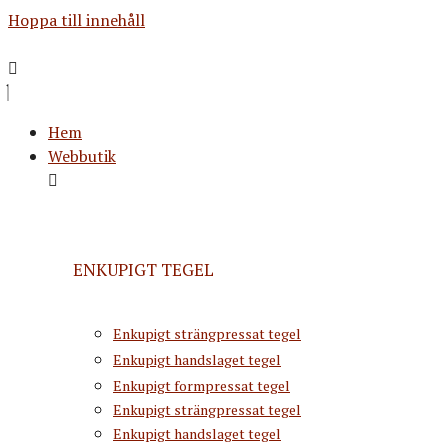
Hoppa till innehåll
Hem
Webbutik
ENKUPIGT TEGEL
Enkupigt strängpressat tegel
Enkupigt handslaget tegel
Enkupigt formpressat tegel
Enkupigt strängpressat tegel
Enkupigt handslaget tegel