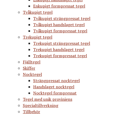
Enkupigt formpressat tegel
Tvåkupigt tegel
Tvåkupigt strängpressat tegel
Tvåkupigt handslaget tegel
Tvåkupigt formpressat tegel
Trekupigt tegel
Trekupigt strängpressat tegel
Trekupigt handslaget tegel
Trekupigt formpressat tegel
Fjälltegel
Skiffer
Nocktegel
Strängpressat nocktegel
Handslaget nocktegel
Nocktegel formpressat
Tegel med unik proviniens
Specialtillverkning
Tillbehör