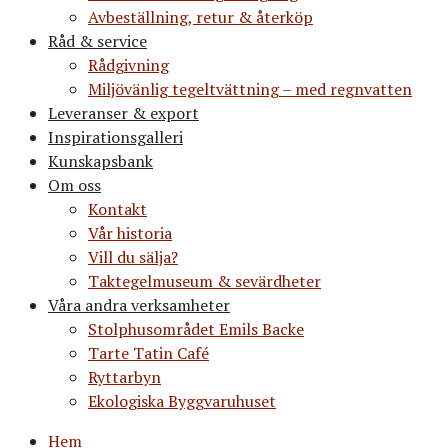
Avbeställning, retur & återköp
Råd & service
Rådgivning
Miljövänlig tegeltvättning – med regnvatten
Leveranser & export
Inspirationsgalleri
Kunskapsbank
Om oss
Kontakt
Vår historia
Vill du sälja?
Taktegelmuseum & sevärdheter
Våra andra verksamheter
Stolphusområdet Emils Backe
Tarte Tatin Café
Ryttarbyn
Ekologiska Byggvaruhuset
Hem