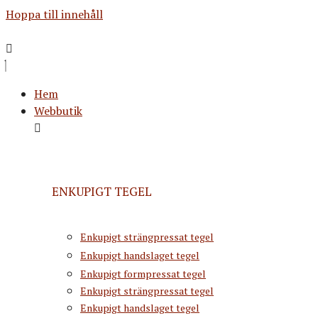
Hoppa till innehåll
Hem
Webbutik
ENKUPIGT TEGEL
Enkupigt strängpressat tegel
Enkupigt handslaget tegel
Enkupigt formpressat tegel
Enkupigt strängpressat tegel
Enkupigt handslaget tegel