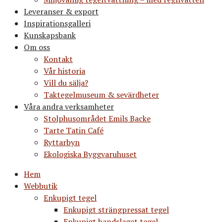
Leveranser & export
Inspirationsgalleri
Kunskapsbank
Om oss
Kontakt
Vår historia
Vill du sälja?
Taktegelmuseum & sevärdheter
Våra andra verksamheter
Stolphusområdet Emils Backe
Tarte Tatin Café
Ryttarbyn
Ekologiska Byggvaruhuset
Hem
Webbutik
Enkupigt tegel
Enkupigt strängpressat tegel
Enkupigt handslaget tegel