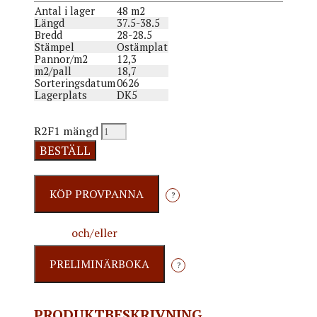
Antal i lager
48 m2
Längd
37.5-38.5
Bredd
28-28.5
Stämpel
Ostämplat
Pannor/m2
12,3
m2/pall
18,7
Sorteringsdatum
0626
Lagerplats
DK5
R2F1 mängd
BESTÄLL
?
och/eller
?
PRODUKTBESKRIVNING