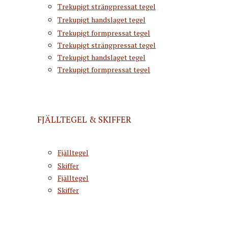
Trekupigt strängpressat tegel
Trekupigt handslaget tegel
Trekupigt formpressat tegel
Trekupigt strängpressat tegel
Trekupigt handslaget tegel
Trekupigt formpressat tegel
FJÄLLTEGEL & SKIFFER
Fjälltegel
Skiffer
Fjälltegel
Skiffer