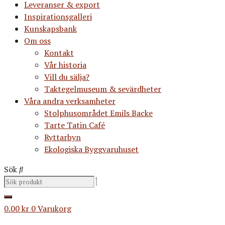
Leveranser & export
Inspirationsgalleri
Kunskapsbank
Om oss
Kontakt
Vår historia
Vill du sälja?
Taktegelmuseum & sevärdheter
Våra andra verksamheter
Stolphusområdet Emils Backe
Tarte Tatin Café
Ryttarbyn
Ekologiska Byggvaruhuset
Sök
0.00
kr
0
Varukorg