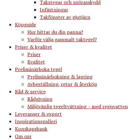
Takstegar och snörasskydd
Infästningar
Takfönster av gjutjärn
Köpguide
Hur hittar du din panna?
Varför välja gammalt taktegel?
Priser & kvalitet
Priser
Kvalitet
Preliminärboka tegel
Preliminärbokning & lagring
Avbeställning, retur & återköp
Råd & service
Rådgivning
Miljövänlig tegeltvättning – med regnvatten
Leveranser & export
Inspirationsgalleri
Kunskapsbank
Om oss