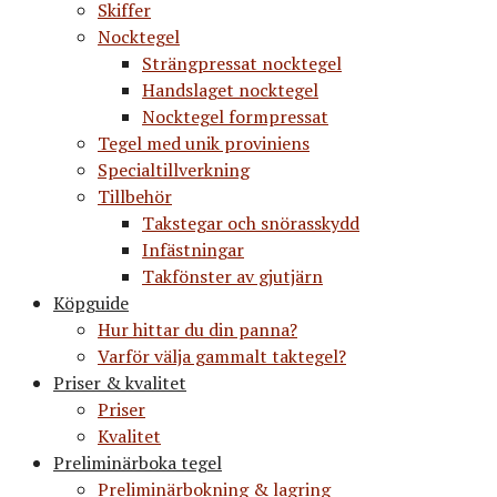
Skiffer
Nocktegel
Strängpressat nocktegel
Handslaget nocktegel
Nocktegel formpressat
Tegel med unik proviniens
Specialtillverkning
Tillbehör
Takstegar och snörasskydd
Infästningar
Takfönster av gjutjärn
Köpguide
Hur hittar du din panna?
Varför välja gammalt taktegel?
Priser & kvalitet
Priser
Kvalitet
Preliminärboka tegel
Preliminärbokning & lagring