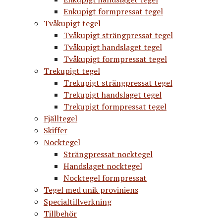
Enkupigt formpressat tegel
Tvåkupigt tegel
Tvåkupigt strängpressat tegel
Tvåkupigt handslaget tegel
Tvåkupigt formpressat tegel
Trekupigt tegel
Trekupigt strängpressat tegel
Trekupigt handslaget tegel
Trekupigt formpressat tegel
Fjälltegel
Skiffer
Nocktegel
Strängpressat nocktegel
Handslaget nocktegel
Nocktegel formpressat
Tegel med unik proviniens
Specialtillverkning
Tillbehör