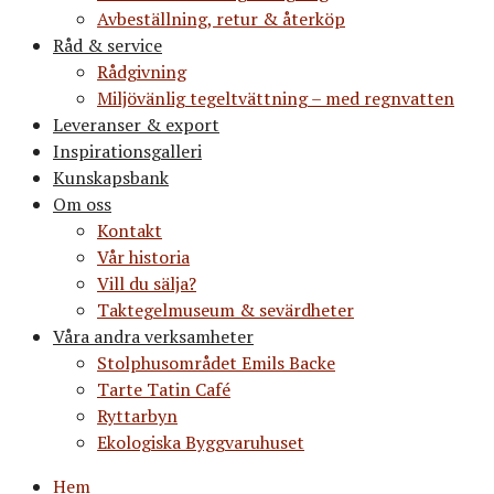
Avbeställning, retur & återköp
Råd & service
Rådgivning
Miljövänlig tegeltvättning – med regnvatten
Leveranser & export
Inspirationsgalleri
Kunskapsbank
Om oss
Kontakt
Vår historia
Vill du sälja?
Taktegelmuseum & sevärdheter
Våra andra verksamheter
Stolphusområdet Emils Backe
Tarte Tatin Café
Ryttarbyn
Ekologiska Byggvaruhuset
Hem