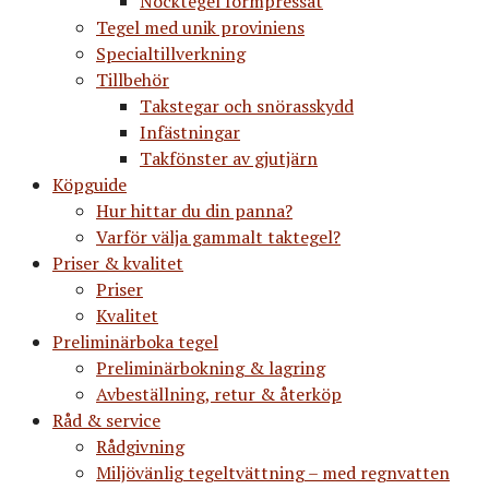
Nocktegel formpressat
Tegel med unik proviniens
Specialtillverkning
Tillbehör
Takstegar och snörasskydd
Infästningar
Takfönster av gjutjärn
Köpguide
Hur hittar du din panna?
Varför välja gammalt taktegel?
Priser & kvalitet
Priser
Kvalitet
Preliminärboka tegel
Preliminärbokning & lagring
Avbeställning, retur & återköp
Råd & service
Rådgivning
Miljövänlig tegeltvättning – med regnvatten