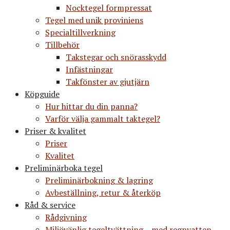
Nocktegel formpressat
Tegel med unik proviniens
Specialtillverkning
Tillbehör
Takstegar och snörasskydd
Infästningar
Takfönster av gjutjärn
Köpguide
Hur hittar du din panna?
Varför välja gammalt taktegel?
Priser & kvalitet
Priser
Kvalitet
Preliminärboka tegel
Preliminärbokning & lagring
Avbeställning, retur & återköp
Råd & service
Rådgivning
Miljövänlig tegeltvättning – med regnvatten