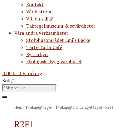
Kontakt
Vår historia
Vill du sälja?
Taktegelmuseum & sevärdheter
Våra andra verksamheter
Stolphusområdet Emils Backe
Tarte Tatin Café
Ryttarbyn
Ekologiska Byggvaruhuset
0.00
kr
0
Varukorg
Sök
Hem
/
Tvåkupigt tegel
/
Tvåkupigt handslaget tegel
/ R2F1
R2F1