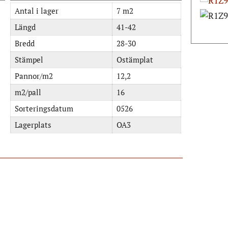
Antal i lager
7 m2
Längd
41-42
Bredd
28-30
Stämpel
Ostämplat
Pannor/m2
12,2
m2/pall
16
Sorteringsdatum
0526
Lagerplats
OA3