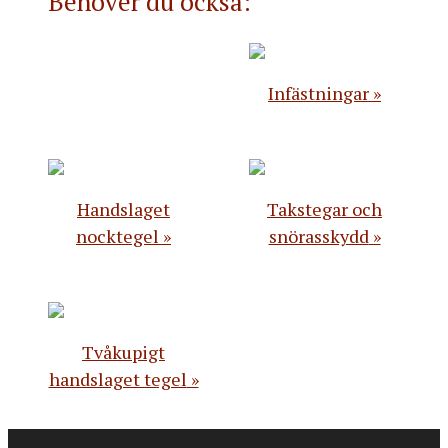
Behöver du också:
Infästningar
Handslaget
Takstegar och
nocktegel
snörasskydd
Tvåkupigt
handslaget tegel