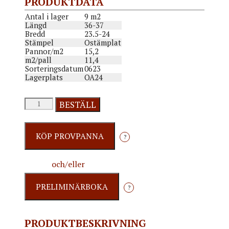
PRODUKTDATA
Antal i lager
9 m2
Längd
36-37
Bredd
23.5-24
Stämpel
Ostämplat
Pannor/m2
15,2
m2/pall
11,4
Sorteringsdatum
0623
Lagerplats
OA24
R1Y7
BESTÄLL
mängd
?
och/eller
?
PRODUKTBESKRIVNING