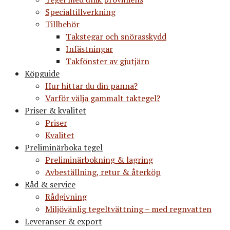
Specialtillverkning
Tillbehör
Takstegar och snörasskydd
Infästningar
Takfönster av gjutjärn
Köpguide
Hur hittar du din panna?
Varför välja gammalt taktegel?
Priser & kvalitet
Priser
Kvalitet
Preliminärboka tegel
Preliminärbokning & lagring
Avbeställning, retur & återköp
Råd & service
Rådgivning
Miljövänlig tegeltvättning – med regnvatten
Leveranser & export