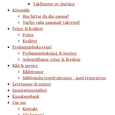
Takfönster av gjutjärn
Köpguide
Hur hittar du din panna?
Varför välja gammalt taktegel?
Priser & kvalitet
Priser
Kvalitet
Preliminärboka tegel
Preliminärbokning & lagring
Avbeställning, retur & återköp
Råd & service
Rådgivning
Miljövänlig tegeltvättning – med regnvatten
Leveranser & export
Inspirationsgalleri
Kunskapsbank
Om oss
Kontakt
Vår historia