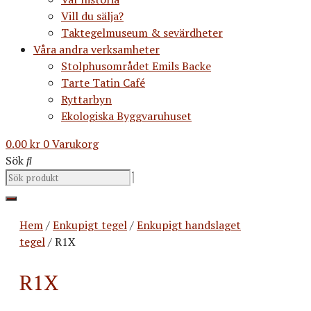
Vill du sälja?
Taktegelmuseum & sevärdheter
Våra andra verksamheter
Stolphusområdet Emils Backe
Tarte Tatin Café
Ryttarbyn
Ekologiska Byggvaruhuset
0.00
kr
0
Varukorg
Sök
Hem
/
Enkupigt tegel
/
Enkupigt handslaget
tegel
/ R1X
R1X