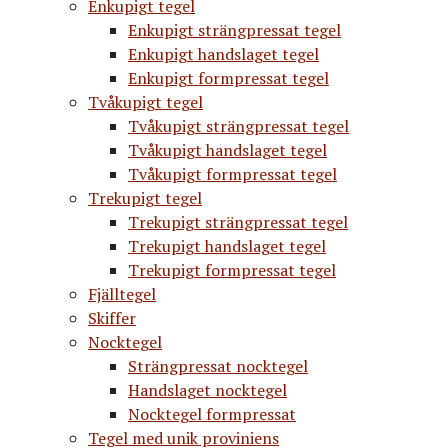
Enkupigt tegel
Enkupigt strängpressat tegel
Enkupigt handslaget tegel
Enkupigt formpressat tegel
Tvåkupigt tegel
Tvåkupigt strängpressat tegel
Tvåkupigt handslaget tegel
Tvåkupigt formpressat tegel
Trekupigt tegel
Trekupigt strängpressat tegel
Trekupigt handslaget tegel
Trekupigt formpressat tegel
Fjälltegel
Skiffer
Nocktegel
Strängpressat nocktegel
Handslaget nocktegel
Nocktegel formpressat
Tegel med unik proviniens