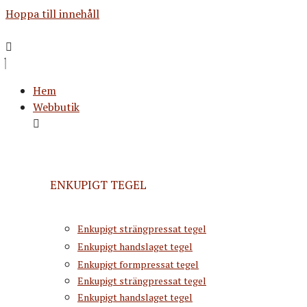
Hoppa till innehåll
Hem
Webbutik
ENKUPIGT TEGEL
Enkupigt strängpressat tegel
Enkupigt handslaget tegel
Enkupigt formpressat tegel
Enkupigt strängpressat tegel
Enkupigt handslaget tegel