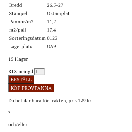
Bredd
26.5-27
Stämpel
Ostämplat
Pannor/m2
11,7
m2/pall
17,4
Sorteringsdatum
0123
Lagerplats
OA9
15 i lager
R1X mängd
BESTÄLL
Du betalar bara för frakten, pris 129 kr.
?
och/eller