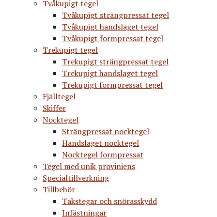
Tvåkupigt tegel
Tvåkupigt strängpressat tegel
Tvåkupigt handslaget tegel
Tvåkupigt formpressat tegel
Trekupigt tegel
Trekupigt strängpressat tegel
Trekupigt handslaget tegel
Trekupigt formpressat tegel
Fjälltegel
Skiffer
Nocktegel
Strängpressat nocktegel
Handslaget nocktegel
Nocktegel formpressat
Tegel med unik proviniens
Specialtillverkning
Tillbehör
Takstegar och snörasskydd
Infästningar