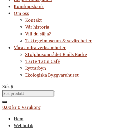
Kunskapsbank
Om oss
Kontakt
Vår historia
Vill du sälja?
Taktegelmuseum & sevärdheter
Våra andra verksamheter
Stolphusområdet Emils Backe
Tarte Tatin Café
Ryttarbyn
Ekologiska Byggvaruhuset
Sök
0.00
kr
0
Varukorg
Hem
Webbutik