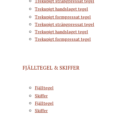
Trekupigt strängpressat tegel
Trekupigt handslaget tegel
Trekupigt formpressat tegel
Trekupigt strängpressat tegel
Trekupigt handslaget tegel
Trekupigt formpressat tegel
FJÄLLTEGEL & SKIFFER
Fjälltegel
Skiffer
Fjälltegel
Skiffer