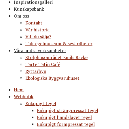
Inspirationsgalleri
Kunskapsbank
Om oss
Kontakt
Vår historia
Vill du sälja?
Taktegelmuseum & sevärdheter
Våra andra verksamheter
Stolphusområdet Emils Backe
Tarte Tatin Café
Ryttarbyn
Ekologiska Byggvaruhuset
Hem
Webbutik
Enkupigt tegel
Enkupigt strängpressat tegel
Enkupigt handslaget tegel
Enkupigt formpressat tegel