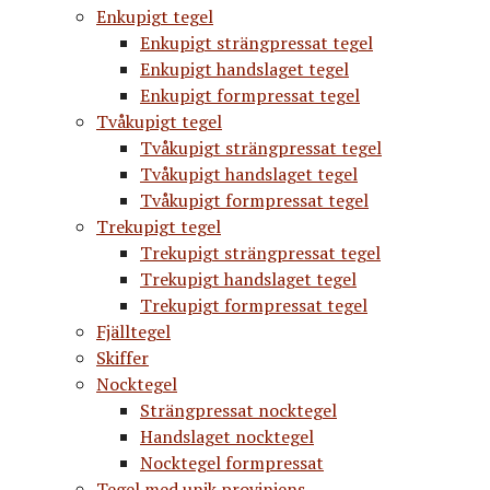
Enkupigt tegel
Enkupigt strängpressat tegel
Enkupigt handslaget tegel
Enkupigt formpressat tegel
Tvåkupigt tegel
Tvåkupigt strängpressat tegel
Tvåkupigt handslaget tegel
Tvåkupigt formpressat tegel
Trekupigt tegel
Trekupigt strängpressat tegel
Trekupigt handslaget tegel
Trekupigt formpressat tegel
Fjälltegel
Skiffer
Nocktegel
Strängpressat nocktegel
Handslaget nocktegel
Nocktegel formpressat
Tegel med unik proviniens