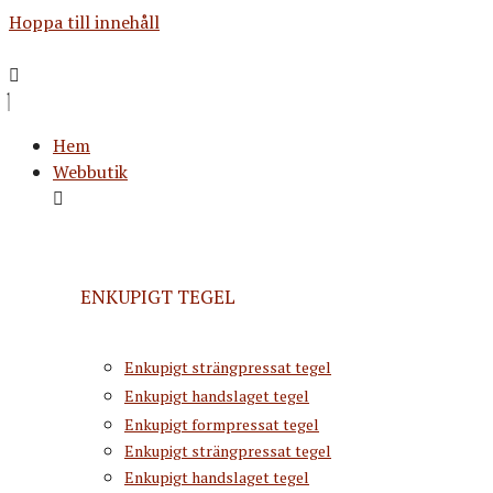
Hoppa till innehåll
Hem
Webbutik
ENKUPIGT TEGEL
Enkupigt strängpressat tegel
Enkupigt handslaget tegel
Enkupigt formpressat tegel
Enkupigt strängpressat tegel
Enkupigt handslaget tegel