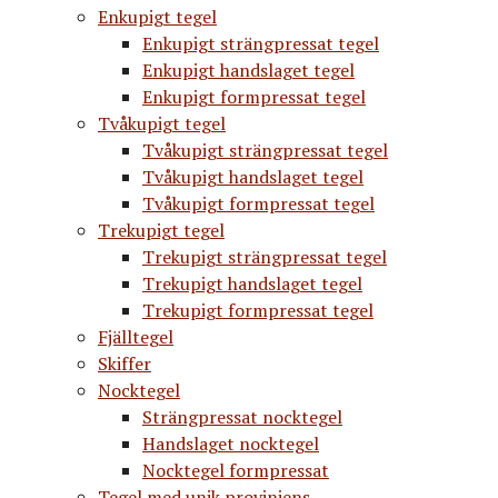
Enkupigt tegel
Enkupigt strängpressat tegel
Enkupigt handslaget tegel
Enkupigt formpressat tegel
Tvåkupigt tegel
Tvåkupigt strängpressat tegel
Tvåkupigt handslaget tegel
Tvåkupigt formpressat tegel
Trekupigt tegel
Trekupigt strängpressat tegel
Trekupigt handslaget tegel
Trekupigt formpressat tegel
Fjälltegel
Skiffer
Nocktegel
Strängpressat nocktegel
Handslaget nocktegel
Nocktegel formpressat
Tegel med unik proviniens