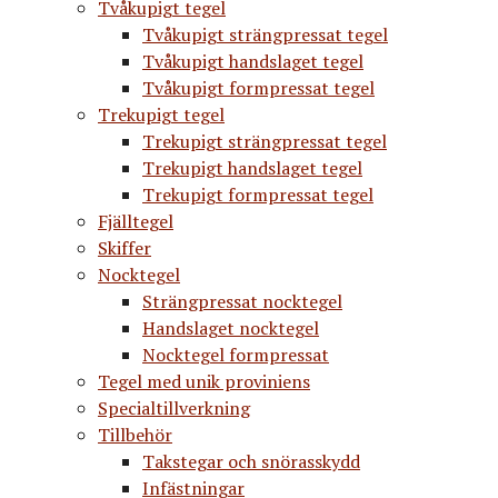
Tvåkupigt tegel
Tvåkupigt strängpressat tegel
Tvåkupigt handslaget tegel
Tvåkupigt formpressat tegel
Trekupigt tegel
Trekupigt strängpressat tegel
Trekupigt handslaget tegel
Trekupigt formpressat tegel
Fjälltegel
Skiffer
Nocktegel
Strängpressat nocktegel
Handslaget nocktegel
Nocktegel formpressat
Tegel med unik proviniens
Specialtillverkning
Tillbehör
Takstegar och snörasskydd
Infästningar