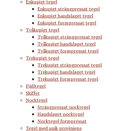
Enkupigt tegel
Enkupigt strängpressat tegel
Enkupigt handslaget tegel
Enkupigt formpressat tegel
Tvåkupigt tegel
Tvåkupigt strängpressat tegel
Tvåkupigt handslaget tegel
Tvåkupigt formpressat tegel
Trekupigt tegel
Trekupigt strängpressat tegel
Trekupigt handslaget tegel
Trekupigt formpressat tegel
Fjälltegel
Skiffer
Nocktegel
Strängpressat nocktegel
Handslaget nocktegel
Nocktegel formpressat
Tegel med unik proviniens