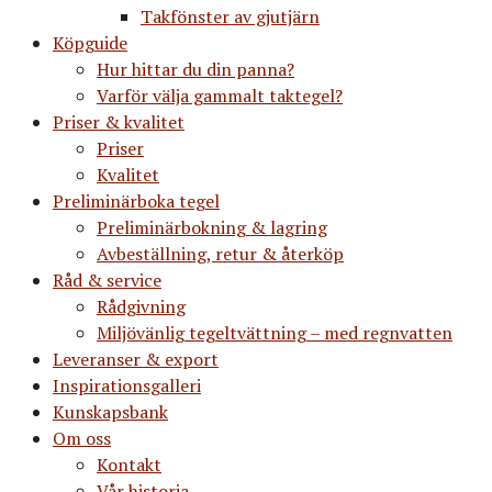
Takfönster av gjutjärn
Köpguide
Hur hittar du din panna?
Varför välja gammalt taktegel?
Priser & kvalitet
Priser
Kvalitet
Preliminärboka tegel
Preliminärbokning & lagring
Avbeställning, retur & återköp
Råd & service
Rådgivning
Miljövänlig tegeltvättning – med regnvatten
Leveranser & export
Inspirationsgalleri
Kunskapsbank
Om oss
Kontakt
Vår historia