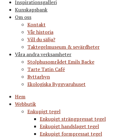
Inspirationsgalleri
Kunskapsbank
Om oss
Kontakt
Vår historia
Vill du sälja?
Taktegelmuseum & sevärdheter
Våra andra verksamheter
Stolphusområdet Emils Backe
Tarte Tatin Café
Ryttarbyn
Ekologiska Byggvaruhuset
Hem
Webbutik
Enkupigt tegel
Enkupigt strängpressat tegel
Enkupigt handslaget tegel
Enkupigt formpressat tegel