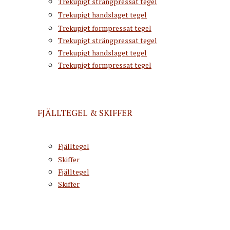
Trekupigt strängpressat tegel
Trekupigt handslaget tegel
Trekupigt formpressat tegel
Trekupigt strängpressat tegel
Trekupigt handslaget tegel
Trekupigt formpressat tegel
FJÄLLTEGEL & SKIFFER
Fjälltegel
Skiffer
Fjälltegel
Skiffer