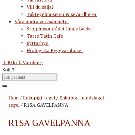
Vill du sälja?
Taktegelmuseum & sevärdheter
Våra andra verksamheter
Stolphusområdet Emils Backe
Tarte Tatin Café
Ryttarbyn
Ekologiska Byggvaruhuset
0.00
kr
0
Varukorg
Sök
Hem
/
Enkupigt tegel
/
Enkupigt handslaget
tegel
/ R1SA GAVELPANNA
R1SA GAVELPANNA