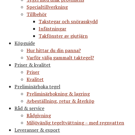
Specialtillverkning
Tillbehör
Takstegar och snörasskydd
Infästningar
Takfönster av gjutjärn
Köpguide
Hur hittar du din panna?
Varför välja gammalt taktegel?
Priser & kvalitet
Priser
Kvalitet
Preliminärboka tegel
Preliminärbokning & lagring
Avbeställning, retur & återköp
Råd & service
Rådgivning
Miljövänlig tegeltvättning – med regnvatten
Leveranser & export