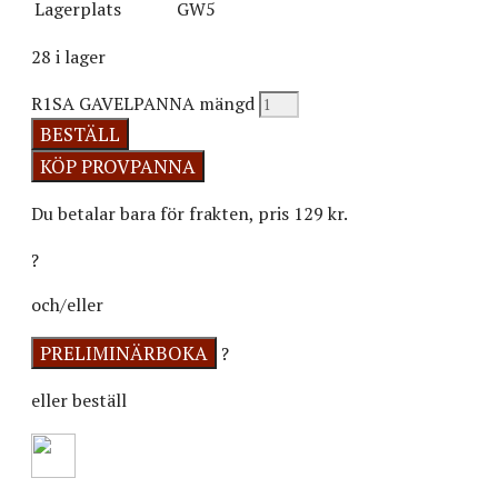
Lagerplats
GW5
28 i lager
R1SA GAVELPANNA mängd
BESTÄLL
Du betalar bara för frakten, pris 129 kr.
?
och/eller
?
eller beställ