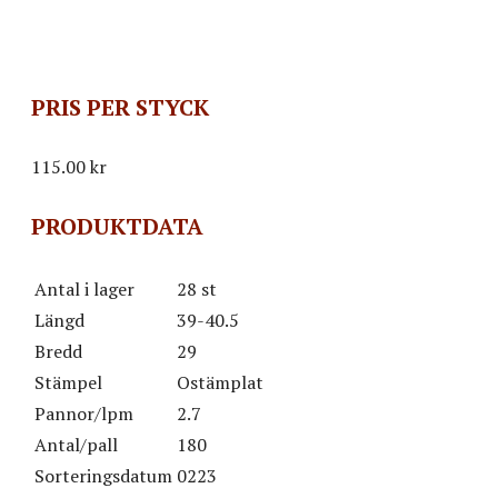
PRIS PER STYCK
115.00
kr
PRODUKTDATA
Antal i lager
28 st
Längd
39-40.5
Bredd
29
Stämpel
Ostämplat
Pannor/lpm
2.7
Antal/pall
180
Sorteringsdatum
0223