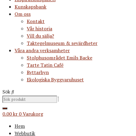
Kunskapsbank
Om oss
Kontakt
Vår historia
Vill du sälja?
Taktegelmuseum & sevärdheter
Våra andra verksamheter
Stolphusområdet Emils Backe
Tarte Tatin Café
Ryttarbyn
Ekologiska Byggvaruhuset
Sök
0.00
kr
0
Varukorg
Hem
Webbutik