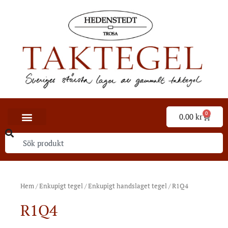
0
0.00
kr
Hem
/
Enkupigt tegel
/
Enkupigt handslaget tegel
/ R1Q4
R1Q4