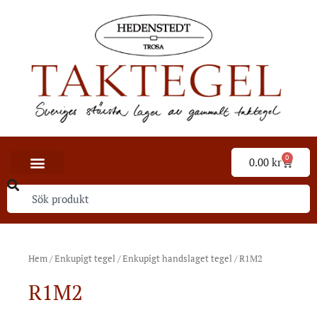
0
0.00
kr
Hem
/
Enkupigt tegel
/
Enkupigt handslaget tegel
/ R1M2
R1M2