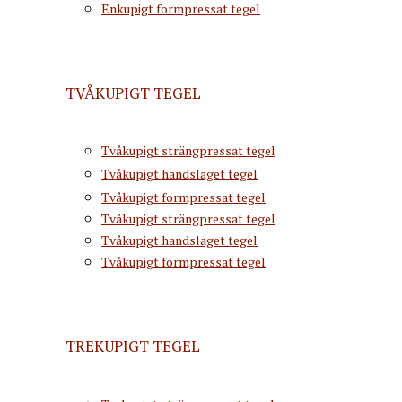
Enkupigt formpressat tegel
TVÅKUPIGT TEGEL
Tvåkupigt strängpressat tegel
Tvåkupigt handslaget tegel
Tvåkupigt formpressat tegel
Tvåkupigt strängpressat tegel
Tvåkupigt handslaget tegel
Tvåkupigt formpressat tegel
TREKUPIGT TEGEL