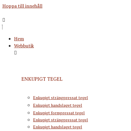
Hoppa till innehåll
Hem
Webbutik
ENKUPIGT TEGEL
Enkupigt strängpressat tegel
Enkupigt handslaget tegel
Enkupigt formpressat tegel
Enkupigt strängpressat tegel
Enkupigt handslaget tegel