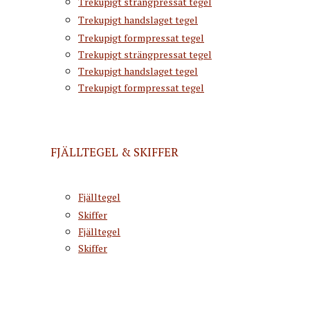
Trekupigt strängpressat tegel
Trekupigt handslaget tegel
Trekupigt formpressat tegel
Trekupigt strängpressat tegel
Trekupigt handslaget tegel
Trekupigt formpressat tegel
FJÄLLTEGEL & SKIFFER
Fjälltegel
Skiffer
Fjälltegel
Skiffer