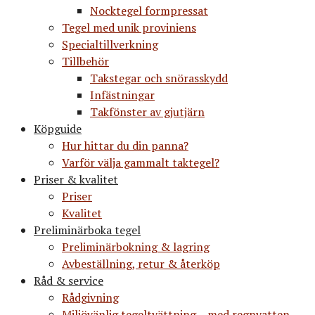
Nocktegel formpressat
Tegel med unik proviniens
Specialtillverkning
Tillbehör
Takstegar och snörasskydd
Infästningar
Takfönster av gjutjärn
Köpguide
Hur hittar du din panna?
Varför välja gammalt taktegel?
Priser & kvalitet
Priser
Kvalitet
Preliminärboka tegel
Preliminärbokning & lagring
Avbeställning, retur & återköp
Råd & service
Rådgivning
Miljövänlig tegeltvättning – med regnvatten