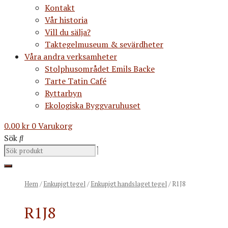
Kontakt
Vår historia
Vill du sälja?
Taktegelmuseum & sevärdheter
Våra andra verksamheter
Stolphusområdet Emils Backe
Tarte Tatin Café
Ryttarbyn
Ekologiska Byggvaruhuset
0.00
kr
0
Varukorg
Sök
Hem
/
Enkupigt tegel
/
Enkupigt handslaget tegel
/ R1J8
R1J8