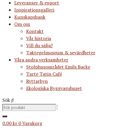
Leveranser & export
Inspirationsgalleri
Kunskapsbank
Om oss
Kontakt
Vår historia
Vill du sälja?
Taktegelmuseum & sevärdheter
Våra andra verksamheter
Stolphusområdet Emils Backe
Tarte Tatin Café
Ryttarbyn
Ekologiska Byggvaruhuset
Sök
0.00
kr
0
Varukorg