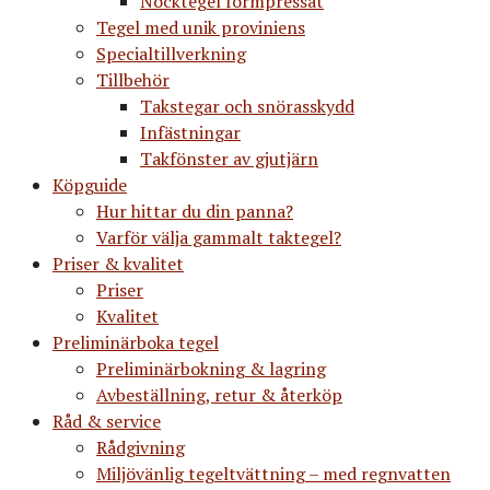
Nocktegel formpressat
Tegel med unik proviniens
Specialtillverkning
Tillbehör
Takstegar och snörasskydd
Infästningar
Takfönster av gjutjärn
Köpguide
Hur hittar du din panna?
Varför välja gammalt taktegel?
Priser & kvalitet
Priser
Kvalitet
Preliminärboka tegel
Preliminärbokning & lagring
Avbeställning, retur & återköp
Råd & service
Rådgivning
Miljövänlig tegeltvättning – med regnvatten