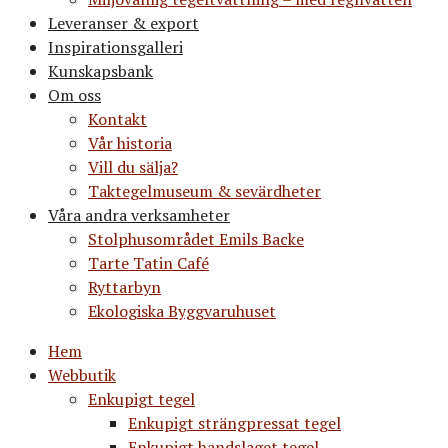
Leveranser & export
Inspirationsgalleri
Kunskapsbank
Om oss
Kontakt
Vår historia
Vill du sälja?
Taktegelmuseum & sevärdheter
Våra andra verksamheter
Stolphusområdet Emils Backe
Tarte Tatin Café
Ryttarbyn
Ekologiska Byggvaruhuset
Hem
Webbutik
Enkupigt tegel
Enkupigt strängpressat tegel
Enkupigt handslaget tegel