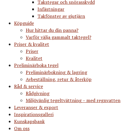
Takstegar och snörasskydd
Infästningar
Takfönster av gjutjärn
Köpguide
Hur hittar du din panna?
Varför välja gammalt taktegel?
Priser & kvalitet
Priser
Kvalitet
Preliminärboka tegel
Preliminärbokning & lagring
Avbeställning, retur & återköp
Råd & service
Rådgivning
Miljövänlig tegeltvättning – med regnvatten
Leveranser & export
Inspirationsgalleri
Kunskapsbank
Om oss