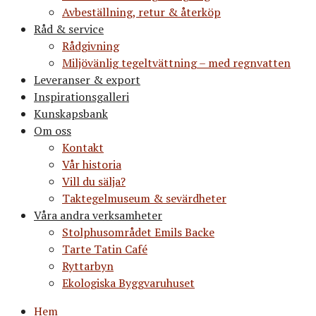
Avbeställning, retur & återköp
Råd & service
Rådgivning
Miljövänlig tegeltvättning – med regnvatten
Leveranser & export
Inspirationsgalleri
Kunskapsbank
Om oss
Kontakt
Vår historia
Vill du sälja?
Taktegelmuseum & sevärdheter
Våra andra verksamheter
Stolphusområdet Emils Backe
Tarte Tatin Café
Ryttarbyn
Ekologiska Byggvaruhuset
Hem