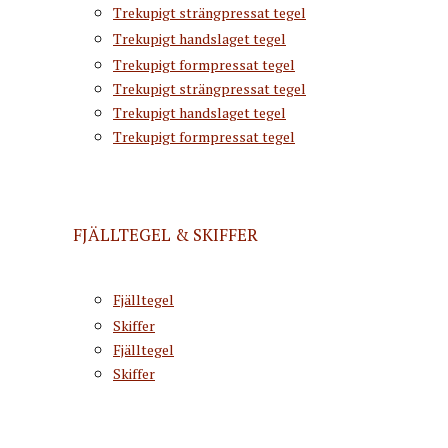
Trekupigt strängpressat tegel
Trekupigt handslaget tegel
Trekupigt formpressat tegel
Trekupigt strängpressat tegel
Trekupigt handslaget tegel
Trekupigt formpressat tegel
FJÄLLTEGEL & SKIFFER
Fjälltegel
Skiffer
Fjälltegel
Skiffer