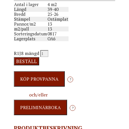
Antal i lager
4 m2
Längd
39-40
Bredd
25-26
Stämpel
Ostämplat
Pannor/m2
13
m2/pall
13
Sorteringsdatum
0817
Lagerplats
OA6
R1J8 mängd
BESTÄLL
?
och/eller
?
PRODUKTBESKRIVNING