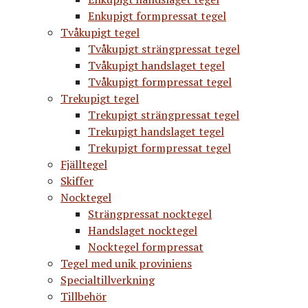
Enkupigt formpressat tegel
Tvåkupigt tegel
Tvåkupigt strängpressat tegel
Tvåkupigt handslaget tegel
Tvåkupigt formpressat tegel
Trekupigt tegel
Trekupigt strängpressat tegel
Trekupigt handslaget tegel
Trekupigt formpressat tegel
Fjälltegel
Skiffer
Nocktegel
Strängpressat nocktegel
Handslaget nocktegel
Nocktegel formpressat
Tegel med unik proviniens
Specialtillverkning
Tillbehör