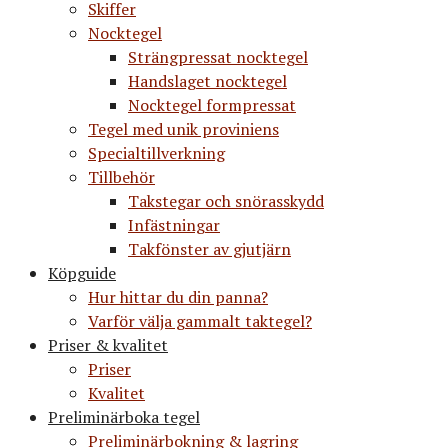
Skiffer
Nocktegel
Strängpressat nocktegel
Handslaget nocktegel
Nocktegel formpressat
Tegel med unik proviniens
Specialtillverkning
Tillbehör
Takstegar och snörasskydd
Infästningar
Takfönster av gjutjärn
Köpguide
Hur hittar du din panna?
Varför välja gammalt taktegel?
Priser & kvalitet
Priser
Kvalitet
Preliminärboka tegel
Preliminärbokning & lagring