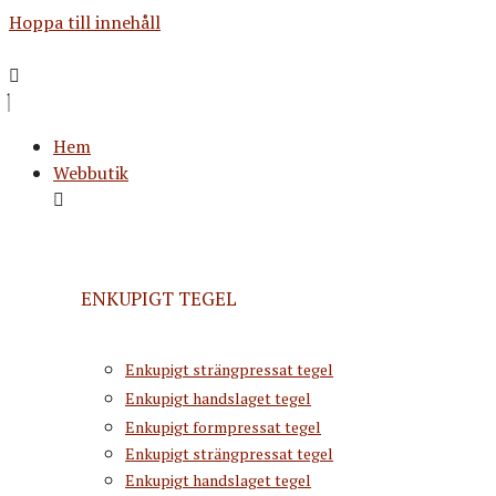
Hoppa till innehåll
Hem
Webbutik
ENKUPIGT TEGEL
Enkupigt strängpressat tegel
Enkupigt handslaget tegel
Enkupigt formpressat tegel
Enkupigt strängpressat tegel
Enkupigt handslaget tegel