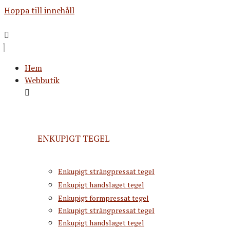
Hoppa till innehåll
Hem
Webbutik
ENKUPIGT TEGEL
Enkupigt strängpressat tegel
Enkupigt handslaget tegel
Enkupigt formpressat tegel
Enkupigt strängpressat tegel
Enkupigt handslaget tegel