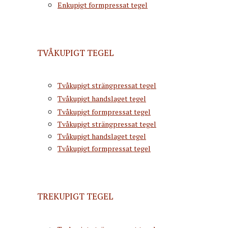
Enkupigt formpressat tegel
TVÅKUPIGT TEGEL
Tvåkupigt strängpressat tegel
Tvåkupigt handslaget tegel
Tvåkupigt formpressat tegel
Tvåkupigt strängpressat tegel
Tvåkupigt handslaget tegel
Tvåkupigt formpressat tegel
TREKUPIGT TEGEL