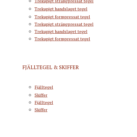
Trekupigt strängpressat tegel
Trekupigt handslaget tegel
Trekupigt formpressat tegel
Trekupigt strängpressat tegel
Trekupigt handslaget tegel
Trekupigt formpressat tegel
FJÄLLTEGEL & SKIFFER
Fjälltegel
Skiffer
Fjälltegel
Skiffer