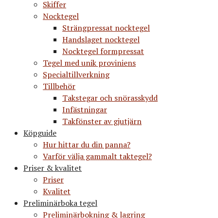
Skiffer
Nocktegel
Strängpressat nocktegel
Handslaget nocktegel
Nocktegel formpressat
Tegel med unik proviniens
Specialtillverkning
Tillbehör
Takstegar och snörasskydd
Infästningar
Takfönster av gjutjärn
Köpguide
Hur hittar du din panna?
Varför välja gammalt taktegel?
Priser & kvalitet
Priser
Kvalitet
Preliminärboka tegel
Preliminärbokning & lagring