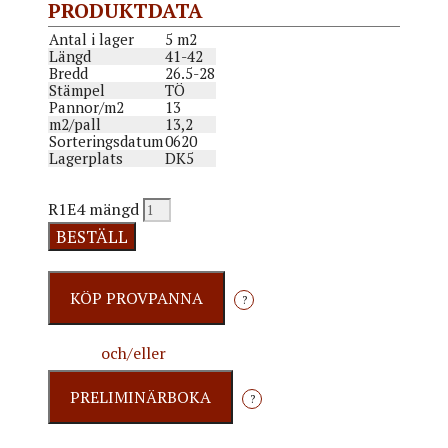
PRODUKTDATA
Antal i lager
5 m2
Längd
41-42
Bredd
26.5-28
Stämpel
TÖ
Pannor/m2
13
m2/pall
13,2
Sorteringsdatum
0620
Lagerplats
DK5
R1E4 mängd
BESTÄLL
?
och/eller
?