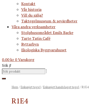
Kontakt
Vår historia
Vill du sälja?
Taktegelmuseum & sevärdheter
Våra andra verksamheter
Stolphusområdet Emils Backe
Tarte Tatin Café
Ryttarbyn
Ekologiska Byggvaruhuset
0.00
kr
0
Varukorg
Sök
Hem
/
Enkupigt tegel
/
Enkupigt handslaget tegel
/ R1E4
R1E4