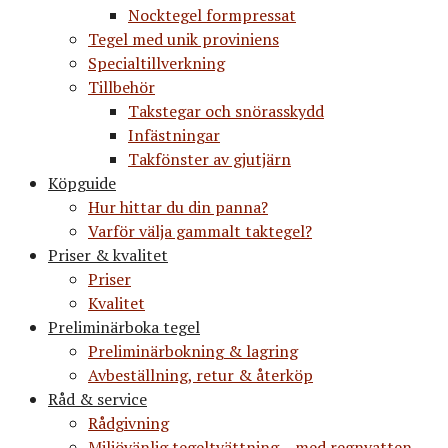
Nocktegel formpressat
Tegel med unik proviniens
Specialtillverkning
Tillbehör
Takstegar och snörasskydd
Infästningar
Takfönster av gjutjärn
Köpguide
Hur hittar du din panna?
Varför välja gammalt taktegel?
Priser & kvalitet
Priser
Kvalitet
Preliminärboka tegel
Preliminärbokning & lagring
Avbeställning, retur & återköp
Råd & service
Rådgivning
Miljövänlig tegeltvättning – med regnvatten