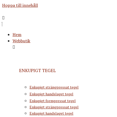
Hoppa till innehåll
Hem
Webbutik
ENKUPIGT TEGEL
Enkupigt strängpressat tegel
Enkupigt handslaget tegel
Enkupigt formpressat tegel
Enkupigt strängpressat tegel
Enkupigt handslaget tegel