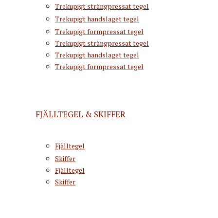
Trekupigt strängpressat tegel
Trekupigt handslaget tegel
Trekupigt formpressat tegel
Trekupigt strängpressat tegel
Trekupigt handslaget tegel
Trekupigt formpressat tegel
FJÄLLTEGEL & SKIFFER
Fjälltegel
Skiffer
Fjälltegel
Skiffer