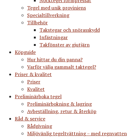
Nocktegel formpressat
Tegel med unik proviniens
Specialtillverkning
Tillbehör
Takstegar och snörasskydd
Infästningar
Takfönster av gjutjärn
Köpguide
Hur hittar du din panna?
Varför välja gammalt taktegel?
Priser & kvalitet
Priser
Kvalitet
Preliminärboka tegel
Preliminärbokning & lagring
Avbeställning, retur & återköp
Råd & service
Rådgivning
Miljövänlig tegeltvättning – med regnvatten