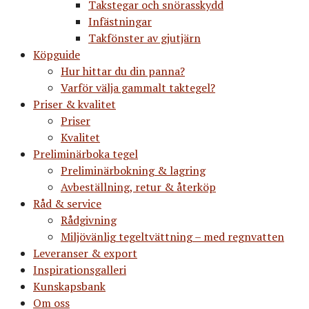
Takstegar och snörasskydd
Infästningar
Takfönster av gjutjärn
Köpguide
Hur hittar du din panna?
Varför välja gammalt taktegel?
Priser & kvalitet
Priser
Kvalitet
Preliminärboka tegel
Preliminärbokning & lagring
Avbeställning, retur & återköp
Råd & service
Rådgivning
Miljövänlig tegeltvättning – med regnvatten
Leveranser & export
Inspirationsgalleri
Kunskapsbank
Om oss