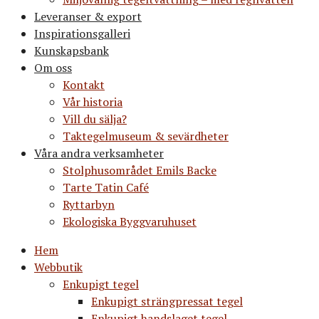
Leveranser & export
Inspirationsgalleri
Kunskapsbank
Om oss
Kontakt
Vår historia
Vill du sälja?
Taktegelmuseum & sevärdheter
Våra andra verksamheter
Stolphusområdet Emils Backe
Tarte Tatin Café
Ryttarbyn
Ekologiska Byggvaruhuset
Hem
Webbutik
Enkupigt tegel
Enkupigt strängpressat tegel
Enkupigt handslaget tegel