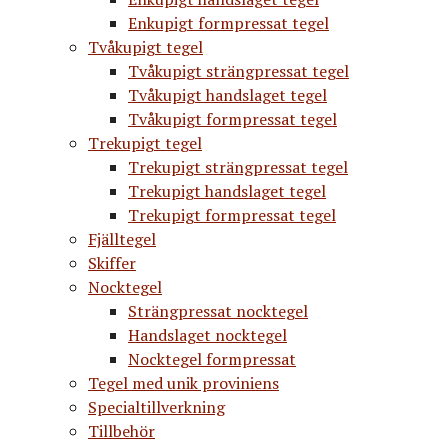
Enkupigt formpressat tegel
Tvåkupigt tegel
Tvåkupigt strängpressat tegel
Tvåkupigt handslaget tegel
Tvåkupigt formpressat tegel
Trekupigt tegel
Trekupigt strängpressat tegel
Trekupigt handslaget tegel
Trekupigt formpressat tegel
Fjälltegel
Skiffer
Nocktegel
Strängpressat nocktegel
Handslaget nocktegel
Nocktegel formpressat
Tegel med unik proviniens
Specialtillverkning
Tillbehör