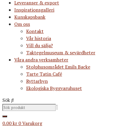
Leveranser & export
Inspirationsgalleri
Kunskapsbank
Om oss
Kontakt
Vår historia
Vill du sälja?
Taktegelmuseum & sevärdheter
Våra andra verksamheter
Stolphusområdet Emils Backe
Tarte Tatin Café
Ryttarbyn
Ekologiska Byggvaruhuset
Sök
0.00
kr
0
Varukorg