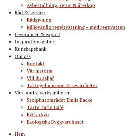
Avbeställning, retur & återköp
Råd & service
Rådgivning
Miljövänlig tegeltvättning – med regnvatten
Leveranser & export
Inspirationsgalleri
Kunskapsbank
Om oss
Kontakt
Vår historia
Vill du sälja?
Taktegelmuseum & sevärdheter
Våra andra verksamheter
Stolphusområdet Emils Backe
Tarte Tatin Café
Ryttarbyn
Ekologiska Byggvaruhuset
Hem