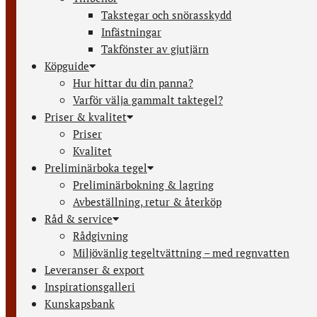
Takstegar och snörasskydd
Infästningar
Takfönster av gjutjärn
Köpguide
Hur hittar du din panna?
Varför välja gammalt taktegel?
Priser & kvalitet
Priser
Kvalitet
Preliminärboka tegel
Preliminärbokning & lagring
Avbeställning, retur & återköp
Råd & service
Rådgivning
Miljövänlig tegeltvättning – med regnvatten
Leveranser & export
Inspirationsgalleri
Kunskapsbank