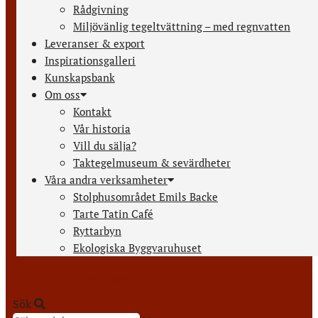
Rådgivning
Miljövänlig tegeltvättning – med regnvatten
Leveranser & export
Inspirationsgalleri
Kunskapsbank
Om oss
Kontakt
Vår historia
Vill du sälja?
Taktegelmuseum & sevärdheter
Våra andra verksamheter
Stolphusområdet Emils Backe
Tarte Tatin Café
Ryttarbyn
Ekologiska Byggvaruhuset
0.00
kr
0
Varukorg
Sök