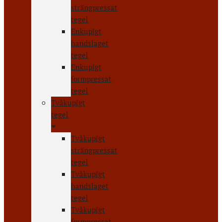
strängpressat
tegel
Enkupigt
handslaget
tegel
Enkupigt
formpressat
tegel
Tvåkupigt
tegel
Tvåkupigt
strängpressat
tegel
Tvåkupigt
handslaget
tegel
Tvåkupigt
formpressat