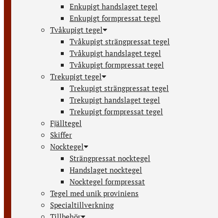
Enkupigt handslaget tegel
Enkupigt formpressat tegel
Tvåkupigt tegel
Tvåkupigt strängpressat tegel
Tvåkupigt handslaget tegel
Tvåkupigt formpressat tegel
Trekupigt tegel
Trekupigt strängpressat tegel
Trekupigt handslaget tegel
Trekupigt formpressat tegel
Fjälltegel
Skiffer
Nocktegel
Strängpressat nocktegel
Handslaget nocktegel
Nocktegel formpressat
Tegel med unik proviniens
Specialtillverkning
Tillbehör