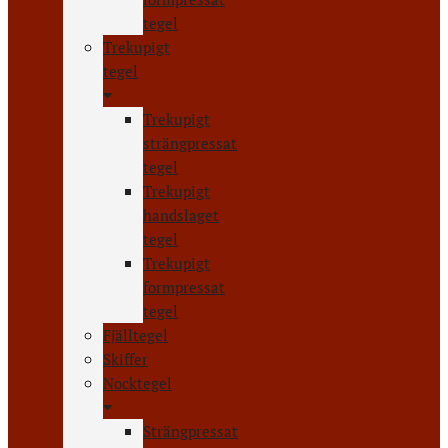
tegel
Trekupigt
tegel
Trekupigt
strängpressat
tegel
Trekupigt
handslaget
tegel
Trekupigt
formpressat
tegel
Fjälltegel
Skiffer
Nocktegel
Strängpressat