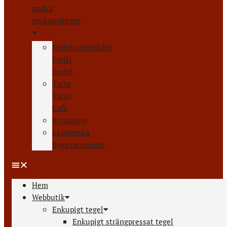
andra
verksamheter
Stolphusområdet
Emils
Backe
Tarte
Tatin
Café
Ryttarbyn
Ekologiska
Byggvaruhuset
Hem
Webbutik
Enkupigt tegel
Enkupigt strängpressat tegel