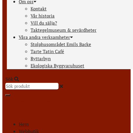
Om oss
Kontakt
Vår historia
Vill du sälja?
Taktegelmuseum & sevärdheter
Våra andra verksamheter
Stolphusområdet Emils Backe
Tarte Tatin Café
Ryttarbyn
Ekologiska Byggvaruhuset
Sök
0.00
kr
0
Varukorg
Hem
Webbutik