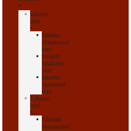
Enkupigt
tegel
Enkupigt
strängpressat
tegel
Enkupigt
handslaget
tegel
Enkupigt
formpressat
tegel
Tvåkupigt
tegel
Tvåkupigt
strängpressat