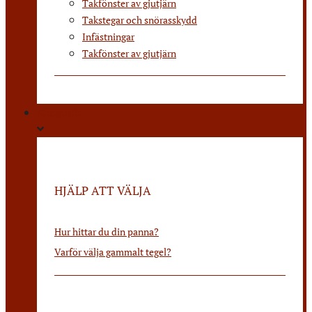
Takfönster av gjutjärn
Takstegar och snörasskydd
Infästningar
Takfönster av gjutjärn
Köpguide
HJÄLP ATT VÄLJA
Hur hittar du din panna?
Varför välja gammalt tegel?