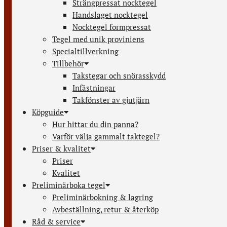
Strängpressat nocktegel
Handslaget nocktegel
Nocktegel formpressat
Tegel med unik proviniens
Specialtillverkning
Tillbehör
Takstegar och snörasskydd
Infästningar
Takfönster av gjutjärn
Köpguide
Hur hittar du din panna?
Varför välja gammalt taktegel?
Priser & kvalitet
Priser
Kvalitet
Preliminärboka tegel
Preliminärbokning & lagring
Avbeställning, retur & återköp
Råd & service