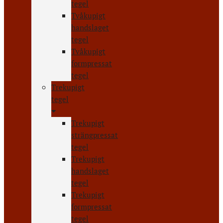
tegel
Tvåkupigt
handslaget
tegel
Tvåkupigt
formpressat
tegel
Trekupigt
tegel
Trekupigt
strängpressat
tegel
Trekupigt
handslaget
tegel
Trekupigt
formpressat
tegel