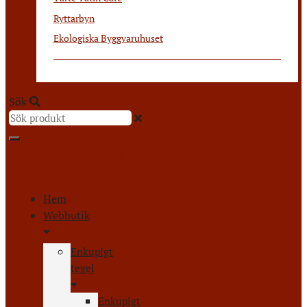
Ryttarbyn
Ekologiska Byggvaruhuset
Sök
0.00
kr
0
Varukorg
Hem
Webbutik
Enkupigt
tegel
Enkupigt