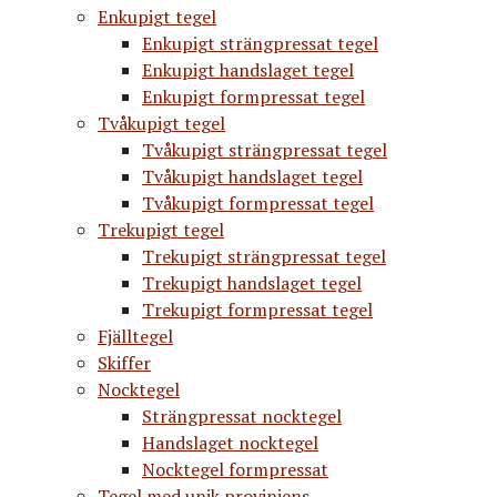
Enkupigt tegel
Enkupigt strängpressat tegel
Enkupigt handslaget tegel
Enkupigt formpressat tegel
Tvåkupigt tegel
Tvåkupigt strängpressat tegel
Tvåkupigt handslaget tegel
Tvåkupigt formpressat tegel
Trekupigt tegel
Trekupigt strängpressat tegel
Trekupigt handslaget tegel
Trekupigt formpressat tegel
Fjälltegel
Skiffer
Nocktegel
Strängpressat nocktegel
Handslaget nocktegel
Nocktegel formpressat
Tegel med unik proviniens