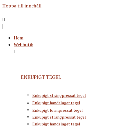
Hoppa till innehåll
Hem
Webbutik
ENKUPIGT TEGEL
Enkupigt strängpressat tegel
Enkupigt handslaget tegel
Enkupigt formpressat tegel
Enkupigt strängpressat tegel
Enkupigt handslaget tegel