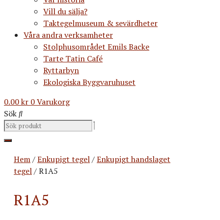
Vill du sälja?
Taktegelmuseum & sevärdheter
Våra andra verksamheter
Stolphusområdet Emils Backe
Tarte Tatin Café
Ryttarbyn
Ekologiska Byggvaruhuset
0.00
kr
0
Varukorg
Sök
Hem
/
Enkupigt tegel
/
Enkupigt handslaget
tegel
/ R1A5
R1A5