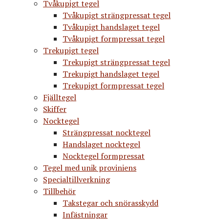
Tvåkupigt tegel
Tvåkupigt strängpressat tegel
Tvåkupigt handslaget tegel
Tvåkupigt formpressat tegel
Trekupigt tegel
Trekupigt strängpressat tegel
Trekupigt handslaget tegel
Trekupigt formpressat tegel
Fjälltegel
Skiffer
Nocktegel
Strängpressat nocktegel
Handslaget nocktegel
Nocktegel formpressat
Tegel med unik proviniens
Specialtillverkning
Tillbehör
Takstegar och snörasskydd
Infästningar