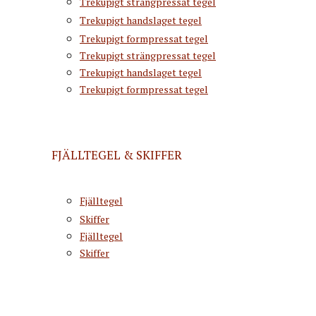
Trekupigt strängpressat tegel
Trekupigt handslaget tegel
Trekupigt formpressat tegel
Trekupigt strängpressat tegel
Trekupigt handslaget tegel
Trekupigt formpressat tegel
FJÄLLTEGEL & SKIFFER
Fjälltegel
Skiffer
Fjälltegel
Skiffer