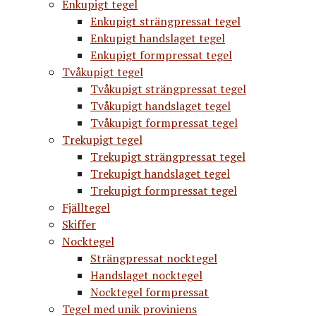
Enkupigt tegel
Enkupigt strängpressat tegel
Enkupigt handslaget tegel
Enkupigt formpressat tegel
Tvåkupigt tegel
Tvåkupigt strängpressat tegel
Tvåkupigt handslaget tegel
Tvåkupigt formpressat tegel
Trekupigt tegel
Trekupigt strängpressat tegel
Trekupigt handslaget tegel
Trekupigt formpressat tegel
Fjälltegel
Skiffer
Nocktegel
Strängpressat nocktegel
Handslaget nocktegel
Nocktegel formpressat
Tegel med unik proviniens