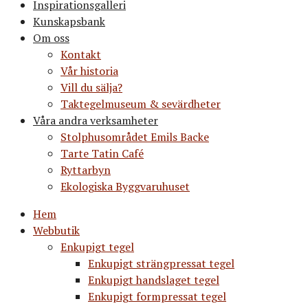
Inspirationsgalleri
Kunskapsbank
Om oss
Kontakt
Vår historia
Vill du sälja?
Taktegelmuseum & sevärdheter
Våra andra verksamheter
Stolphusområdet Emils Backe
Tarte Tatin Café
Ryttarbyn
Ekologiska Byggvaruhuset
Hem
Webbutik
Enkupigt tegel
Enkupigt strängpressat tegel
Enkupigt handslaget tegel
Enkupigt formpressat tegel