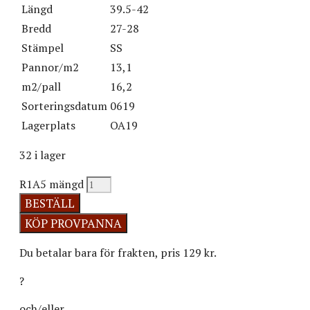
Längd
39.5-42
Bredd
27-28
Stämpel
SS
Pannor/m2
13,1
m2/pall
16,2
Sorteringsdatum
0619
Lagerplats
OA19
32 i lager
R1A5 mängd
BESTÄLL
Du betalar bara för frakten, pris 129 kr.
?
och/eller