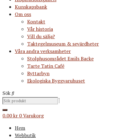
Kunskapsbank
Om oss
Kontakt
Vår historia
Vill du sälja?
Taktegelmuseum & sevärdheter
Våra andra verksamheter
Stolphusområdet Emils Backe
Tarte Tatin Café
Ryttarbyn
Ekologiska Byggvaruhuset
Sök
0.00
kr
0
Varukorg
Hem
Webbutik