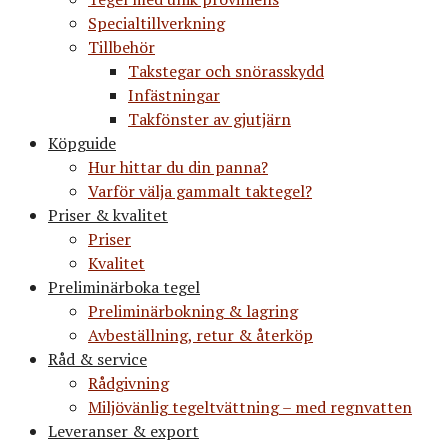
Specialtillverkning
Tillbehör
Takstegar och snörasskydd
Infästningar
Takfönster av gjutjärn
Köpguide
Hur hittar du din panna?
Varför välja gammalt taktegel?
Priser & kvalitet
Priser
Kvalitet
Preliminärboka tegel
Preliminärbokning & lagring
Avbeställning, retur & återköp
Råd & service
Rådgivning
Miljövänlig tegeltvättning – med regnvatten
Leveranser & export