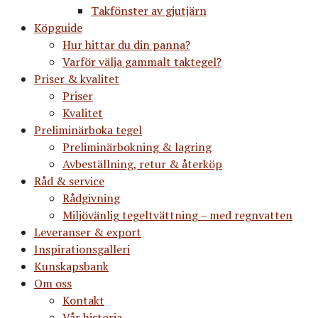
Takfönster av gjutjärn
Köpguide
Hur hittar du din panna?
Varför välja gammalt taktegel?
Priser & kvalitet
Priser
Kvalitet
Preliminärboka tegel
Preliminärbokning & lagring
Avbeställning, retur & återköp
Råd & service
Rådgivning
Miljövänlig tegeltvättning – med regnvatten
Leveranser & export
Inspirationsgalleri
Kunskapsbank
Om oss
Kontakt
Vår historia