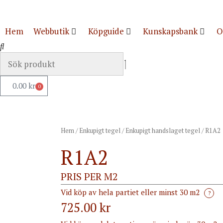
Hem
Webbutik
Köpguide
Kunskapsbank
O
0.00
kr
0
Hem
/
Enkupigt tegel
/
Enkupigt handslaget tegel
/ R1A2
R1A2
PRIS PER M2
Vid köp av hela partiet eller minst 30 m2
?
725.00 kr