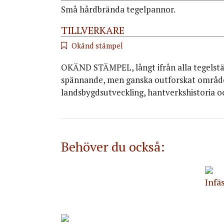
Små hårdbrända tegelpannor.
TILLVERKARE
Okänd stämpel
OKÄND STÄMPEL, långt ifrån alla tegelstämp
spännande, men ganska outforskat område,
landsbygdsutveckling, hantverkshistoria oc
Behöver du också:
Infä