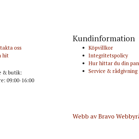
Kundinformation
takta oss
Köpvillkor
 hit
Integritetspolicy
Hur hittar du din pa
Service & rådgivning
e & butik:
e: 09:00-16:00
Webb av Bravo Webbyr