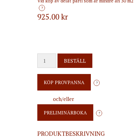
Vid köp av delat parti som är mindre än 30 m2
?
925.00
kr
BESTÄLL
?
och/eller
?
PRODUKTBESKRIVNING