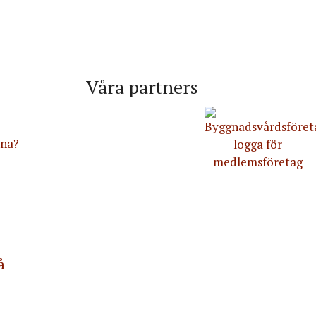
Våra partners
nna?
å