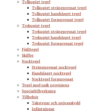
Tvåkupigt tegel
Tvåkupigt strängpressat tegel
Tvåkupigt handslaget tegel
Tvåkupigt formpressat tegel
Trekupigt tegel
Trekupigt strängpressat tegel
Trekupigt handslaget tegel
Trekupigt formpressat tegel
Fjälltegel
Skiffer
Nocktegel
Strängpressat nocktegel
Handslaget nocktegel
Nocktegel formpressat
Tegel med unik proviniens
Specialtillverkning
Tillbehör
Takstegar och snörasskydd
Infästningar