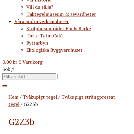
Vill du sälja?
Taktegelmuseum & sevärdheter
Våra andra verksamheter
Stolphusområdet Emils Backe
Tarte Tatin Café
Ryttarbyn
Ekologiska Byggvaruhuset
0.00
kr
0
Varukorg
Sök
Hem
/
Tvåkupigt tegel
/
Tvåkupigt strängpressat
tegel
/ G2Z3b
G2Z3b