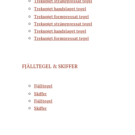
Trekupigt strängpressat tegel
Trekupigt handslaget tegel
Trekupigt formpressat tegel
Trekupigt strängpressat tegel
Trekupigt handslaget tegel
Trekupigt formpressat tegel
FJÄLLTEGEL & SKIFFER
Fjälltegel
Skiffer
Fjälltegel
Skiffer