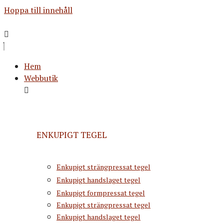
Hoppa till innehåll
Hem
Webbutik
ENKUPIGT TEGEL
Enkupigt strängpressat tegel
Enkupigt handslaget tegel
Enkupigt formpressat tegel
Enkupigt strängpressat tegel
Enkupigt handslaget tegel