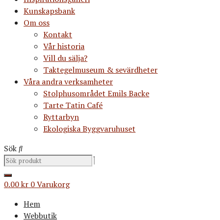
Kunskapsbank
Om oss
Kontakt
Vår historia
Vill du sälja?
Taktegelmuseum & sevärdheter
Våra andra verksamheter
Stolphusområdet Emils Backe
Tarte Tatin Café
Ryttarbyn
Ekologiska Byggvaruhuset
Sök
0.00
kr
0
Varukorg
Hem
Webbutik