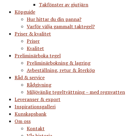
Takfönster av gjutjärn
Köpguide
Hur hittar du din panna?
Varför välja gammalt taktegel?
Priser & kvalitet
Priser
Kvalitet
Preliminärboka tegel
Preliminärbokning & lagring
Avbeställning, retur & återköp
Råd & service
Rådgivning
Miljövänlig tegeltvättning – med regnvatten
Leveranser & export
Inspirationsgalleri
Kunskapsbank
Om oss
Kontakt
Vår historia