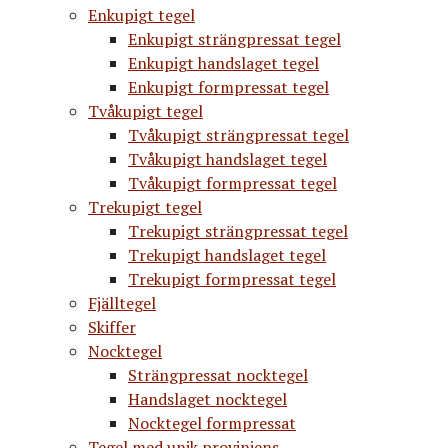
Enkupigt tegel
Enkupigt strängpressat tegel
Enkupigt handslaget tegel
Enkupigt formpressat tegel
Tvåkupigt tegel
Tvåkupigt strängpressat tegel
Tvåkupigt handslaget tegel
Tvåkupigt formpressat tegel
Trekupigt tegel
Trekupigt strängpressat tegel
Trekupigt handslaget tegel
Trekupigt formpressat tegel
Fjälltegel
Skiffer
Nocktegel
Strängpressat nocktegel
Handslaget nocktegel
Nocktegel formpressat
Tegel med unik proviniens