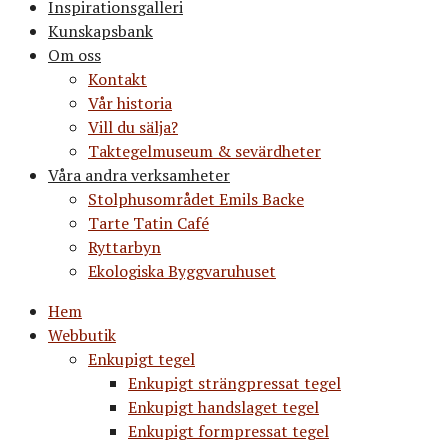
Inspirationsgalleri
Kunskapsbank
Om oss
Kontakt
Vår historia
Vill du sälja?
Taktegelmuseum & sevärdheter
Våra andra verksamheter
Stolphusområdet Emils Backe
Tarte Tatin Café
Ryttarbyn
Ekologiska Byggvaruhuset
Hem
Webbutik
Enkupigt tegel
Enkupigt strängpressat tegel
Enkupigt handslaget tegel
Enkupigt formpressat tegel