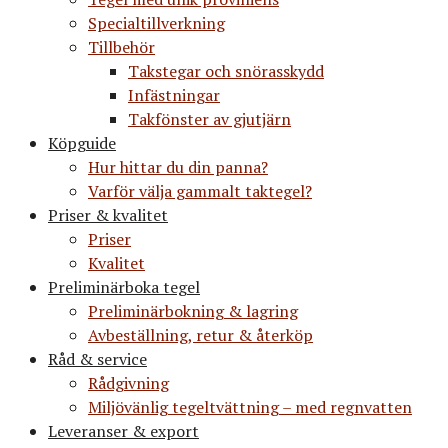
Specialtillverkning
Tillbehör
Takstegar och snörasskydd
Infästningar
Takfönster av gjutjärn
Köpguide
Hur hittar du din panna?
Varför välja gammalt taktegel?
Priser & kvalitet
Priser
Kvalitet
Preliminärboka tegel
Preliminärbokning & lagring
Avbeställning, retur & återköp
Råd & service
Rådgivning
Miljövänlig tegeltvättning – med regnvatten
Leveranser & export