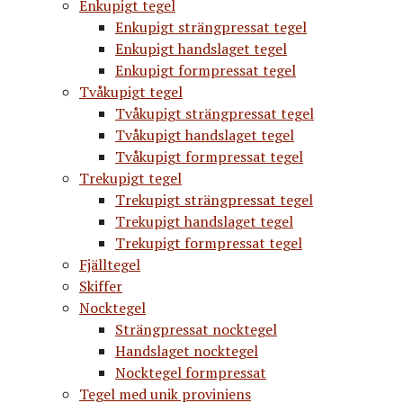
Enkupigt tegel
Enkupigt strängpressat tegel
Enkupigt handslaget tegel
Enkupigt formpressat tegel
Tvåkupigt tegel
Tvåkupigt strängpressat tegel
Tvåkupigt handslaget tegel
Tvåkupigt formpressat tegel
Trekupigt tegel
Trekupigt strängpressat tegel
Trekupigt handslaget tegel
Trekupigt formpressat tegel
Fjälltegel
Skiffer
Nocktegel
Strängpressat nocktegel
Handslaget nocktegel
Nocktegel formpressat
Tegel med unik proviniens